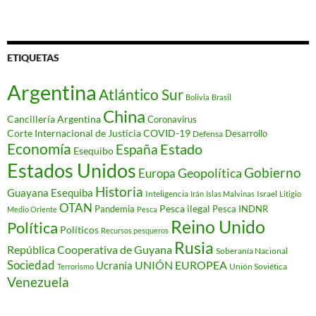
ETIQUETAS
Argentina
Atlántico Sur
Bolivia
Brasil
China
Cancillería Argentina
Coronavirus
Corte Internacional de Justicia
COVID-19
Desarrollo
Defensa
Economía
Estado
España
Esequibo
Estados Unidos
Gobierno
Geopolítica
Europa
Historia
Guayana Esequiba
Inteligencia
Israel
Irán
Islas Malvinas
Litigio
OTAN
Pesca ilegal
Pandemia
Pesca INDNR
Medio Oriente
Pesca
Reino Unido
Política
Políticos
Recursos pesqueros
Rusia
República Cooperativa de Guyana
Soberanía Nacional
Sociedad
Ucrania
UNIÓN EUROPEA
Unión Soviética
Terrorismo
Venezuela