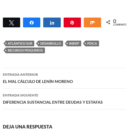
0
Twittear
Compartir
Compartir
Pin
Compartir
COMPARTIR
ATLÁNTICO SUR
DESARROLLO
INIDEP
PESCA
RECURSOS PESQUEROS
Navegación
ENTRADA ANTERIOR
de
EL MAL CÁLCULO DE LENÍN MORENO
entradas
ENTRADA SIGUIENTE
DIFERENCIA SUSTANCIAL ENTRE DEUDAS Y ESTAFAS
DEJA UNA RESPUESTA