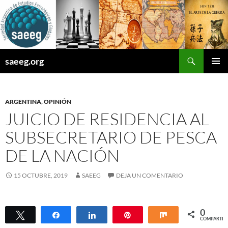
Saltar
al
contenido
Buscar
saeeg.org
MENÚ
PRINCI
ARGENTINA
,
OPINIÓN
JUICIO DE RESIDENCIA AL
SUBSECRETARIO DE PESCA
DE LA NACIÓN
15 OCTUBRE, 2019
SAEEG
DEJA UN COMENTARIO
0
Twittear
Compartir
Compartir
Pin
Compartir
COMPARTIR