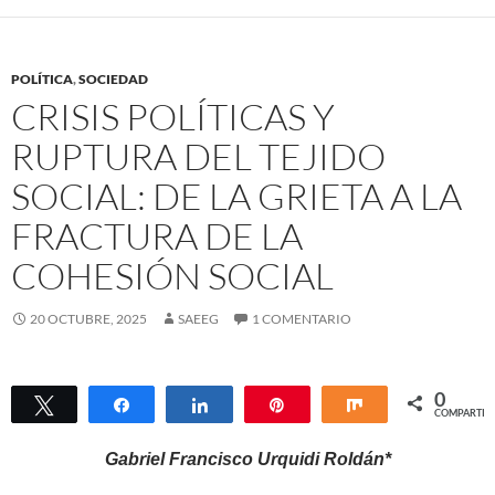
POLÍTICA
,
SOCIEDAD
CRISIS POLÍTICAS Y
RUPTURA DEL TEJIDO
SOCIAL: DE LA GRIETA A LA
FRACTURA DE LA
COHESIÓN SOCIAL
20 OCTUBRE, 2025
SAEEG
1 COMENTARIO
0
Twittear
Compartir
Compartir
Pin
Compartir
COMPARTIR
Gabriel Francisco Urquidi Roldán*