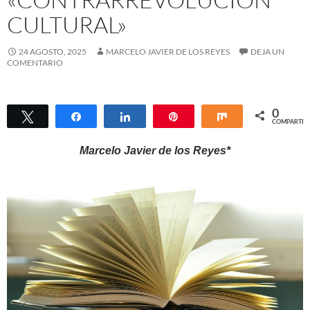
CULTURAL»
24 AGOSTO, 2025
MARCELO JAVIER DE LOS REYES
DEJA UN
COMENTARIO
0
Twittear
Compartir
Compartir
Pin
Compartir
COMPARTIR
Marcelo Javier de los Reyes*