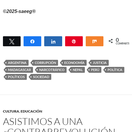
©2025-saeeg®
0
Twittear
Compartir
Compartir
Pin
Compartir
COMPARTIR
ARGENTINA
CORRUPCIÓN
ECONOOMÍA
JUSTICIA
MADAGASCAR
NARCOTRÁFICO
NEPAL
PERÚ
POLÍTICA
POLÍTICOS
SOCIEDAD
CULTURA
,
EDUCACIÓN
ASISTIMOS A UNA
«CONTRARREVOLUCIÓN