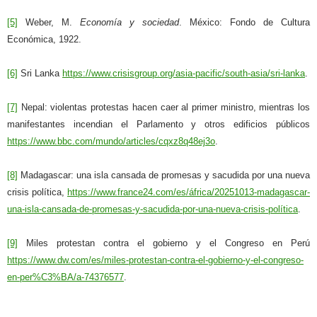
[5]
Weber, M.
Economía y sociedad
. México: Fondo de Cultura
Económica, 1922.
[6]
Sri Lanka
https://www.crisisgroup.org/asia-pacific/south-asia/sri-lanka
.
[7]
Nepal: violentas protestas hacen caer al primer ministro, mientras los
manifestantes incendian el Parlamento y otros edificios públicos
https://www.bbc.com/mundo/articles/cqxz8q48ej3o
.
[8]
Madagascar: una isla cansada de promesas y sacudida por una nueva
crisis política,
https://www.france24.com/es/áfrica/20251013-madagascar-
una-isla-cansada-de-promesas-y-sacudida-por-una-nueva-crisis-política
.
[9]
Miles protestan contra el gobierno y el Congreso en Perú
https://www.dw.com/es/miles-protestan-contra-el-gobierno-y-el-congreso-
en-per%C3%BA/a-74376577
.