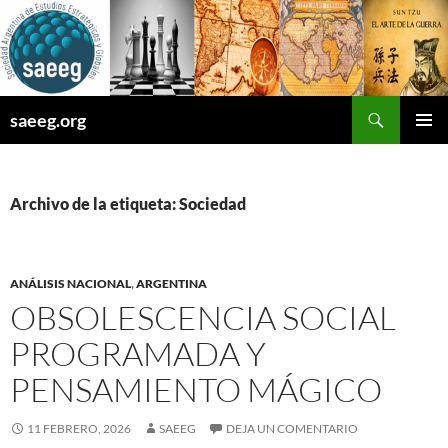
Saltar
al
contenido
Buscar
saeeg.org
MENÚ
PRINCI
Archivo de la etiqueta: Sociedad
ANÁLISIS NACIONAL
,
ARGENTINA
OBSOLESCENCIA SOCIAL
PROGRAMADA Y
PENSAMIENTO MÁGICO
11 FEBRERO, 2026
SAEEG
DEJA UN COMENTARIO