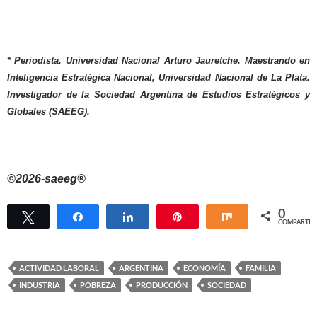
* Periodista. Universidad Nacional Arturo Jauretche. Maestrando en
Inteligencia Estratégica Nacional, Universidad Nacional de La Plata.
Investigador de la Sociedad Argentina de Estudios Estratégicos y
Globales (SAEEG).
©2026-saeeg®
0
Twittear
Compartir
Compartir
Pin
Compartir
COMPARTIR
ACTIVIDAD LABORAL
ARGENTINA
ECONOMÍA
FAMILIA
INDUSTRIA
POBREZA
PRODUCCIÓN
SOCIEDAD