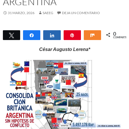
ARGENTINA
31 MARZO, 2026
SAEEG
DEJA UN COMENTARIO
0
Twittear
Compartir
Compartir
Pin
Compartir
COMPARTIR
César Augusto Lerena*