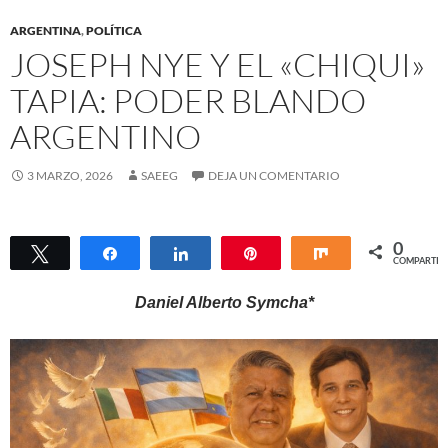
ARGENTINA
,
POLÍTICA
JOSEPH NYE Y EL «CHIQUI»
TAPIA: PODER BLANDO
ARGENTINO
3 MARZO, 2026
SAEEG
DEJA UN COMENTARIO
0
Twittear
Compartir
Compartir
Pin
Compartir
COMPARTIR
Daniel Alberto Symcha*