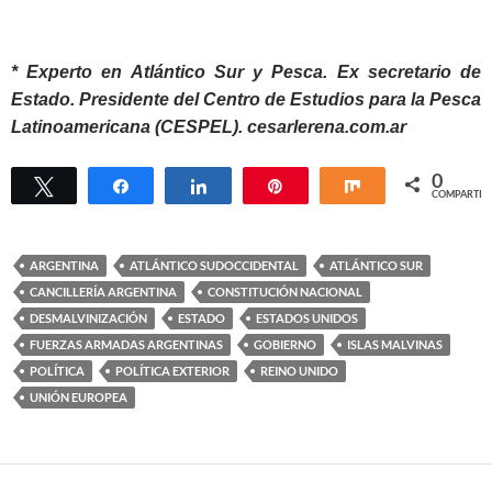
* Experto en Atlántico Sur y Pesca. Ex secretario de
Estado. Presidente del Centro de Estudios para la Pesca
Latinoamericana (CESPEL). cesarlerena.com.ar
0
Twittear
Compartir
Compartir
Pin
Compartir
COMPARTIR
ARGENTINA
ATLÁNTICO SUDOCCIDENTAL
ATLÁNTICO SUR
CANCILLERÍA ARGENTINA
CONSTITUCIÓN NACIONAL
DESMALVINIZACIÓN
ESTADO
ESTADOS UNIDOS
FUERZAS ARMADAS ARGENTINAS
GOBIERNO
ISLAS MALVINAS
POLÍTICA
POLÍTICA EXTERIOR
REINO UNIDO
UNIÓN EUROPEA