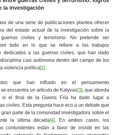
n entre guerras civiles y terrorismo: logros
e la investigación
aso de una serie de publicaciones plantea ofrecer
ea del estado actual de la investigación sobre la
 guerras civiles y terrorismo. No pretende ser
obre todo en lo que se refiere a los trabajos
e dedicados a las guerras civiles, que han dado
bdisciplina casi autónoma dentro del campo de los
a violencia política
[2]
.
xtos que han influido en el pensamiento
se encuentra un artículo de Kalyvas
[3]
, que aborda
 si el final de la Guerra Fría ha dado lugar a
s civiles. Esta pregunta hace eco a un debate que
 gran parte de la comunidad investigadora sobre el
ante la última década
[4]
. En ambos casos, los
 contundentes están a favor de insistir en las