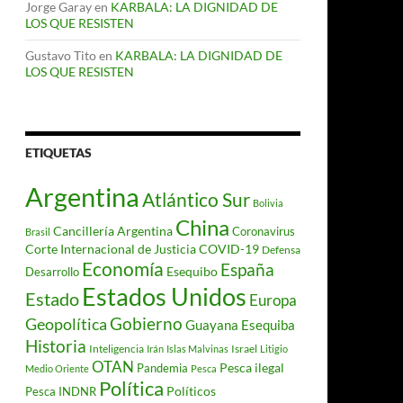
Jorge Garay
en
KARBALA: LA DIGNIDAD DE
LOS QUE RESISTEN
Gustavo Tito
en
KARBALA: LA DIGNIDAD DE
LOS QUE RESISTEN
ETIQUETAS
Argentina
Atlántico Sur
Bolivia
China
Cancillería Argentina
Coronavirus
Brasil
Corte Internacional de Justicia
COVID-19
Defensa
Economía
España
Desarrollo
Esequibo
Estados Unidos
Estado
Europa
Gobierno
Geopolítica
Guayana Esequiba
Historia
Inteligencia
Israel
Irán
Islas Malvinas
Litigio
OTAN
Pesca ilegal
Pandemia
Medio Oriente
Pesca
Política
Políticos
Pesca INDNR