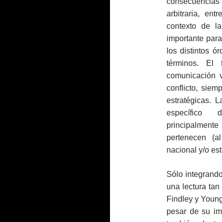
consecuencias i
arbitraria, ent
contexto de l
importante para 
los distintos ó
términos. El
comunicación v
conflicto, siem
estratégicas. L
específico d
principalment
pertenecen (
nacional y/o est
Sólo integrando
una lectura tan
Findley y Youn
pesar de su im