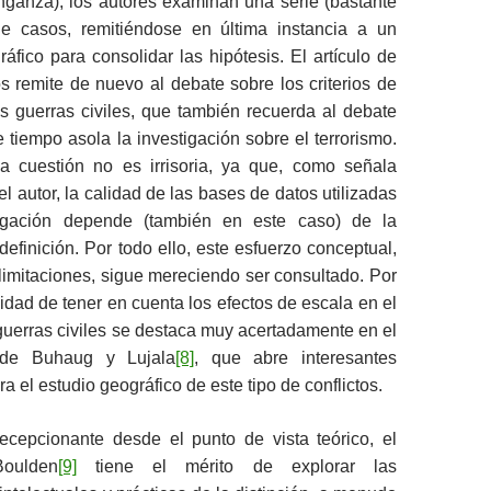
nganza), los autores examinan una serie (bastante
e casos, remitiéndose en última instancia a un
fico para consolidar las hipótesis. El artículo de
 remite de nuevo al debate sobre los criterios de
as guerras civiles, que también recuerda al debate
tiempo asola la investigación sobre el terrorismo.
a cuestión no es irrisoria, ya que, como señala
l autor, la calidad de las bases de datos utilizadas
tigación depende (también en este caso) de la
definición. Por todo ello, este esfuerzo conceptual,
limitaciones, sigue mereciendo ser consultado. Por
sidad de tener en cuenta los efectos de escala en el
 guerras civiles se destaca muy acertadamente en el
 de Buhaug y Lujala
[8]
, que abre interesantes
a el estudio geográfico de este tipo de conflictos.
cepcionante desde el punto de vista teórico, el
Boulden
[9]
tiene el mérito de explorar las