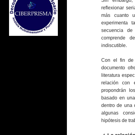
Sin embargo, 
reflexionar ser
más cuanto u
experimenta 
secuencia de 
comprende de
indiscutible.
Con el fin de 
documento ofr
literatura espe
relación con e
propondrán lo
basado en una 
dentro de una 
algunas consi
hipótesis de tra