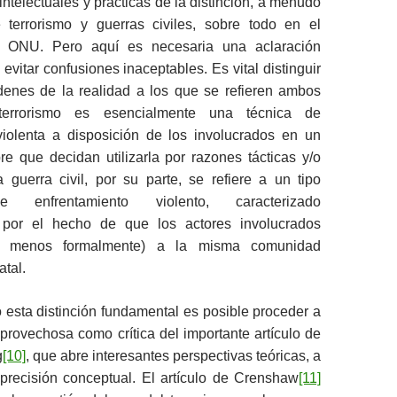
ntelectuales y prácticas de la distinción, a menudo
re terrorismo y guerras civiles, sobre todo en el
a ONU. Pero aquí es necesaria una aclaración
evitar confusiones inaceptables. Es vital distinguir
rdenes de la realidad a los que se refieren ambos
 terrorismo es esencialmente una técnica de
iolenta a disposición de los involucrados en un
pre que decidan utilizarla por razones tácticas y/o
a guerra civil, por su parte, se refiere a un tipo
e enfrentamiento violento, caracterizado
e por el hecho de que los actores involucrados
al menos formalmente) a la misma comunidad
atal.
 esta distinción fundamental es posible proceder a
 provechosa como crítica del importante artículo de
g
[10]
, que abre interesantes perspectivas teóricas, a
precisión conceptual. El artículo de Crenshaw
[11]