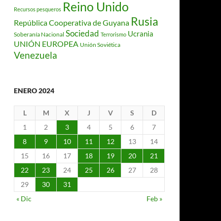
Reino Unido
Recursos pesqueros
Rusia
República Cooperativa de Guyana
Sociedad
Ucrania
Soberanía Nacional
Terrorismo
UNIÓN EUROPEA
Unión Soviética
Venezuela
ENERO 2024
L
M
X
J
V
S
D
1
2
3
4
5
6
7
8
9
10
11
12
13
14
15
16
17
18
19
20
21
22
23
24
25
26
27
28
29
30
31
« Dic
Feb »