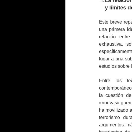
La relació
y límites d
Este breve rep
una primera id
relación entre
exhaustiva, s
específicament
lugar a una su
estudios sobre l
Entre los te
contemporáneo 
la cuestión de
«nuevas» guerra
ha movilizado a
terrorismo dur
argumentos más