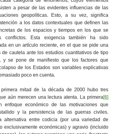
e cada categoría de fenómenos, cuyos elementos
sisten a pesar de las evidentes influencias de las
uaciones geopolíticas. Esto, a su vez, significa
atención a los datos contextuales que definen las
ncretas de los espacios y tiempos en los que se
os conflictos. Esta exigencia también ha sido
rada en un artículo reciente, en el que se pide una
 de cautela ante los estudios cuantitativos de tipo
, y se pone de manifiesto que los factores que
colapso de los Estados son variables explicativas
demasiado poco en cuenta.
 primera mitad de la década de 2000 hubo tres
que aún merecen una lectura atenta. La primera
[6]
n enfoque económico de las motivaciones que
tallido y la persistencia de las guerras civiles.
a alternativa entre codicia (por una variedad de
 exclusivamente económicas) y agravio (incluido