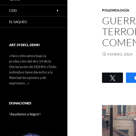
POLEMOLOGÍA
CEID
GUERRA
EL SAQUEO
TERRO
COMEN
ART.19 DECL.DDHH
9 ENERO, 2024
«Nos colocamos bajo la
protección del Art.19 de la
Declaración de DDHH»,»Todo
individuo tiene derecho a la
Twittear
libertad de opinión y de
expresión…»
DONACIONES
!Ayudanos a Seguir!