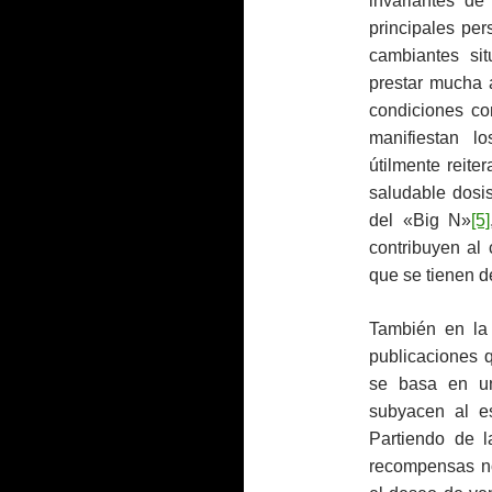
invariantes d
principales per
cambiantes sit
prestar mucha 
condiciones co
manifiestan l
útilmente reite
saludable dosis
del «Big N»
[5]
contribuyen al 
que se tienen 
También en la
publicaciones 
se basa en u
subyacen al es
Partiendo de l
recompensas no