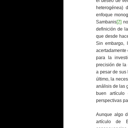
el deseo de ve
heterogénea) d
enfoque monográ
Sambanis
[7]
nos
definición de l
que desde hace 
Sin embargo, l
acertadamente e
para la inves
precisión de la 
a pesar de sus 
último, la nece
análisis de las
buen artículo
perspectivas par
Aunque algo de
artículo de 