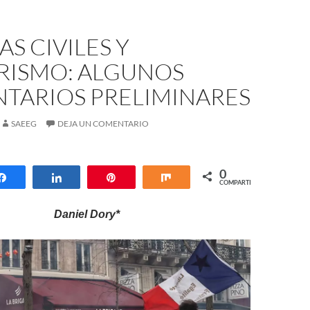
S CIVILES Y
RISMO: ALGUNOS
TARIOS PRELIMINARES
SAEEG
DEJA UN COMENTARIO
0
Compartir
Compartir
Pin
Compartir
COMPARTIR
Daniel Dory*