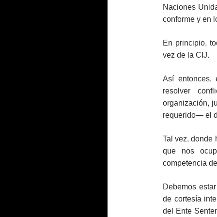
Naciones Unidas
conforme y en l
En principio, 
vez de la CIJ.
Así entonces, 
resolver con
organización, 
requerido― el d
Tal vez, donde h
que nos ocup
competencia de 
Debemos estar 
de cortesía inte
del Ente Senten