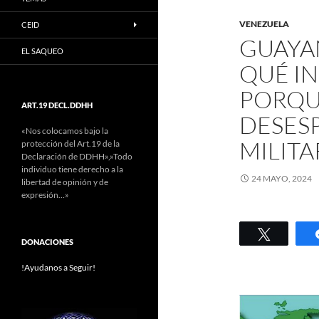
VENEZUELA
CEID
GUAYAN
EL SAQUEO
QUÉ IN
PORQU
ART.19 DECL.DDHH
DESES
«Nos colocamos bajo la
MILITA
protección del Art.19 de la
Declaración de DDHH»,»Todo
individuo tiene derecho a la
24 MAYO, 2024
libertad de opinión y de
expresión…»
Twittear
DONACIONES
!Ayudanos a Seguir!