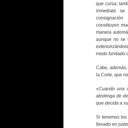
que cursa; tam
inmediato se
consignación 
constituyen mue
manera automát
aunque no se f
exteriorizándo
modo fundado de 
Cabe, además, c
la Corte, que n
«
Cuando una d
abstenga de def
que decida a su
Si tenemos los j
llevado en just