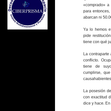
«comprado» a l
para entonces,
abarcan ni 50.
Ya lo hemos ex
pide restituci
tiene con qué jus
La contraparte
conflicto. Oc
tiene de suyo
cumplirse, qu
causahabientes
La posesión de
con exactitud 
dice y hace. En