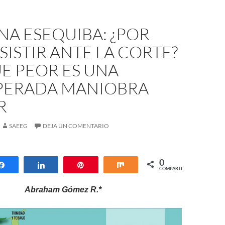
A ESEQUIBA: ¿POR
SISTIR ANTE LA CORTE?
E PEOR ES UNA
PERADA MANIOBRA
R
SAEEG
DEJA UN COMENTARIO
0
Compartir
Compartir
Pin
Compartir
COMPARTIR
Abraham Gómez R.*