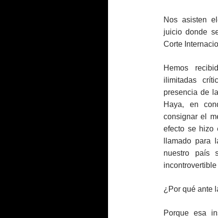
Nos asisten el
juicio donde se
Corte Internacio
Hemos recibi
ilimitadas crí
presencia de l
Haya, en cond
consignar el m
efecto se hizo
llamado para 
nuestro país 
incontrovertibl
¿Por qué ante l
Porque esa in