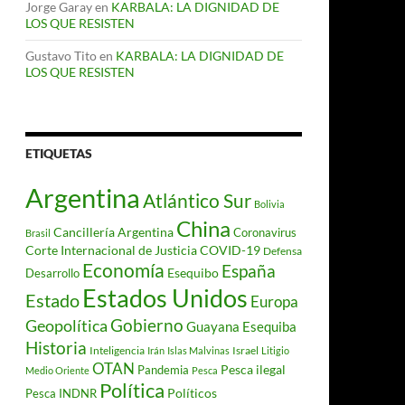
Jorge Garay
en
KARBALA: LA DIGNIDAD DE
LOS QUE RESISTEN
Gustavo Tito
en
KARBALA: LA DIGNIDAD DE
LOS QUE RESISTEN
ETIQUETAS
Argentina
Atlántico Sur
Bolivia
China
Cancillería Argentina
Coronavirus
Brasil
Corte Internacional de Justicia
COVID-19
Defensa
Economía
España
Desarrollo
Esequibo
Estados Unidos
Estado
Europa
Gobierno
Geopolítica
Guayana Esequiba
Historia
Inteligencia
Israel
Irán
Islas Malvinas
Litigio
OTAN
Pesca ilegal
Pandemia
Medio Oriente
Pesca
Política
Políticos
Pesca INDNR