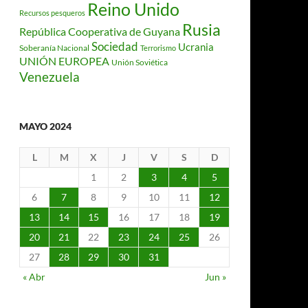
Reino Unido
Recursos pesqueros
Rusia
República Cooperativa de Guyana
Sociedad
Ucrania
Soberanía Nacional
Terrorismo
UNIÓN EUROPEA
Unión Soviética
Venezuela
MAYO 2024
L
M
X
J
V
S
D
1
2
3
4
5
6
7
8
9
10
11
12
13
14
15
16
17
18
19
20
21
22
23
24
25
26
27
28
29
30
31
« Abr
Jun »