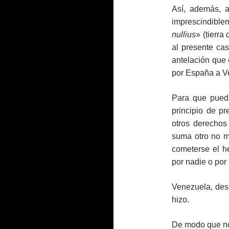
Así, además, 
imprescindibl
nullius
» (tierr
al presente cas
antelación que 
por España a V
Para que pued
principio de pr
otros derechos
suma otro no m
cometerse el h
por nadie o por 
Venezuela, des
hizo.
De modo que no