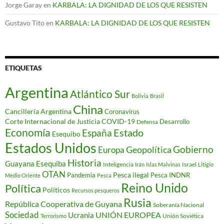
Jorge Garay
en
KARBALA: LA DIGNIDAD DE LOS QUE RESISTEN
Gustavo Tito
en
KARBALA: LA DIGNIDAD DE LOS QUE RESISTEN
ETIQUETAS
Argentina
Atlántico Sur
Bolivia
Brasil
China
Cancillería Argentina
Coronavirus
Corte Internacional de Justicia
COVID-19
Desarrollo
Defensa
Economía
Estado
España
Esequibo
Estados Unidos
Gobierno
Geopolítica
Europa
Historia
Guayana Esequiba
Inteligencia
Israel
Irán
Islas Malvinas
Litigio
OTAN
Pesca ilegal
Pandemia
Pesca INDNR
Medio Oriente
Pesca
Reino Unido
Política
Políticos
Recursos pesqueros
Rusia
República Cooperativa de Guyana
Soberanía Nacional
Sociedad
Ucrania
UNIÓN EUROPEA
Unión Soviética
Terrorismo