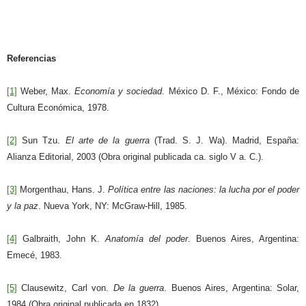
Referencias
[1]
Weber, Max.
Economía y sociedad
. México D. F., México: Fondo de
Cultura Económica, 1978.
[2]
Sun Tzu.
El arte de la guerra
(Trad. S. J. Wa). Madrid, España:
Alianza Editorial, 2003 (Obra original publicada ca. siglo V a. C.).
[3]
Morgenthau, Hans. J.
Política entre las naciones: la lucha por el poder
y la paz
. Nueva York, NY: McGraw-Hill, 1985.
[4]
Galbraith, John K.
Anatomía del poder
. Buenos Aires, Argentina:
Emecé, 1983.
[5]
Clausewitz, Carl von.
De la guerra
. Buenos Aires, Argentina: Solar,
1984 (Obra original publicada en 1832).