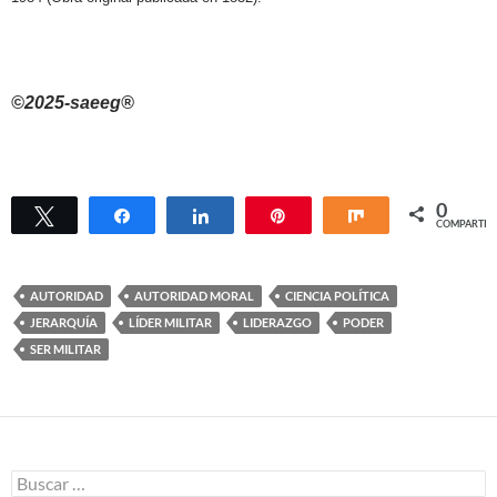
©2025-saeeg®
0
Twittear
Compartir
Compartir
Pin
Compartir
COMPARTIR
AUTORIDAD
AUTORIDAD MORAL
CIENCIA POLÍTICA
JERARQUÍA
LÍDER MILITAR
LIDERAZGO
PODER
SER MILITAR
Buscar: