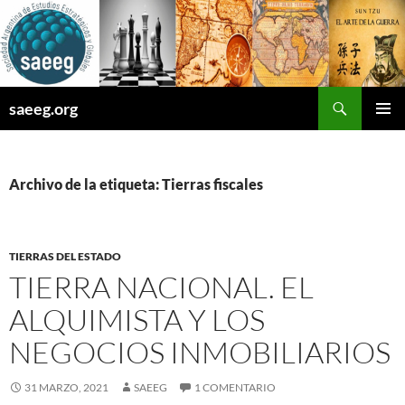
Saltar
al
contenido
Buscar
saeeg.org
MENÚ
PRINCI
Archivo de la etiqueta: Tierras fiscales
TIERRAS DEL ESTADO
TIERRA NACIONAL. EL
ALQUIMISTA Y LOS
NEGOCIOS INMOBILIARIOS
31 MARZO, 2021
SAEEG
1 COMENTARIO