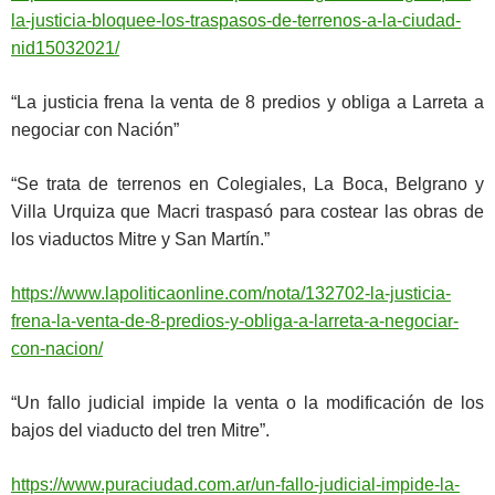
la-justicia-bloquee-los-traspasos-de-terrenos-a-la-ciudad-
nid15032021/
“La justicia frena la venta de 8 predios y obliga a Larreta a
negociar con Nación”
“Se trata de terrenos en Colegiales, La Boca, Belgrano y
Villa Urquiza que Macri traspasó para costear las obras de
los viaductos Mitre y San Martín.”
https://www.lapoliticaonline.com/nota/132702-la-justicia-
frena-la-venta-de-8-predios-y-obliga-a-larreta-a-negociar-
con-nacion/
“Un fallo judicial impide la venta o la modificación de los
bajos del viaducto del tren Mitre”.
https://www.puraciudad.com.ar/un-fallo-judicial-impide-la-