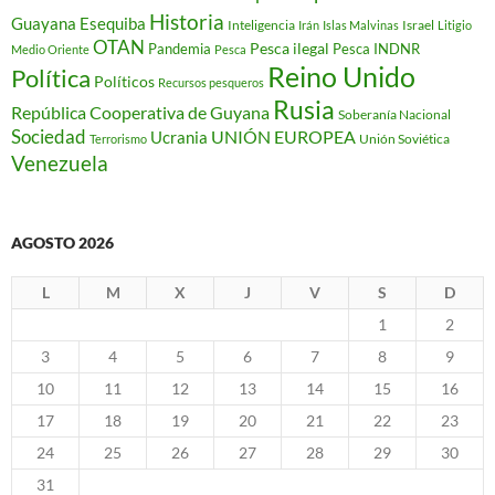
Historia
Guayana Esequiba
Inteligencia
Israel
Irán
Islas Malvinas
Litigio
OTAN
Pesca ilegal
Pandemia
Pesca INDNR
Medio Oriente
Pesca
Reino Unido
Política
Políticos
Recursos pesqueros
Rusia
República Cooperativa de Guyana
Soberanía Nacional
Sociedad
Ucrania
UNIÓN EUROPEA
Unión Soviética
Terrorismo
Venezuela
AGOSTO 2026
L
M
X
J
V
S
D
1
2
3
4
5
6
7
8
9
10
11
12
13
14
15
16
17
18
19
20
21
22
23
24
25
26
27
28
29
30
31