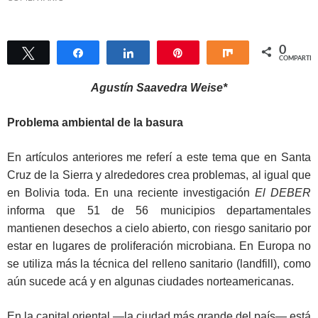
0
Twittear
Compartir
Compartir
Pin
Compartir
COMPARTIR
Agustín Saavedra Weise*
Problema ambiental de la basura
En artículos anteriores me referí a este tema que en Santa
Cruz de la Sierra y alrededores crea problemas, al igual que
en Bolivia toda. En una reciente investigación
El DEBER
informa que 51 de 56 municipios departamentales
mantienen desechos a cielo abierto, con riesgo sanitario por
estar en lugares de proliferación microbiana. En Europa no
se utiliza más la técnica del relleno sanitario (landfill), como
aún sucede acá y en algunas ciudades norteamericanas.
En la capital oriental —la ciudad más grande del país— está