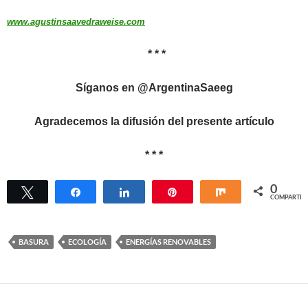
www.agustinsaavedraweise.com
* * *
Síganos en @ArgentinaSaeeg
Agradecemos la difusión del presente artículo
* * *
0
Twittear
Compartir
Compartir
Pin
Compartir
COMPARTIR
BASURA
ECOLOGÍA
ENERGÍAS RENOVABLES