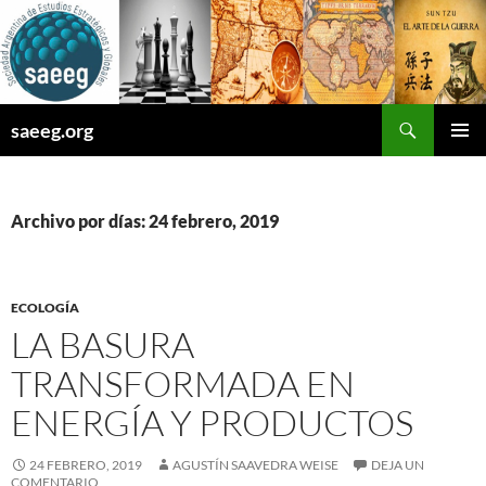
Saltar
al
contenido
Buscar
saeeg.org
MENÚ
PRINCI
Archivo por días: 24 febrero, 2019
ECOLOGÍA
LA BASURA
TRANSFORMADA EN
ENERGÍA Y PRODUCTOS
24 FEBRERO, 2019
AGUSTÍN SAAVEDRA WEISE
DEJA UN
COMENTARIO