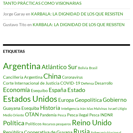
TANTO PRÁCTICAS COMO VISIONARIAS
Jorge Garay
en
KARBALA: LA DIGNIDAD DE LOS QUE RESISTEN
Gustavo Tito
en
KARBALA: LA DIGNIDAD DE LOS QUE RESISTEN
ETIQUETAS
Argentina
Atlántico Sur
Bolivia
Brasil
China
Cancillería Argentina
Coronavirus
Corte Internacional de Justicia
COVID-19
Desarrollo
Defensa
Economía
Estado
España
Esequibo
Estados Unidos
Gobierno
Geopolítica
Europa
Historia
Guayana Esequiba
Inteligencia
Israel
Irán
Islas Malvinas
Litigio
OTAN
Pesca ilegal
Pandemia
Pesca INDNR
Medio Oriente
Pesca
Reino Unido
Política
Políticos
Recursos pesqueros
Rusia
República Cooperativa de Guyana
Soberanía Nacional