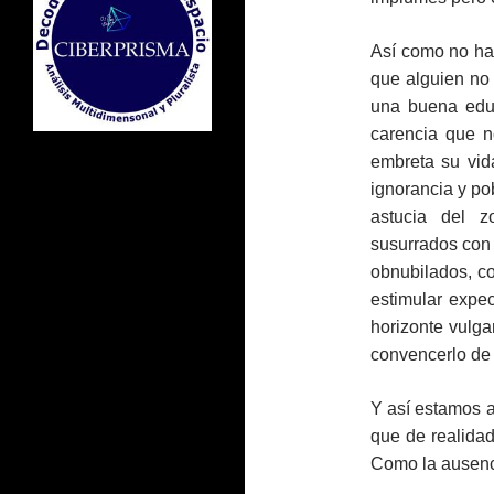
Así como no ha
que alguien no
una buena educ
carencia que n
embreta su vid
ignorancia y po
astucia del z
susurrados con 
obnubilados, co
estimular expec
horizonte vulga
convencerlo de
Y así estamos a
que de realida
Como la ausenc