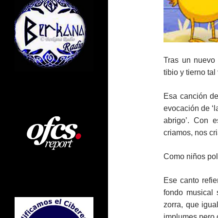
Tras un nuevo 
tibio y tierno t
Esa canción de
evocación de ‘l
abrigo’. Con 
criamos, nos cri
Como niños polli
Ese canto refie
fondo musical 
zorra, que igu
implumes pero 