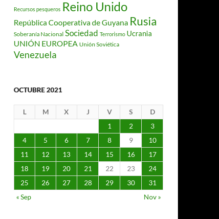
Reino Unido
Recursos pesqueros
Rusia
República Cooperativa de Guyana
Sociedad
Ucrania
Soberanía Nacional
Terrorismo
UNIÓN EUROPEA
Unión Soviética
Venezuela
OCTUBRE 2021
L
M
X
J
V
S
D
1
2
3
4
5
6
7
8
9
10
11
12
13
14
15
16
17
18
19
20
21
22
23
24
25
26
27
28
29
30
31
« Sep
Nov »