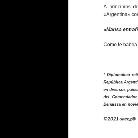
A principios d
«Argentina» con
«Mansa entraña
Como le habría 
*
Diplomático re
República Argenti
en diversos paíse
del Comendador,
Benaissa en novi
©2021-saeeg®