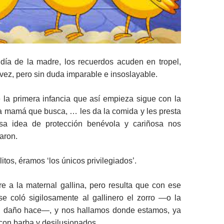
día de la madre, los recuerdos acuden en tropel,
al vez, pero sin duda imparable e insoslayable.
 la primera infancia que así empieza sigue con la
a mamá que busca, … les da la comida y les presta
esa idea de protección benévola y cariñosa nos
aron.
tos, éramos ‘los únicos privilegiados’.
re a la maternal gallina, pero resulta que con ese
se coló sigilosamente al gallinero el zorro —o la
al daño hace—, y nos hallamos donde estamos, ya
con barba y desilusionados.