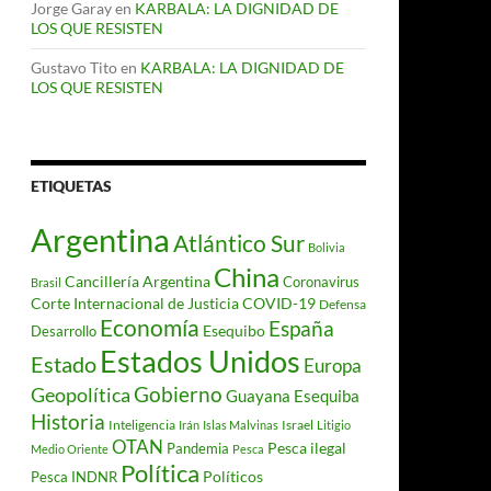
Jorge Garay
en
KARBALA: LA DIGNIDAD DE
LOS QUE RESISTEN
Gustavo Tito
en
KARBALA: LA DIGNIDAD DE
LOS QUE RESISTEN
ETIQUETAS
Argentina
Atlántico Sur
Bolivia
China
Cancillería Argentina
Coronavirus
Brasil
Corte Internacional de Justicia
COVID-19
Defensa
Economía
España
Desarrollo
Esequibo
Estados Unidos
Estado
Europa
Gobierno
Geopolítica
Guayana Esequiba
Historia
Inteligencia
Israel
Irán
Islas Malvinas
Litigio
OTAN
Pesca ilegal
Pandemia
Medio Oriente
Pesca
Política
Políticos
Pesca INDNR