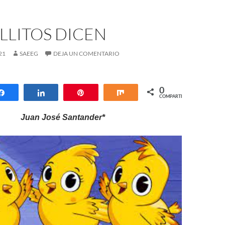
LLITOS DICEN
21
SAEEG
DEJA UN COMENTARIO
0
Compartir
Compartir
Pin
Compartir
COMPARTIR
Juan José Santander*