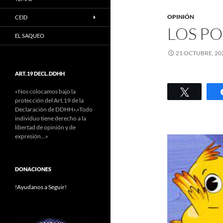
OPINIÓN
CEID
LOS PO
EL SAQUEO
21 OCTUBRE, 20
ART.19 DECL.DDHH
Twittear
«Nos colocamos bajo la
protección del Art.19 de la
Declaración de DDHH»,»Todo
individuo tiene derecho a la
libertad de opinión y de
expresión…»
DONACIONES
!Ayudanos a Seguir!