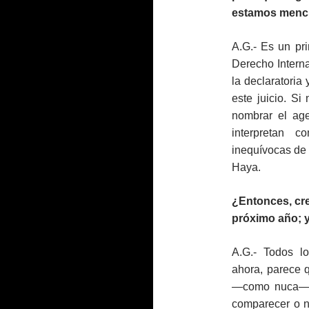
estamos menc
A.G.- Es un pr
Derecho Intern
la declaratoria
este juicio. Si
nombrar el age
interpretan c
inequívocas de 
Haya.
¿Entonces, cre
próximo año; 
A.G.- Todos l
ahora, parece 
—como nuca— de
comparecer o no