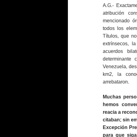
A.G.- Exactame
atribución co
mencionado órg
todos los elem
Títulos, que n
extrínsecos, l
acuerdos bil
determinante 
Venezuela, des
km2, la cono
arrebataron.
Muchas person
hemos conver
reacia a recon
citaban; sin e
Excepción Prel
para que siga