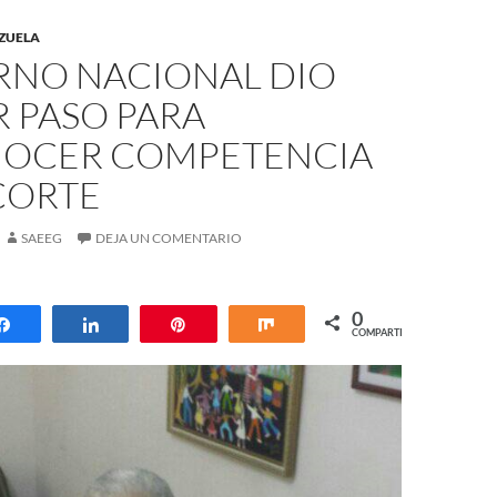
ZUELA
RNO NACIONAL DIO
 PASO PARA
OCER COMPETENCIA
CORTE
SAEEG
DEJA UN COMENTARIO
0
Compartir
Compartir
Pin
Compartir
COMPARTIR