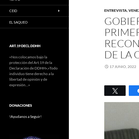
ENTREVISTA
,
VENE
CEID
GOBIE
EL SAQUEO
PRIMER
RECON
ART.19 DECL.DDHH
DE LA 
«Nos colocamos bajo la
protección del Art.19 de la
17 JUNIO, 2022
Declaración de DDHH»,»Todo
individuo tiene derecho a la
libertad de opinión y de
expresión…»
Twittear
DONACIONES
!Ayudanos a Seguir!