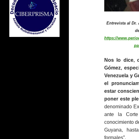
Entrevista al Dr
de
https://www.perio
pa
Nos lo dice, 
Gómez, especi
Venezuela y Gu
el pronuncia
estar conscien
poner este pl
denominado Exc
ante la Corte
conocimiento de
Guyana, hast
formales”.