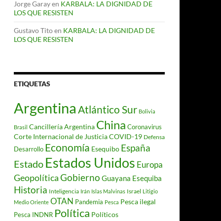
Jorge Garay
en
KARBALA: LA DIGNIDAD DE
LOS QUE RESISTEN
Gustavo Tito
en
KARBALA: LA DIGNIDAD DE
LOS QUE RESISTEN
ETIQUETAS
Argentina
Atlántico Sur
Bolivia
China
Cancillería Argentina
Coronavirus
Brasil
Corte Internacional de Justicia
COVID-19
Defensa
Economía
España
Desarrollo
Esequibo
Estados Unidos
Estado
Europa
Gobierno
Geopolítica
Guayana Esequiba
Historia
Inteligencia
Israel
Irán
Islas Malvinas
Litigio
OTAN
Pesca ilegal
Pandemia
Medio Oriente
Pesca
Política
Políticos
Pesca INDNR