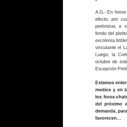
A.G.- En honor 
efecto; por cu
preliminar, e 
fondo del pleit
excolonia britá
vinculante el L
Luego, la Cor
octubre de est
Excepción Prel
Estamos entera
medios y en l
los foros-chat
del próximo 
demanda, para
favorecen…