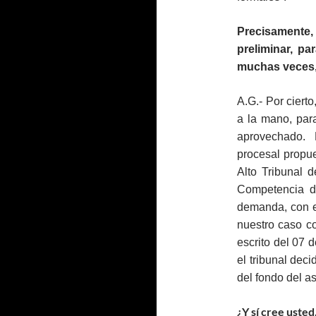
Precisamente
preliminar, p
muchas veces, 
A.G.- Por ciert
a la mano, para
aprovechado. 
procesal propu
Alto Tribunal 
Competencia de
demanda, con el
nuestro caso co
escrito del 07 
el tribunal dec
del fondo del a
¿Y sí cree uste