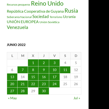
Reino Unido
Recursos pesqueros
Rusia
República Cooperativa de Guyana
Sociedad
Ucrania
Soberanía Nacional
Terrorismo
UNIÓN EUROPEA
Unión Soviética
Venezuela
JUNIO 2022
L
M
X
J
V
S
D
1
2
3
4
5
6
7
8
9
10
11
12
13
14
15
16
17
18
19
20
21
22
23
24
25
26
27
28
29
30
« May
Jul »