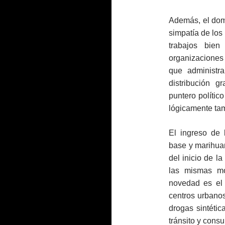
Además, el domin
simpatía de los
trabajos bien
organizaciones 
que administr
distribución g
puntero polític
lógicamente tam
El ingreso de 
base y marihuan
del inicio de l
las mismas mo
novedad es el 
centros urbanos
drogas sintétic
tránsito y cons