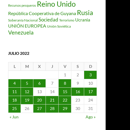
Reino Unido
Recursos pesqueros
Rusia
República Cooperativa de Guyana
Sociedad
Ucrania
Soberanía Nacional
Terrorismo
UNIÓN EUROPEA
Unión Soviética
Venezuela
JULIO 2022
L
M
X
J
V
S
D
1
2
3
4
5
6
7
8
9
10
11
12
13
14
15
16
17
18
19
20
21
22
23
24
25
26
27
28
29
30
31
« Jun
Ago »