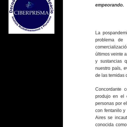
empeorando.
La pospandemi
problema de 
comercializació
últimos veinte 
y sustancias 
nuestro país, 
de las temidas 
Concordante c
produjo en el 
personas por e
con fentanilo 
Aires se incaut
conocida como 