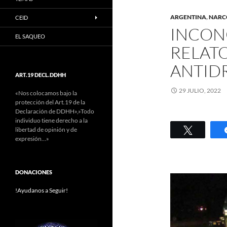
ARGENTINA
,
NARC
CEID
INCON
EL SAQUEO
RELATO
ANTID
ART.19 DECL.DDHH
29 JULIO, 2022
«Nos colocamos bajo la
protección del Art.19 de la
Declaración de DDHH»,»Todo
individuo tiene derecho a la
Twittear
libertad de opinión y de
expresión…»
DONACIONES
!Ayudanos a Seguir!