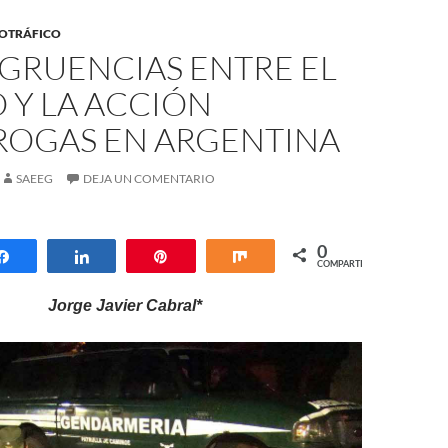
OTRÁFICO
GRUENCIAS ENTRE EL
 Y LA ACCIÓN
ROGAS EN ARGENTINA
SAEEG
DEJA UN COMENTARIO
0
Compartir
Compartir
Pin
Compartir
COMPARTIR
Jorge Javier Cabral*