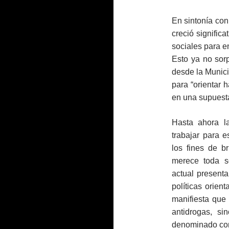
En sintonía con
creció significa
sociales para en
Esto ya no sor
desde la Munici
para “orientar 
en una supuest
Hasta ahora l
trabajar para e
los fines de b
merece toda s
actual present
políticas orien
manifiesta que 
antidrogas, s
denominado co