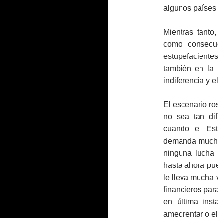
algunos países
Mientras tanto,
como consecue
estupefacient
también en la 
indiferencia y e
El escenario ro
no sea tan di
cuando el Esta
demanda mucho 
ninguna lucha
hasta ahora pu
le lleva mucha v
financieros par
en última inst
amedrentar o el