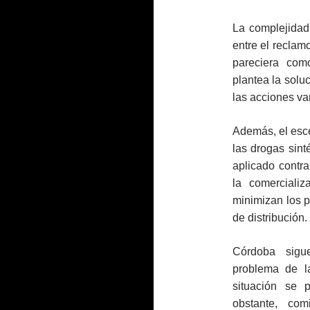
La complejidad
entre el reclamo
pareciera como
plantea la solu
las acciones van
Además, el esc
las drogas sint
aplicado contra
la comercializ
minimizan los p
de distribución.
Córdoba sigue
problema de l
situación se 
obstante, co