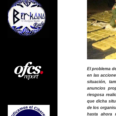
El problema d
en las accione
situación, ta
anuncios prop
riesgosa reali
que dicha sit
de los organis
hasta ahora 