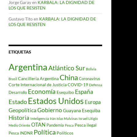
Jorge Garay
en
KARBALA: LA DIGNIDAD DE
LOS QUE RESISTEN
Gustavo Tito
en
KARBALA: LA DIGNIDAD DE
LOS QUE RESISTEN
ETIQUETAS
Argentina
Atlántico Sur
Bolivia
China
Cancillería Argentina
Coronavirus
Brasil
Corte Internacional de Justicia
COVID-19
Defensa
Economía
España
Desarrollo
Esequibo
Estados Unidos
Estado
Europa
Gobierno
Geopolítica
Guayana Esequiba
Historia
Inteligencia
Israel
Irán
Islas Malvinas
Litigio
OTAN
Pesca ilegal
Pandemia
Medio Oriente
Pesca
Política
Políticos
Pesca INDNR