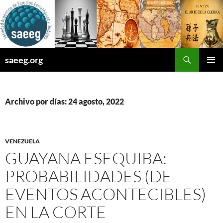
Saltar
al
contenido
Buscar
saeeg.org
MENÚ
PRINCI
Archivo por días: 24 agosto, 2022
VENEZUELA
GUAYANA ESEQUIBA:
PROBABILIDADES (DE
EVENTOS ACONTECIBLES)
EN LA CORTE