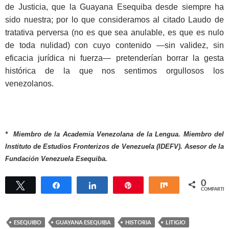
de Justicia, que la Guayana Esequiba desde siempre ha
sido nuestra; por lo que consideramos al citado Laudo de
tratativa perversa (no es que sea anulable, es que es nulo
de toda nulidad) con cuyo contenido —sin validez, sin
eficacia jurídica ni fuerza— pretenderían borrar la gesta
histórica de la que nos sentimos orgullosos los
venezolanos.
* Miembro de la Academia Venezolana de la Lengua. Miembro del
Instituto de Estudios Fronterizos de Venezuela (IDEFV). Asesor de la
Fundación Venezuela Esequiba.
0
Twittear
Compartir
Compartir
Pin
Compartir
COMPARTIR
ESEQUIBO
GUAYANA ESEQUIBA
HISTORIA
LITIGIO