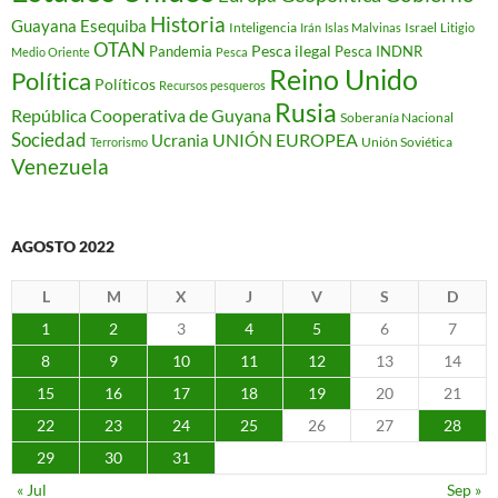
Historia
Guayana Esequiba
Inteligencia
Israel
Irán
Islas Malvinas
Litigio
OTAN
Pesca ilegal
Pandemia
Pesca INDNR
Medio Oriente
Pesca
Reino Unido
Política
Políticos
Recursos pesqueros
Rusia
República Cooperativa de Guyana
Soberanía Nacional
Sociedad
Ucrania
UNIÓN EUROPEA
Unión Soviética
Terrorismo
Venezuela
AGOSTO 2022
L
M
X
J
V
S
D
1
2
3
4
5
6
7
8
9
10
11
12
13
14
15
16
17
18
19
20
21
22
23
24
25
26
27
28
29
30
31
« Jul
Sep »