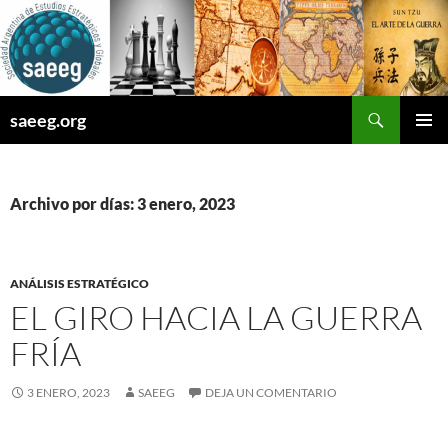
Saltar
al
contenido
Buscar
saeeg.org
MENÚ
PRINCI
Archivo por días: 3 enero, 2023
ANÁLISIS ESTRATÉGICO
EL GIRO HACIA LA GUERRA
FRÍA
3 ENERO, 2023
SAEEG
DEJA UN COMENTARIO