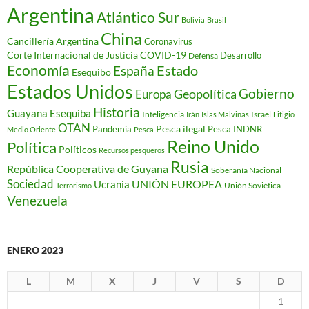
Argentina
Atlántico Sur
Bolivia
Brasil
China
Cancillería Argentina
Coronavirus
Corte Internacional de Justicia
COVID-19
Desarrollo
Defensa
Economía
Estado
España
Esequibo
Estados Unidos
Gobierno
Geopolítica
Europa
Historia
Guayana Esequiba
Inteligencia
Israel
Irán
Islas Malvinas
Litigio
OTAN
Pesca ilegal
Pandemia
Pesca INDNR
Medio Oriente
Pesca
Reino Unido
Política
Políticos
Recursos pesqueros
Rusia
República Cooperativa de Guyana
Soberanía Nacional
Sociedad
Ucrania
UNIÓN EUROPEA
Unión Soviética
Terrorismo
Venezuela
ENERO 2023
L
M
X
J
V
S
D
1