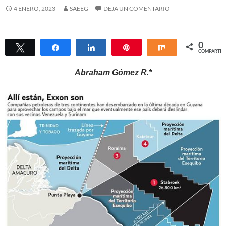
4 ENERO, 2023
SAEEG
DEJA UN COMENTARIO
0
Twittear
Compartir
Compartir
Pin
Compartir
COMPARTIR
Abraham Gómez R.*