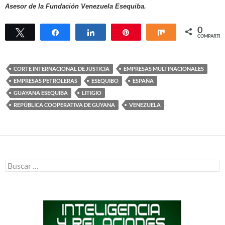
Asesor de la Fundación Venezuela Esequiba.
0
Twittear
Compartir
Compartir
Pin
Compartir
COMPARTIR
CORTE INTERNACIONAL DE JUSTICIA
EMPRESAS MULTINACIONALES
EMPRESAS PETROLERAS
ESEQUIBO
ESPAÑA
GUAYANA ESEQUIBA
LITIGIO
REPÚBLICA COOPERATIVA DE GUYANA
VENEZUELA
Buscar: