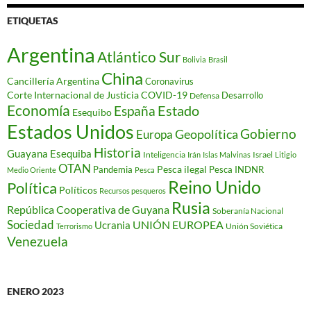
ETIQUETAS
Argentina
Atlántico Sur
Bolivia
Brasil
China
Cancillería Argentina
Coronavirus
Corte Internacional de Justicia
COVID-19
Desarrollo
Defensa
Economía
Estado
España
Esequibo
Estados Unidos
Gobierno
Geopolítica
Europa
Historia
Guayana Esequiba
Inteligencia
Israel
Irán
Islas Malvinas
Litigio
OTAN
Pesca ilegal
Pandemia
Pesca INDNR
Medio Oriente
Pesca
Reino Unido
Política
Políticos
Recursos pesqueros
Rusia
República Cooperativa de Guyana
Soberanía Nacional
Sociedad
Ucrania
UNIÓN EUROPEA
Unión Soviética
Terrorismo
Venezuela
ENERO 2023