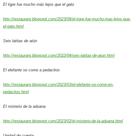
El tigre fue mucho más lejos que el gato
http://restaurarg.blogspot.com/2023/09/el-tigre-fue-mucho-mas-lejos-que-
el-gato.html
Seis latitas de atún
http://restaurarg.blogspot.com/2022/04/seis-latitas-de-atun.html
El elefante se come a pedacitos
http://restaurarg.blogspot.com/2023/03/el-elefante-se-come-en-
pedacitos.html
El misterio de la aduana
http://restaurarg.blogspot.com/2023/02/el-misterio-de-la-aduana.html
Unidad de cuenta