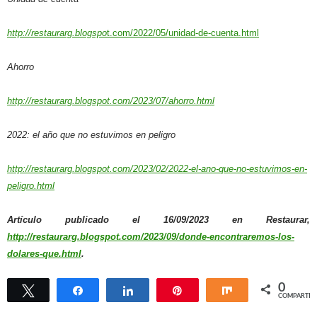
http://restaurarg.blogspo
t.com/2022/05/unidad-de-cuenta.html
Ahorro
http://restaurarg.blogspot.com/2023/07/ahorro.html
2022: el año que no estuvimos en peligro
http://restaurarg.blogspot.com/2023/02/2022-el-ano-que-no-estuvimos-en-
peligro.html
Artículo publicado el 16/09/2023 en Restaurar,
http://restaurarg.blogspot.com/2023/09/donde-encontraremos-los-
dolares-que.html
.
0
Twittear
Compartir
Compartir
Pin
Compartir
COMPARTIR