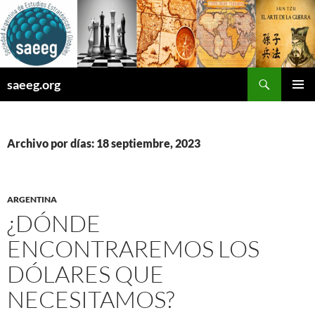
Saltar
al
contenido
Buscar
saeeg.org
MENÚ
PRINCI
Archivo por días: 18 septiembre, 2023
ARGENTINA
¿DÓNDE
ENCONTRAREMOS LOS
DÓLARES QUE
NECESITAMOS?