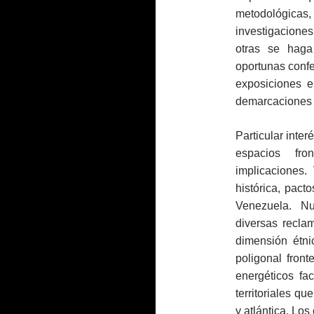
metodológicas
investigaciones
otras se haga 
oportunas confer
exposiciones e
demarcaciones 
Particular inter
espacios fro
implicaciones.
histórica, pact
Venezuela. Nu
diversas recla
dimensión étni
poligonal front
energéticos fa
territoriales q
y atlántica. Lo