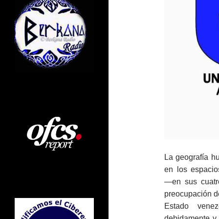
La geografía h
en los espacio
―en sus cuatro
preocupación de
Estado venez
debidamente y 