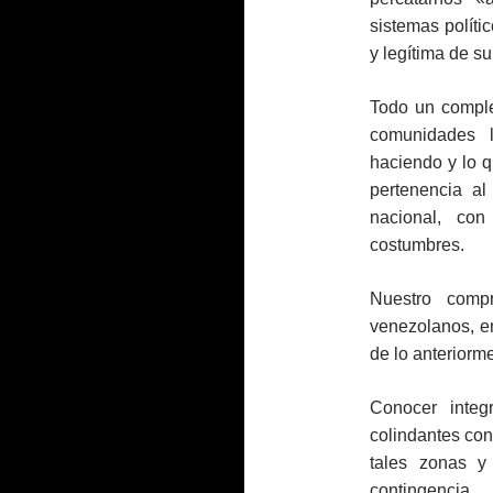
sistemas políti
y legítima de s
Todo un comple
comunidades l
haciendo y lo q
pertenencia al
nacional, co
costumbres.
Nuestro compr
venezolanos, en
de lo anteriorme
Conocer integ
colindantes con
tales zonas y
contingencia.