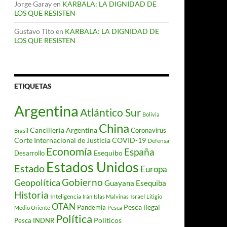
Jorge Garay
en
KARBALA: LA DIGNIDAD DE
LOS QUE RESISTEN
Gustavo Tito
en
KARBALA: LA DIGNIDAD DE
LOS QUE RESISTEN
ETIQUETAS
Argentina
Atlántico Sur
Bolivia
China
Cancillería Argentina
Coronavirus
Brasil
Corte Internacional de Justicia
COVID-19
Defensa
Economía
España
Desarrollo
Esequibo
Estados Unidos
Estado
Europa
Gobierno
Geopolítica
Guayana Esequiba
Historia
Inteligencia
Israel
Irán
Islas Malvinas
Litigio
OTAN
Pesca ilegal
Pandemia
Medio Oriente
Pesca
Política
Políticos
Pesca INDNR