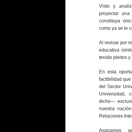
Visto y anali
proyectar una
constituya ún
como ya se le c
Al revisar por
educativa simi
tenido pleitos y
En esta oport
factibilidad qu
del Sector Univ
Universidad,
dicho― exclusi
nuestra nació
Relaciones Inte
Aspiramos q