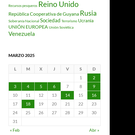
Reino Unido
Recursos pesqueros
Rusia
República Cooperativa de Guyana
Sociedad
Ucrania
Soberanía Nacional
Terrorismo
UNIÓN EUROPEA
Unión Soviética
Venezuela
MARZO 2025
L
M
X
J
V
S
D
1
2
3
4
5
6
7
8
9
10
11
12
13
14
15
16
17
18
19
20
21
22
23
24
25
26
27
28
29
30
31
« Feb
Abr »