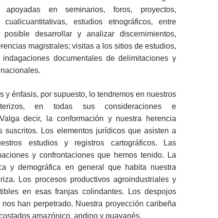
, apoyadas en seminarios, foros, proyectos,
 cualicuantitativas, estudios etnográficos, entre
posible desarrollar y analizar discernimientos,
encias magistrales; visitas a los sitios de estudios,
 indagaciones documentales de delimitaciones y
nacionales.
és y énfasis, por supuesto, lo tendremos en nuestros
nterizos, en todas sus consideraciones e
 Valga decir, la conformación y nuestra herencia
os suscritos. Los elementos jurídicos que asisten a
estros estudios y registros cartográficos. Las
maciones y confrontaciones que hemos tenido. La
ca y demográfica en general que habita nuestra
eriza. Los procesos productivos agroindustriales y
ctibles en esas franjas colindantes. Los despojos
ue nos han perpetrado. Nuestra proyección caribeña
s costados amazónico, andino y guayanés.