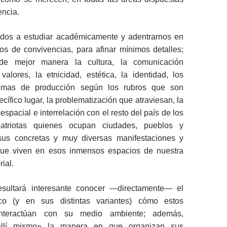
encia.
dos a estudiar académicamente y adentrarnos en
ios de convivencias, para afinar mínimos detalles;
 de mejor manera la cultura, la comunicación
s valores, la etnicidad, estética, la identidad, los
stemas de producción según los rubros que son
cífico lugar, la problematización que atraviesan, la
espacial e interrelación con el resto del país de los
atriotas quienes ocupan ciudades, pueblos y
sus concretas y muy diversas manifestaciones y
ue viven en esos inmensos espacios de nuestra
rial.
esultará interesante conocer ―directamente― el
co (y en sus distintas variantes) cómo estos
 interactúan con su medio ambiente; además,
«allí mismo» la manera en que organizan sus