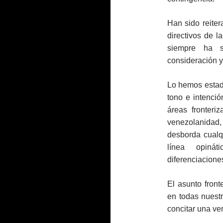
Han sido reite
directivos de l
siempre ha s
consideración y
Lo hemos estado
tono e intenció
áreas fronteri
venezolanidad, 
desborda cualqu
línea opiná
diferenciaciones
El asunto front
en todas nuest
concitar una ve