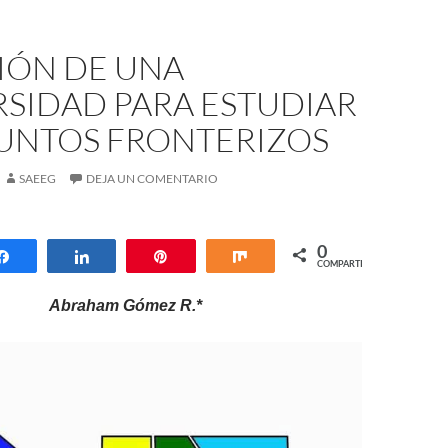
IÓN DE UNA
RSIDAD PARA ESTUDIAR
SUNTOS FRONTERIZOS
SAEEG
DEJA UN COMENTARIO
0
Compartir
Compartir
Pin
Compartir
COMPARTIR
Abraham Gómez R.*