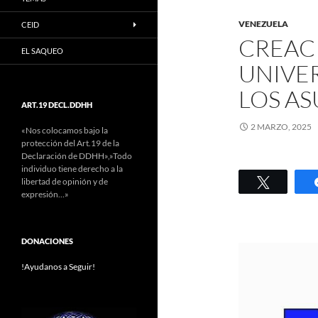
VENEZUELA
CEID
CREAC
EL SAQUEO
UNIVE
LOS A
ART.19 DECL.DDHH
2 MARZO, 2025
«Nos colocamos bajo la
protección del Art.19 de la
Declaración de DDHH»,»Todo
individuo tiene derecho a la
Twittear
libertad de opinión y de
expresión…»
DONACIONES
!Ayudanos a Seguir!