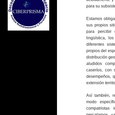
para su subsist
Estamos obliga
sus propios sit
para percibir
lingüística, lo
diferentes si
propios del espe
distribución geo
aludidos comp
caseríos, con 
desempeños, q
extensión territo
Así también, r
modo específi
compatriotas
percatarnos 