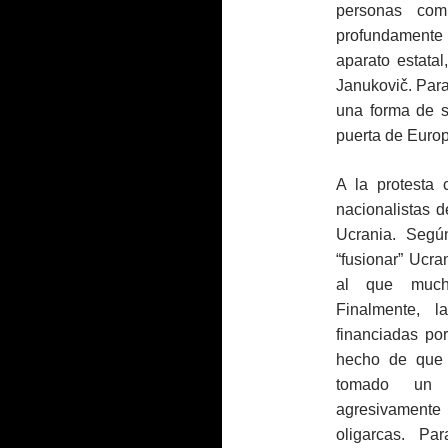
personas com
profundamente 
aparato estatal
Janukovič. Para
una forma de s
puerta de Europ
A la protesta 
nacionalistas d
Ucrania. Según
“fusionar” Ucr
al que mucho
Finalmente, 
financiadas po
hecho de que 
tomado un p
agresivamente
oligarcas. Pa