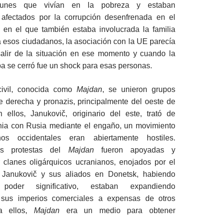
unes que vivían en la pobreza y estaban
afectados por la corrupción desenfrenada en el
, en el que también estaba involucrada la familia
 esos ciudadanos, la asociación con la UE parecía
alir de la situación en ese momento y cuando la
a se cerró fue un shock para esas personas.
civil, conocida como
Majdan
, se unieron grupos
e derecha y pronazis, principalmente del oeste de
 ellos, Janukovič, originario del este, trató de
ania con Rusia mediante el engaño, un movimiento
s occidentales eran abiertamente hostiles.
las protestas del
Majdan
fueron apoyadas y
r clanes oligárquicos ucranianos, enojados por el
Janukovič y sus aliados en Donetsk, habiendo
oder significativo, estaban expandiendo
 sus imperios comerciales a expensas de otros
ra ellos,
Majdan
era un medio para obtener