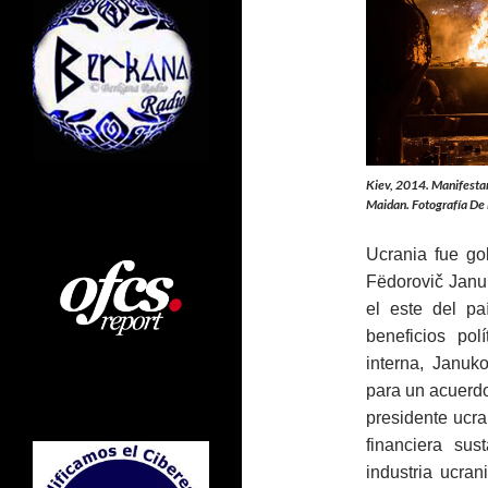
Kiev, 2014. Manifestan
Maidan. Fotografía De
Ucrania fue go
Fёdorovič Januk
el este del p
beneficios pol
interna, Januk
para un acuerdo
presidente ucr
financiera sus
industria ucra