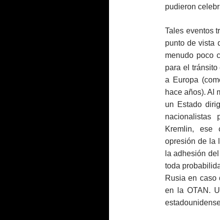
pudieron celebra
Tales eventos t
punto de vista 
menudo poco co
para el tránsit
a Europa (com
hace años). Al
un Estado dirig
nacionalistas 
Kremlin, ese
opresión de la 
la adhesión del
toda probabilid
Rusia en caso 
en la OTAN. Un
estadounidense