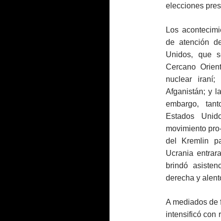
elecciones pres
Los acontecimi
de atención de
Unidos, que s
Cercano Orient
nuclear iraní
Afganistán; y l
embargo, tant
Estados Unid
movimiento pro-
del Kremlin pa
Ucrania entrar
brindó asisten
derecha y alent
A mediados de f
intensificó con 