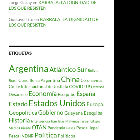
Jorge Garay
en
KARBALA: LA DIGNIDAD DE
LOS QUE RESISTEN
Gustavo Tito
en
KARBALA: LA DIGNIDAD DE
LOS QUE RESISTEN
ETIQUETAS
Argentina
Atlántico Sur
Bolivia
China
Cancillería Argentina
Coronavirus
Brasil
Corte Internacional de Justicia
COVID-19
Defensa
Economía
España
Desarrollo
Esequibo
Estados Unidos
Estado
Europa
Gobierno
Geopolítica
Guayana Esequiba
Historia
Inteligencia
Israel
Irán
Islas Malvinas
Litigio
OTAN
Pesca ilegal
Pandemia
Medio Oriente
Pesca
Política
Políticos
Pesca INDNR