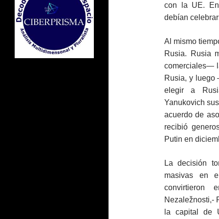
con la UE. En 
debían celebrars
Al mismo tiempo
Rusia. Rusia 
comerciales— la
Rusia, y luego
elegir a Rus
Yanukovich sus
acuerdo de aso
recibió genero
Putin en diciem
La decisión t
masivas en e
convirtieron
Nezaležnosti,- 
la capital de