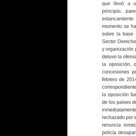
que llevó a u
principio, pa
estancamiento 
momento se hab
sobre la base 
Sector Derecho:
y organización 
detuvo la ofens
la oposición, 
concesiones p
febrero de 2014
correspondiente
la oposición fu
de los países d
inmediatamen
rechazado por e
renuncia inmed
policía desapar