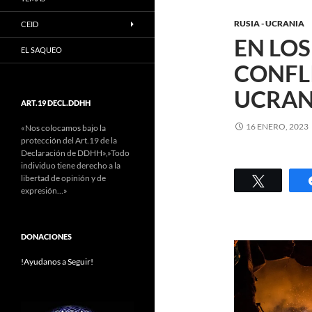
RUSIA - UCRANIA
CEID
EN LOS
EL SAQUEO
CONFL
UCRAN
ART.19 DECL.DDHH
16 ENERO, 2023
«Nos colocamos bajo la
protección del Art.19 de la
Declaración de DDHH»,»Todo
individuo tiene derecho a la
libertad de opinión y de
Twittear
expresión…»
DONACIONES
!Ayudanos a Seguir!