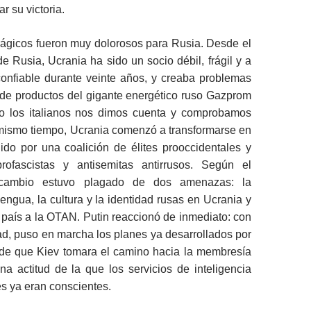
r su victoria.
rágicos fueron muy dolorosos para Rusia. Desde el
de Rusia, Ucrania ha sido un socio débil, frágil y a
nfiable durante veinte años, y creaba problemas
o de productos del gigante energético ruso Gazprom
o los italianos nos dimos cuenta y comprobamos
 mismo tiempo, Ucrania comenzó a transformarse en
ido por una coalición de élites prooccidentales y
profascistas y antisemitas antirrusos. Según el
 cambio estuvo plagado de dos amenazas: la
lengua, la cultura y la identidad rusas en Ucrania y
 país a la OTAN. Putin reaccionó de inmediato: con
ad, puso en marcha los planes ya desarrollados por
de que Kiev tomara el camino hacia la membresía
a actitud de la que los servicios de inteligencia
s ya eran conscientes.