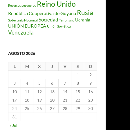
Reino Unido
Recursos pesqueros
Rusia
República Cooperativa de Guyana
Sociedad
Ucrania
Soberanía Nacional
Terrorismo
UNIÓN EUROPEA
Unión Soviética
Venezuela
AGOSTO 2026
L
M
X
J
V
S
D
1
2
3
4
5
6
7
8
9
10
11
12
13
14
15
16
17
18
19
20
21
22
23
24
25
26
27
28
29
30
31
« Jul