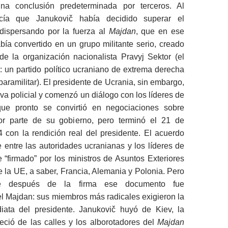
na conclusión predeterminada por terceros. Al
recía que Janukovič había decidido superar el
dispersando por la fuerza al
Majdan
, que en ese
ía convertido en un grupo militante serio, creado
de la organización nacionalista Pravyj Sektor (el
 un partido político ucraniano de extrema derecha
paramilitar). El presidente de Ucrania, sin embargo,
iva policial y comenzó un diálogo con los líderes de
que pronto se convirtió en negociaciones sobre
or parte de su gobierno, pero terminó el 21 de
 con la rendición real del presidente. El acuerdo
 entre las autoridades ucranianas y los líderes de
e “firmado” por los ministros de Asuntos Exteriores
e la UE, a saber, Francia, Alemania y Polonia. Pero
te después de la firma ese documento fue
l Majdan: sus miembros más radicales exigieron la
iata del presidente. Janukovič huyó de Kiev, la
eció de las calles y los alborotadores del
Majdan