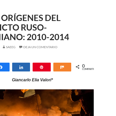
 ORÍGENES DEL
ICTO RUSO-
IANO: 2010-2014
SAEEG
DEJA UN COMENTARIO
0
Compartir
Compartir
Pin
Compartir
COMPARTIR
Giancarlo Elia Valori*