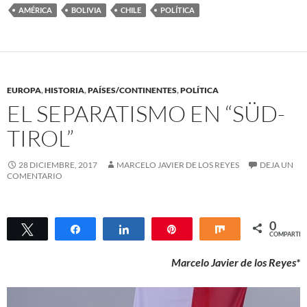
AMÉRICA
BOLIVIA
CHILE
POLÍTICA
EUROPA
,
HISTORIA
,
PAÍSES/CONTINENTES
,
POLÍTICA
EL SEPARATISMO EN “SÜD-
TIROL”
28 DICIEMBRE, 2017
MARCELO JAVIER DE LOS REYES
DEJA UN
COMENTARIO
0
Twittear
Compartir
Compartir
Pin
Compartir
COMPARTIR
Marcelo Javier de los Reyes*