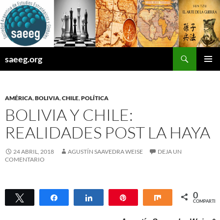
Saltar
al
contenido
Buscar
saeeg.org
MENÚ
PRINCI
AMÉRICA
,
BOLIVIA
,
CHILE
,
POLÍTICA
BOLIVIA Y CHILE:
REALIDADES POST LA HAYA
24 ABRIL, 2018
AGUSTÍN SAAVEDRA WEISE
DEJA UN
COMENTARIO
0
Twittear
Compartir
Compartir
Pin
Compartir
COMPARTIR