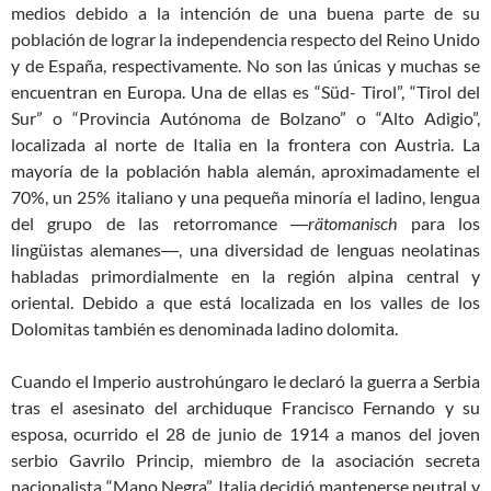
medios debido a la intención de una buena parte de su
población de lograr la independencia respecto del Reino Unido
y de España, respectivamente. No son las únicas y muchas se
encuentran en Europa. Una de ellas es “Süd- Tirol”, “Tirol del
Sur” o “Provincia Autónoma de Bolzano” o “Alto Adigio”,
localizada al norte de Italia en la frontera con Austria. La
mayoría de la población habla alemán, aproximadamente el
70%, un 25% italiano y una pequeña minoría el ladino, lengua
del grupo de las retorromance ―
rätomanisch
para los
lingüistas alemanes―, una diversidad de lenguas neolatinas
habladas primordialmente en la región alpina central y
oriental. Debido a que está localizada en los valles de los
Dolomitas también es denominada ladino dolomita.
Cuando el Imperio austrohúngaro le declaró la guerra a Serbia
tras el asesinato del archiduque Francisco Fernando y su
esposa, ocurrido el 28 de junio de 1914 a manos del joven
serbio Gavrilo Princip, miembro de la asociación secreta
nacionalista “Mano Negra”, Italia decidió mantenerse neutral y