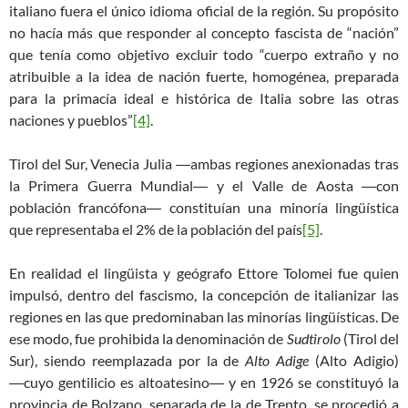
italiano fuera el único idioma oficial de la región. Su propósito
no hacía más que responder al concepto fascista de “nación”
que tenía como objetivo excluir todo “cuerpo extraño y no
atribuible a la idea de nación fuerte, homogénea, preparada
para la primacía ideal e histórica de Italia sobre las otras
naciones y pueblos”
[4]
.
Tirol del Sur, Venecia Julia ―ambas regiones anexionadas tras
la Primera Guerra Mundial― y el Valle de Aosta ―con
población francófona― constituían una minoría lingüística
que representaba el 2% de la población del país
[5]
.
En realidad el lingüista y geógrafo Ettore Tolomei fue quien
impulsó, dentro del fascismo, la concepción de italianizar las
regiones en las que predominaban las minorías lingüísticas. De
ese modo, fue prohibida la denominación de
Sudtirolo
(Tirol del
Sur), siendo reemplazada por la de
Alto Adige
(Alto Adigio)
―cuyo gentilicio es altoatesino― y en 1926 se constituyó la
provincia de Bolzano, separada de la de Trento, se procedió a