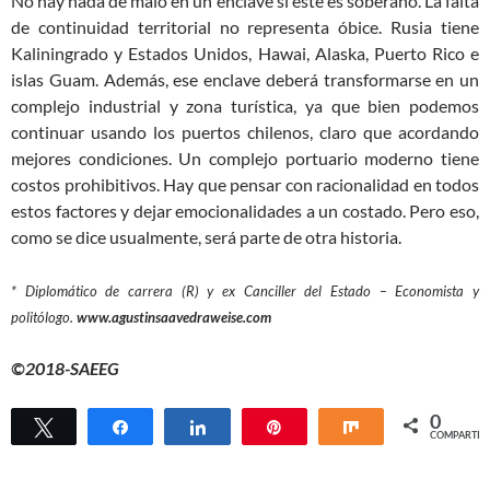
No hay nada de malo en un enclave si éste es soberano. La falta
de continuidad territorial no representa óbice. Rusia tiene
Kaliningrado y Estados Unidos, Hawai, Alaska, Puerto Rico e
islas Guam. Además, ese enclave deberá transformarse en un
complejo industrial y zona turística, ya que bien podemos
continuar usando los puertos chilenos, claro que acordando
mejores condiciones. Un complejo portuario moderno tiene
costos prohibitivos. Hay que pensar con racionalidad en todos
estos factores y dejar emocionalidades a un costado. Pero eso,
como se dice usualmente, será parte de otra historia.
* Diplomático de carrera (R) y ex Canciller del Estado – Economista y
politólogo.
www.agustinsaavedraweise.com
©2018-SAEEG
0
Twittear
Compartir
Compartir
Pin
Compartir
COMPARTIR