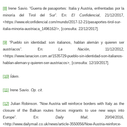
[8]
Irene Savio. “Guerra de pasaportes: Italia y Austria, enfrentadas por la
minoría del Tirol del Sur”. En:
El Confidencial
, 21/12/2017,
<https://www.elconfidencial.com/mundo/2017-12-21/pasaportes-tirol-sur-
italia-minoria-austriaca_1496162/>, [consulta: 22/12/2017].
[9]
“Pueblo sin identidad: son italianos, hablan alemán y quieren ser
austríacos”. En:
La Nación
, 11/12/2012,
<https://www.lanacion.com.ar/1535729-pueblo-sin-identidad-son-italianos-
hablan-aleman-y-quieren-ser-austriacos>, [consulta: 12/10/2017].
[10]
Ídem
.
[11]
Irene Savio.
Op. cit
.
[12]
Julian Robinson. “Now Austria will reinforce borders with Italy as the
closure of the Balkan routes forces migrants to use new ways into
Europe”. En:
Daily Mail
, 20/04/2016,
<http://www.dailymail.co.uk/news/article-3550056/Now-Austria-reinforce-