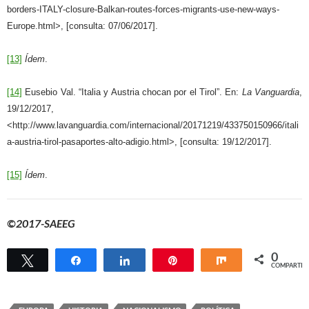
borders-ITALY-closure-Balkan-routes-forces-migrants-use-new-ways-
Europe.html>, [consulta: 07/06/2017].
[13]
Ídem
.
[14]
Eusebio Val. “Italia y Austria chocan por el Tirol”. En:
La Vanguardia
,
19/12/2017,
<http://www.lavanguardia.com/internacional/20171219/433750150966/itali
a-austria-tirol-pasaportes-alto-adigio.html>, [consulta: 19/12/2017].
[15]
Ídem
.
©2017-SAEEG
0
Twittear
Compartir
Compartir
Pin
Compartir
COMPARTIR