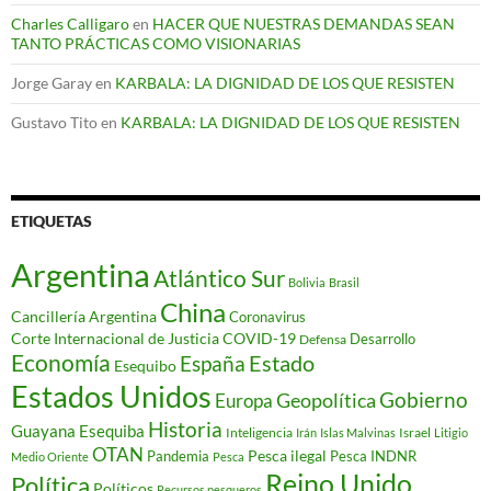
Charles Calligaro
en
HACER QUE NUESTRAS DEMANDAS SEAN
TANTO PRÁCTICAS COMO VISIONARIAS
Jorge Garay
en
KARBALA: LA DIGNIDAD DE LOS QUE RESISTEN
Gustavo Tito
en
KARBALA: LA DIGNIDAD DE LOS QUE RESISTEN
ETIQUETAS
Argentina
Atlántico Sur
Bolivia
Brasil
China
Cancillería Argentina
Coronavirus
Corte Internacional de Justicia
COVID-19
Desarrollo
Defensa
Economía
Estado
España
Esequibo
Estados Unidos
Gobierno
Geopolítica
Europa
Historia
Guayana Esequiba
Inteligencia
Israel
Irán
Islas Malvinas
Litigio
OTAN
Pesca ilegal
Pandemia
Pesca INDNR
Medio Oriente
Pesca
Reino Unido
Política
Políticos
Recursos pesqueros