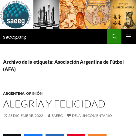
Saltar
al
contenido
Buscar
saeeg.org
MENÚ
PRINCI
Archivo de la etiqueta: Asociación Argentina de Fútbol
(AFA)
ARGENTINA
,
OPINIÓN
ALEGRÍA Y FELICIDAD
28 DICIEMBRE, 2022
SAEEG
DEJA UN COMENTARIO