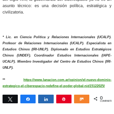
asunto técnico: es una decisión política, estratégica y
civilizatoria.
* Lic. en Ciencia Política y Relaciones Internacionales (UCALP).
Profesor de Relaciones Internacionales (UCALP). Especialista en
Estudios Chinos (IRI-UNLP). Diplomado en Estudios Estratégicos
Chinos (UNDEF). Coordinador Estudios Internacionales (IAPE-
UCALP). Miembro Investigador del Centro de Estudios Chinos (IRI-
UNLP).
**
https://www.lanacion.com.ar/opinion/el-nuevo-dominio-
estrategico-el-ciberespacio-redefine-el-poder-global-nid15122025/
0
Twittear
Compartir
Compartir
Pin
Compartir
COMPARTIR