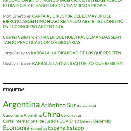
APLICACIÓN EN UN MUNDO INCIERTO»: LA INTELIGENCIA, LA
ESTRATEGIA Y EL SABER DESDE UNA MIRADA PROPIA
Moti,Erne$ti
en
CARTA AL DIRECTOR DEL EX MAYOR DEL
EJÉRCITO ARGENTINO HUGO REINALDO ABETE: «EL SIONISMO
EN EL CONGRESO ARGENTINO»
Charles Calligaro
en
HACER QUE NUESTRAS DEMANDAS SEAN
TANTO PRÁCTICAS COMO VISIONARIAS
Jorge Garay
en
KARBALA: LA DIGNIDAD DE LOS QUE RESISTEN
Gustavo Tito
en
KARBALA: LA DIGNIDAD DE LOS QUE RESISTEN
ETIQUETAS
Argentina
Atlántico Sur
Bolivia
Brasil
China
Cancillería Argentina
Coronavirus
Corte Internacional de Justicia
COVID-19
Desarrollo
Defensa
Economía
Estado
España
Esequibo