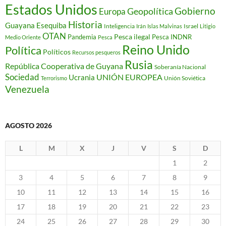
Estados Unidos
Gobierno
Geopolítica
Europa
Historia
Guayana Esequiba
Inteligencia
Israel
Irán
Islas Malvinas
Litigio
OTAN
Pesca ilegal
Pandemia
Pesca INDNR
Medio Oriente
Pesca
Reino Unido
Política
Políticos
Recursos pesqueros
Rusia
República Cooperativa de Guyana
Soberanía Nacional
Sociedad
Ucrania
UNIÓN EUROPEA
Unión Soviética
Terrorismo
Venezuela
AGOSTO 2026
L
M
X
J
V
S
D
1
2
3
4
5
6
7
8
9
10
11
12
13
14
15
16
17
18
19
20
21
22
23
24
25
26
27
28
29
30