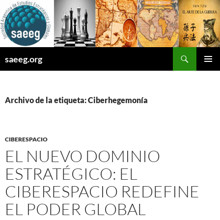
Saltar
al
contenido
Buscar
saeeg.org
MENÚ
PRINCI
Archivo de la etiqueta: Ciberhegemonía
CIBERESPACIO
EL NUEVO DOMINIO
ESTRATÉGICO: EL
CIBERESPACIO REDEFINE
EL PODER GLOBAL