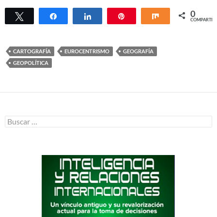
0
Twittear
Compartir
Compartir
Pin
Compartir
COMPARTIR
CARTOGRAFÍA
EUROCENTRISMO
GEOGRAFÍA
GEOPOLÍTICA
Buscar: