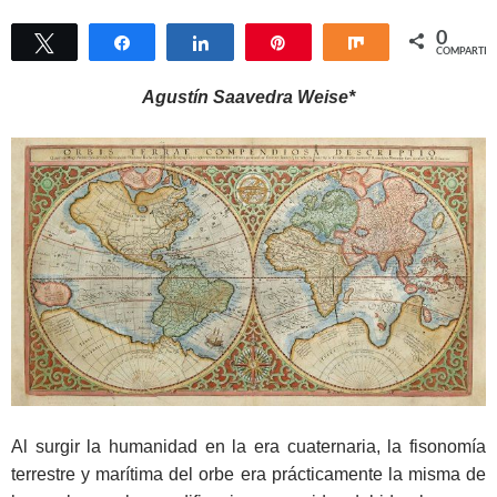
0
Twittear
Compartir
Compartir
Pin
Compartir
COMPARTIR
Agustín Saavedra Weise*
Al surgir la humanidad en la era cuaternaria, la fisonomía
terrestre y marítima del orbe era prácticamente la misma de