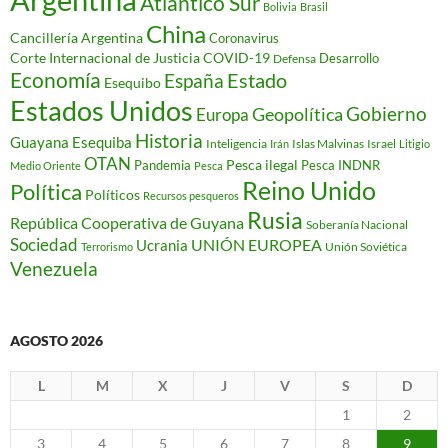
Atlántico Sur
Bolivia
Brasil
China
Cancillería Argentina
Coronavirus
Corte Internacional de Justicia
COVID-19
Desarrollo
Defensa
Economía
Estado
España
Esequibo
Estados Unidos
Gobierno
Geopolítica
Europa
Historia
Guayana Esequiba
Inteligencia
Islas Malvinas
Israel
Irán
Litigio
OTAN
Pesca ilegal
Pandemia
Pesca INDNR
Medio Oriente
Pesca
Reino Unido
Política
Políticos
Recursos pesqueros
Rusia
República Cooperativa de Guyana
Soberanía Nacional
Sociedad
Ucrania
UNIÓN EUROPEA
Unión Soviética
Terrorismo
Venezuela
AGOSTO 2026
L
M
X
J
V
S
D
1
2
3
4
5
6
7
8
9