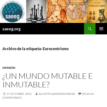
Saltar
al
contenido
Buscar
saeeg.org
MENÚ
PRINCI
Archivo de la etiqueta: Eurocentrismo
OPINIÓN
¿UN MUNDO MUTABLE E
INMUTABLE?
17 OCTUBRE, 2021
AGUSTÍN SAAVEDRA WEISE
DEJA UN
COMENTARIO