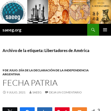
Saltar
al
contenido
Buscar
saeeg.org
MENÚ
PRINCI
Archivo de la etiqueta: Libertadores de América
9 DE JULIO. DÍA DE LA DECLARACIÓN DE LA INDEPENDENCIA
ARGENTINA
FECHA PATRIA
9 JULIO, 2021
SAEEG
DEJA UN COMENTARIO
3