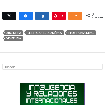
3
Twittear
Compartir
Compartir
Pin
3
Compartir
COMPARTIR
ARGENTINA
LIBERTADORES DE AMÉRICA
PROVINCIAS UNIDAS
VENEZUELA
Buscar: