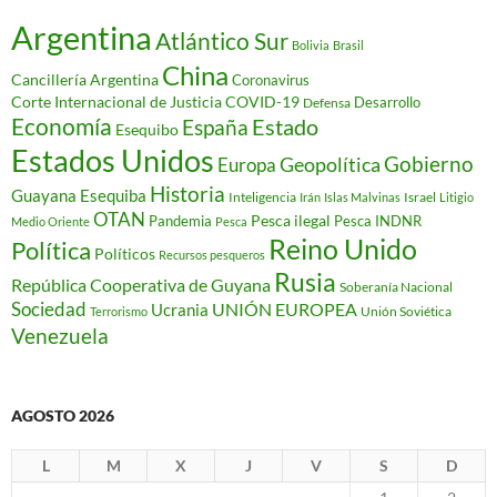
Argentina
Atlántico Sur
Bolivia
Brasil
China
Cancillería Argentina
Coronavirus
Corte Internacional de Justicia
COVID-19
Desarrollo
Defensa
Economía
Estado
España
Esequibo
Estados Unidos
Gobierno
Geopolítica
Europa
Historia
Guayana Esequiba
Inteligencia
Israel
Irán
Islas Malvinas
Litigio
OTAN
Pesca ilegal
Pandemia
Pesca INDNR
Medio Oriente
Pesca
Reino Unido
Política
Políticos
Recursos pesqueros
Rusia
República Cooperativa de Guyana
Soberanía Nacional
Sociedad
Ucrania
UNIÓN EUROPEA
Unión Soviética
Terrorismo
Venezuela
AGOSTO 2026
L
M
X
J
V
S
D