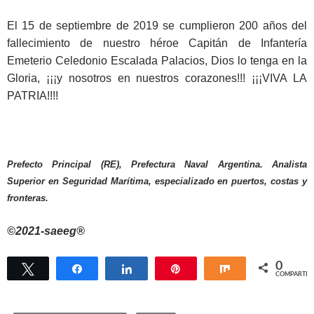
El 15 de septiembre de 2019 se cumplieron 200 años del
fallecimiento de nuestro héroe Capitán de Infantería
Emeterio Celedonio Escalada Palacios, Dios lo tenga en la
Gloria, ¡¡¡y nosotros en nuestros corazones!!! ¡¡¡VIVA LA
PATRIA!!!!
Prefecto Principal (RE), Prefectura Naval Argentina. Analista
Superior en Seguridad Marítima, especializado en puertos, costas y
fronteras.
©2021-saeeg®
0
Twittear
Compartir
Compartir
Pin
Compartir
COMPARTIR