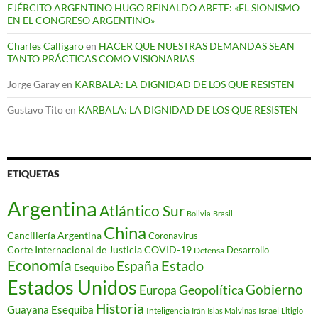
EJÉRCITO ARGENTINO HUGO REINALDO ABETE: «EL SIONISMO
EN EL CONGRESO ARGENTINO»
Charles Calligaro
en
HACER QUE NUESTRAS DEMANDAS SEAN
TANTO PRÁCTICAS COMO VISIONARIAS
Jorge Garay
en
KARBALA: LA DIGNIDAD DE LOS QUE RESISTEN
Gustavo Tito
en
KARBALA: LA DIGNIDAD DE LOS QUE RESISTEN
ETIQUETAS
Argentina
Atlántico Sur
Bolivia
Brasil
China
Cancillería Argentina
Coronavirus
Corte Internacional de Justicia
COVID-19
Desarrollo
Defensa
Economía
Estado
España
Esequibo
Estados Unidos
Gobierno
Geopolítica
Europa
Historia
Guayana Esequiba
Inteligencia
Israel
Irán
Islas Malvinas
Litigio