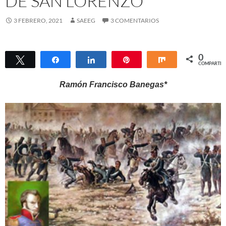
DE SAN LORENZO
3 FEBRERO, 2021
SAEEG
3 COMENTARIOS
0
Twittear
Compartir
Compartir
Pin
Compartir
COMPARTIR
Ramón Francisco Banegas*