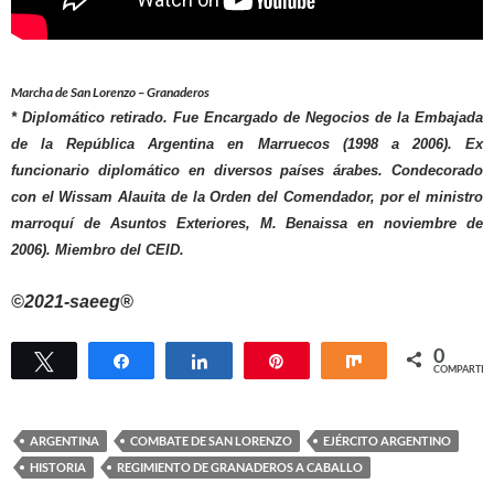
Marcha de San Lorenzo – Granaderos
*
Diplomático retirado. Fue Encargado de Negocios de la Embajada
de la República Argentina en Marruecos (1998 a 2006). Ex
funcionario diplomático en diversos países árabes. Condecorado
con el Wissam Alauita de la Orden del Comendador, por el ministro
marroquí de Asuntos Exteriores, M. Benaissa en noviembre de
2006). Miembro del CEID.
©2021-saeeg®
0
Twittear
Compartir
Compartir
Pin
Compartir
COMPARTIR
ARGENTINA
COMBATE DE SAN LORENZO
EJÉRCITO ARGENTINO
HISTORIA
REGIMIENTO DE GRANADEROS A CABALLO