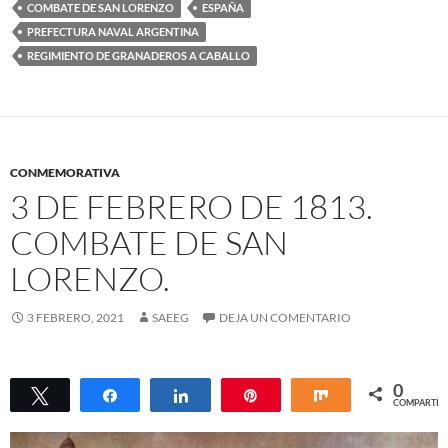
COMBATE DE SAN LORENZO
ESPAÑA
PREFECTURA NAVAL ARGENTINA
REGIMIENTO DE GRANADEROS A CABALLO
CONMEMORATIVA
3 DE FEBRERO DE 1813.
COMBATE DE SAN
LORENZO.
3 FEBRERO, 2021
SAEEG
DEJA UN COMENTARIO
0
Twittear
Compartir
Compartir
Pin
Compartir
COMPARTIR