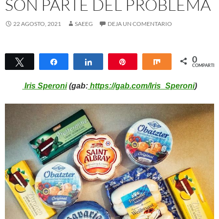
SON PARTE DEL PROBLEMA
22 AGOSTO, 2021
SAEEG
DEJA UN COMENTARIO
0
Twittear
Compartir
Compartir
Pin
Compartir
COMPARTIR
Iris Speroni
(gab:
https://gab.com/Iris_Speroni
)