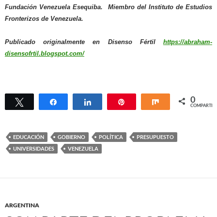
Fundación Venezuela Esequiba. Miembro del Instituto de Estudios
Fronterizos de Venezuela.
Publicado originalmente en Disenso Fértil
https://abraham-
disensofrtil.blogspot.com/
0
Twittear
Compartir
Compartir
Pin
Compartir
COMPARTIR
EDUCACIÓN
GOBIERNO
POLÍTICA
PRESUPUESTO
UNIVERSIDADES
VENEZUELA
ARGENTINA