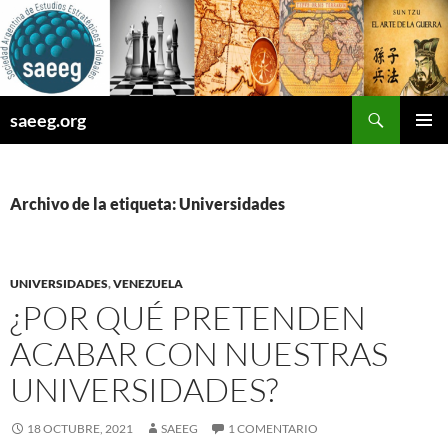
Saltar
al
contenido
Buscar
saeeg.org
MENÚ
PRINCI
Archivo de la etiqueta: Universidades
UNIVERSIDADES
,
VENEZUELA
¿POR QUÉ PRETENDEN
ACABAR CON NUESTRAS
UNIVERSIDADES?
18 OCTUBRE, 2021
SAEEG
1 COMENTARIO