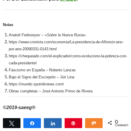
Notas
Anatoli Fedoseyev – «
Sobre la Nueva Rusia
«.
https://www.cronista.com/economia/La-presidencia-de-Alfonsin-ano-
por-ano-20090331-0143.html
https://chequeado.com/el-explicador/como-evoluciono-la-pobreza-con-
cada-presidente/
Fascismo en España – Roberto Lanzas
Bajo el Signo del Escorpión – Jüri Lina
https://mundo.sputniknews.com/
Obras completas – José Antonio Primo de Rivera
©2019-saeeg®
0
Twittear
Compartir
Compartir
Pin
Compartir
COMPARTIR