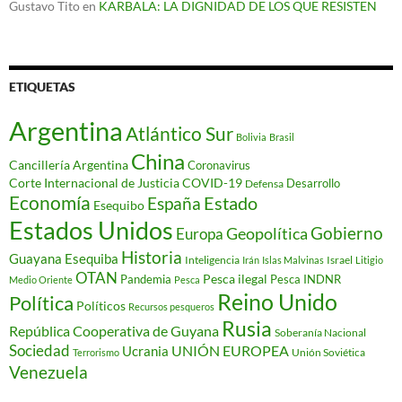
Gustavo Tito
en
KARBALA: LA DIGNIDAD DE LOS QUE RESISTEN
ETIQUETAS
Argentina
Atlántico Sur
Bolivia
Brasil
China
Cancillería Argentina
Coronavirus
Corte Internacional de Justicia
COVID-19
Desarrollo
Defensa
Economía
Estado
España
Esequibo
Estados Unidos
Gobierno
Geopolítica
Europa
Historia
Guayana Esequiba
Inteligencia
Israel
Irán
Islas Malvinas
Litigio
OTAN
Pesca ilegal
Pandemia
Pesca INDNR
Medio Oriente
Pesca
Reino Unido
Política
Políticos
Recursos pesqueros
Rusia
República Cooperativa de Guyana
Soberanía Nacional
Sociedad
Ucrania
UNIÓN EUROPEA
Unión Soviética
Terrorismo
Venezuela