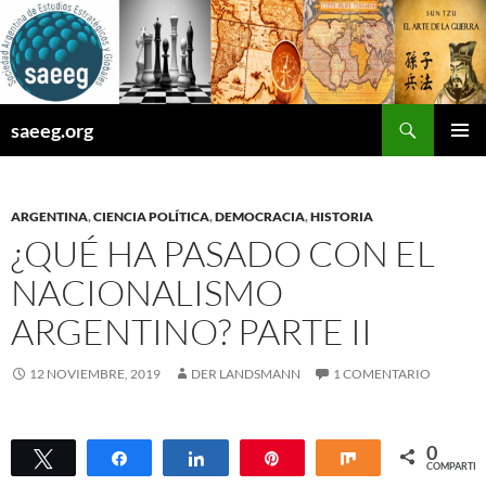
Saltar
al
contenido
Buscar
saeeg.org
MENÚ
PRINCI
ARGENTINA
,
CIENCIA POLÍTICA
,
DEMOCRACIA
,
HISTORIA
¿QUÉ HA PASADO CON EL
NACIONALISMO
ARGENTINO? PARTE II
12 NOVIEMBRE, 2019
DER LANDSMANN
1 COMENTARIO
0
Twittear
Compartir
Compartir
Pin
Compartir
COMPARTIR