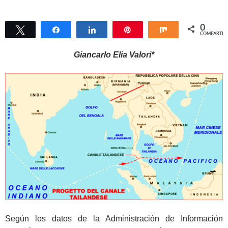
0
Twittear
Compartir
Compartir
Pin
Compartir
COMPARTIR
Giancarlo Elia Valori*
Según los datos de la Administración de Información