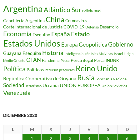
Argentina
Atlántico Sur
Bolivia
Brasil
China
Cancillería Argentina
Coronavirus
Corte Internacional de Justicia
COVID-19
Desarrollo
Defensa
Economía
Estado
España
Esequibo
Estados Unidos
Gobierno
Geopolítica
Europa
Historia
Guayana Esequiba
Inteligencia
Israel
Irán
Islas Malvinas
Litigio
OTAN
Pesca ilegal
Pandemia
Pesca INDNR
Medio Oriente
Pesca
Reino Unido
Política
Políticos
Recursos pesqueros
Rusia
República Cooperativa de Guyana
Soberanía Nacional
Sociedad
Ucrania
UNIÓN EUROPEA
Unión Soviética
Terrorismo
Venezuela
DICIEMBRE 2020
L
M
X
J
V
S
D
1
2
3
4
5
6