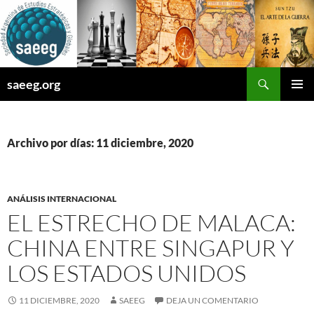
Saltar
al
contenido
Buscar
saeeg.org
MENÚ
PRINCI
Archivo por días: 11 diciembre, 2020
ANÁLISIS INTERNACIONAL
EL ESTRECHO DE MALACA:
CHINA ENTRE SINGAPUR Y
LOS ESTADOS UNIDOS
11 DICIEMBRE, 2020
SAEEG
DEJA UN COMENTARIO