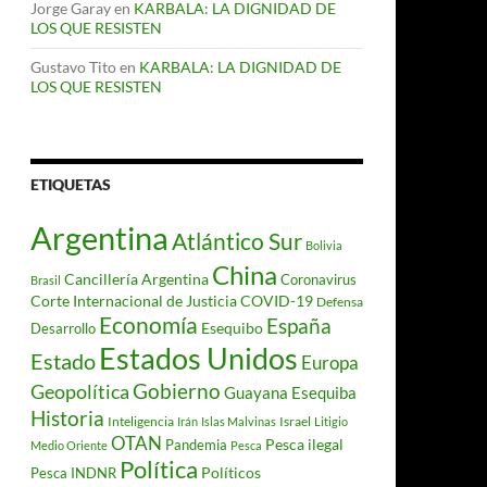
Jorge Garay
en
KARBALA: LA DIGNIDAD DE
LOS QUE RESISTEN
Gustavo Tito
en
KARBALA: LA DIGNIDAD DE
LOS QUE RESISTEN
ETIQUETAS
Argentina
Atlántico Sur
Bolivia
China
Cancillería Argentina
Coronavirus
Brasil
Corte Internacional de Justicia
COVID-19
Defensa
Economía
España
Desarrollo
Esequibo
Estados Unidos
Estado
Europa
Gobierno
Geopolítica
Guayana Esequiba
Historia
Inteligencia
Israel
Irán
Islas Malvinas
Litigio
OTAN
Pesca ilegal
Pandemia
Medio Oriente
Pesca
Política
Políticos
Pesca INDNR