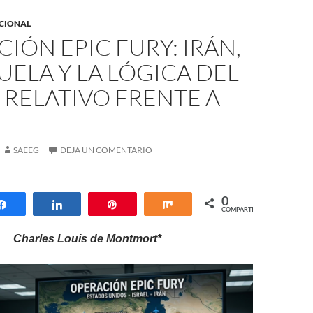
ACIONAL
IÓN EPIC FURY: IRÁN,
ELA Y LA LÓGICA DEL
RELATIVO FRENTE A
SAEEG
DEJA UN COMENTARIO
0
Compartir
Compartir
Pin
Compartir
COMPARTIR
Charles Louis de Montmort*