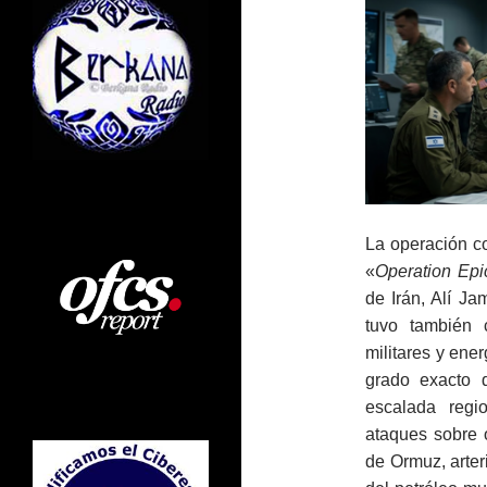
La operación c
«
Operation Epi
de Irán, Alí Ja
tuvo también 
militares y ener
grado exacto 
escalada regi
ataques sobre o
de Ormuz, arter