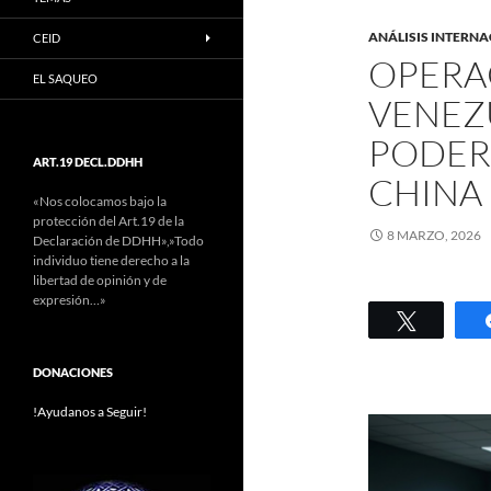
ANÁLISIS INTERN
CEID
OPERAC
EL SAQUEO
VENEZU
PODER 
ART.19 DECL.DDHH
CHINA
«Nos colocamos bajo la
protección del Art.19 de la
8 MARZO, 2026
Declaración de DDHH»,»Todo
individuo tiene derecho a la
libertad de opinión y de
expresión…»
Twittear
DONACIONES
!Ayudanos a Seguir!