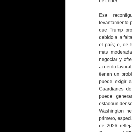
de ceder.
Esa reconfig
levantamiento p
que Trump pro
debido a la falt
el país; o, de
más moderada 
negociar y ofr
acuerdo favora
tienen un prob
puede exigir e
Guardianes de
puede generar
estadounidens
Washington nec
primero, especi
de 2026 refle