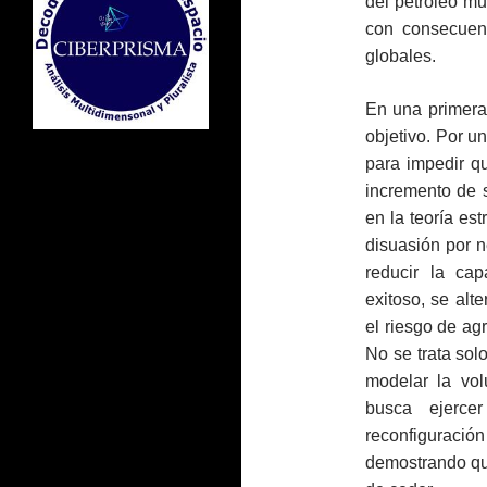
del petróleo mu
con consecuen
globales.
En una primera
objetivo. Por u
para impedir qu
incremento de s
en la teoría es
disuasión por n
reducir la ca
exitoso, se alt
el riesgo de ag
No se trata sol
modelar la vol
busca ejercer
reconfigurac
demostrando qu