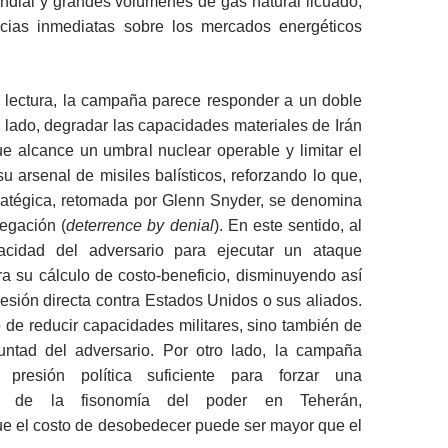
ndial y grandes volúmenes de gas natural licuado,
cias inmediatas sobre los mercados energéticos
 lectura, la campaña parece responder a un doble
n lado, degradar las capacidades materiales de Irán
e alcance un umbral nuclear operable y limitar el
u arsenal de misiles balísticos, reforzando lo que,
tratégica, retomada por Glenn Snyder, se denomina
egación (
deterrence by denial
). En este sentido, al
pacidad del adversario para ejecutar un ataque
era su cálculo de costo-beneficio, disminuyendo así
resión directa contra Estados Unidos o sus aliados.
o de reducir capacidades militares, sino también de
untad del adversario. Por otro lado, la campaña
 presión política suficiente para forzar una
ión de la fisonomía del poder en Teherán,
e el costo de desobedecer puede ser mayor que el