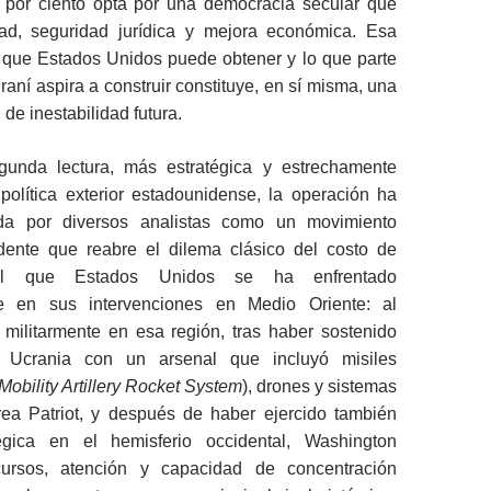
por ciento opta por una democracia secular que
rtad, seguridad jurídica y mejora económica. Esa
o que Estados Unidos puede obtener y lo que parte
raní aspira a construir constituye, en sí misma, una
 de inestabilidad futura.
unda lectura, más estratégica y estrechamente
política exterior estadounidense, la operación ha
tada por diversos analistas como un movimiento
dente que reabre el dilema clásico del costo de
 al que Estados Unidos se ha enfrentado
te en sus intervenciones en Medio Oriente: al
militarmente en esa región, tras haber sostenido
 Ucrania con un arsenal que incluyó misiles
Mobility Artillery Rocket System
), drones y sistemas
ea Patriot, y después de haber ejercido también
tégica en el hemisferio occidental, Washington
ecursos, atención y capacidad de concentración