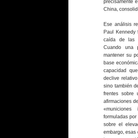
precisamente e
China, consolid
Ese análisis re
Paul Kennedy f
caída de las 
Cuando una p
mantener su po
base económica
capacidad que
declive relativ
sino también d
frentes sobre 
afirmaciones d
«municiones 
formuladas por 
sobre el elev
embargo, esas d