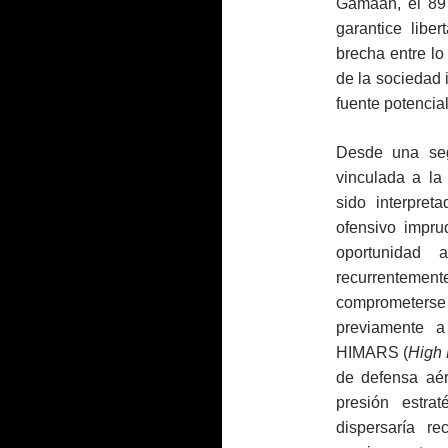
Gamaan, el 89 
garantice libe
brecha entre l
de la sociedad i
fuente potencial
Desde una seg
vinculada a la 
sido interpre
ofensivo impru
oportunidad
recurrentemen
comprometerse 
previamente a
HIMARS (
High 
de defensa aér
presión estra
dispersaría r