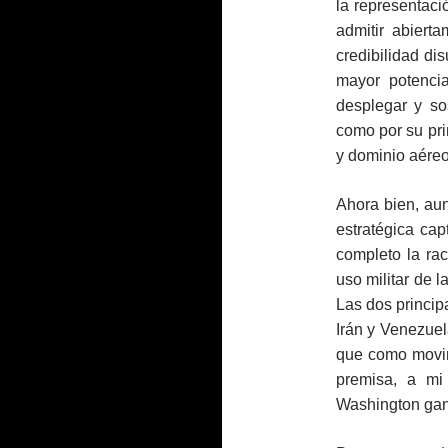
la representac
admitir abiert
credibilidad di
mayor potencia
desplegar y so
como por su pri
y dominio aéreo
Ahora bien, aun
estratégica ca
completo la rac
uso militar de l
Las dos princi
Irán y Venezue
que como movim
premisa, a mi 
Washington gan