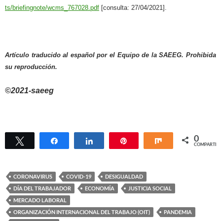
ts/briefingnote/wcms_767028.pdf
[consulta: 27/04/2021].
Artículo traducido al español por el Equipo de la SAEEG. Prohibida
su reproducción.
©2021-saeeg
0
Twittear
Compartir
Compartir
Pin
Compartir
COMPARTIR
CORONAVIRUS
COVID-19
DESIGUALDAD
DÍA DEL TRABAJADOR
ECONOMÍA
JUSTICIA SOCIAL
MERCADO LABORAL
ORGANIZACIÓN INTERNACIONAL DEL TRABAJO (OIT)
PANDEMIA