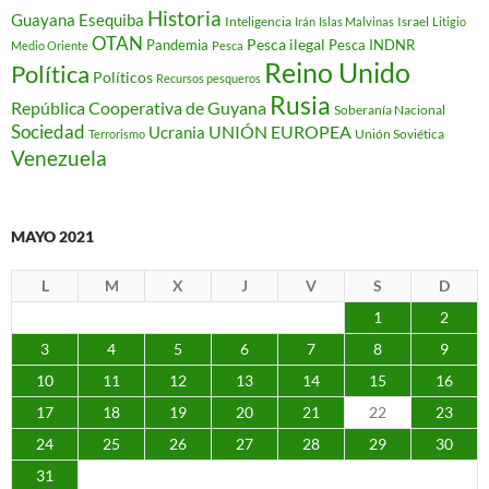
Historia
Guayana Esequiba
Inteligencia
Israel
Irán
Islas Malvinas
Litigio
OTAN
Pesca ilegal
Pandemia
Pesca INDNR
Medio Oriente
Pesca
Reino Unido
Política
Políticos
Recursos pesqueros
Rusia
República Cooperativa de Guyana
Soberanía Nacional
Sociedad
Ucrania
UNIÓN EUROPEA
Unión Soviética
Terrorismo
Venezuela
MAYO 2021
L
M
X
J
V
S
D
1
2
3
4
5
6
7
8
9
10
11
12
13
14
15
16
17
18
19
20
21
22
23
24
25
26
27
28
29
30
31