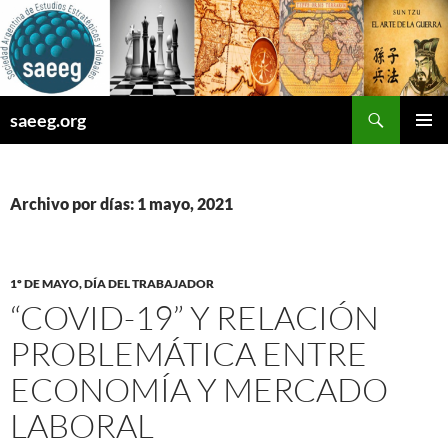
Saltar
al
contenido
Buscar
saeeg.org
MENÚ
PRINCI
Archivo por días: 1 mayo, 2021
1º DE MAYO, DÍA DEL TRABAJADOR
“COVID-19” Y RELACIÓN
PROBLEMÁTICA ENTRE
ECONOMÍA Y MERCADO
LABORAL