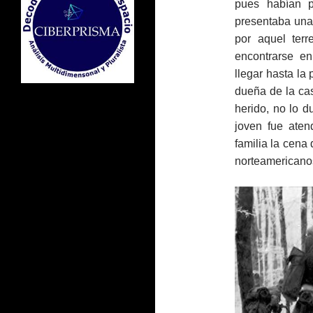
pues habían p
presentaba una
por aquel ter
encontrarse e
llegar hasta la
dueña de la ca
herido, no lo 
joven fue aten
familia la cena
norteamericanos