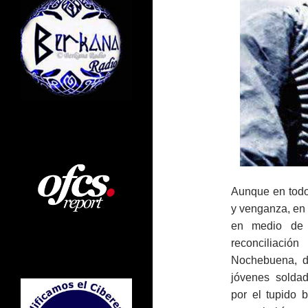
Aunque en todo
y venganza, en 
en medio de l
reconciliació
Nochebuena, du
jóvenes solda
por el tupido 