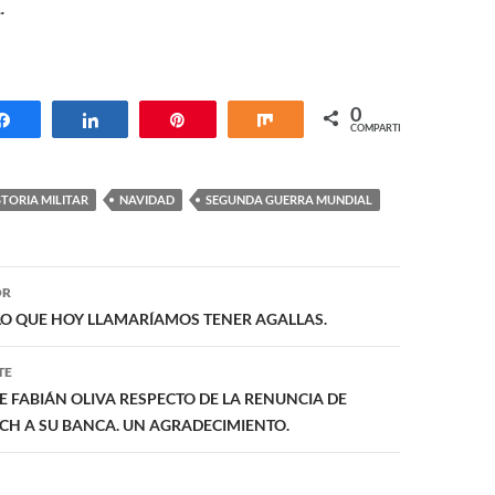
.
0
Compartir
Compartir
Pin
Compartir
COMPARTIR
STORIA MILITAR
NAVIDAD
SEGUNDA GUERRA MUNDIAL
ón
OR
LO QUE HOY LLAMARÍAMOS TENER AGALLAS.
TE
E FABIÁN OLIVA RESPECTO DE LA RENUNCIA DE
CH A SU BANCA. UN AGRADECIMIENTO.