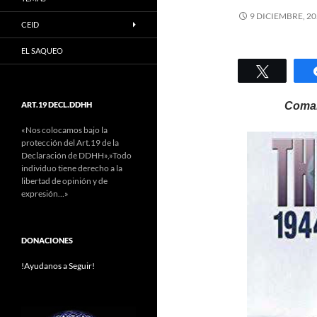
9 DICIEMBRE, 2
CEID
EL SAQUEO
Twittear
ART.19 DECL.DDHH
Coman
«Nos colocamos bajo la
protección del Art.19 de la
Declaración de DDHH»,»Todo
individuo tiene derecho a la
libertad de opinión y de
expresión…»
DONACIONES
!Ayudanos a Seguir!