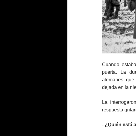
Cuando estaba
puerta. La du
alemanes que,
dejada en la ni
La interrogar
respuesta gritar
‑
¿Quién está a