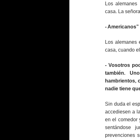
Los alemanes l
casa. La señora
‑
Americanos”
Los alemanes e
casa, cuando el
‑
Vosotros pod
también. Uno
hambrientos, 
nadie tiene qu
Sin duda el es
accediesen a la
en el comedor 
sentándose j
prevenciones s