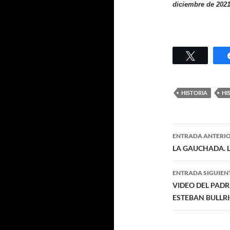
diciembre de 2021
Twittear
HISTORIA
HI
Navegaci
ENTRADA ANTERI
de
LA GAUCHADA. 
entradas
ENTRADA SIGUIEN
VIDEO DEL PADR
ESTEBAN BULLRI