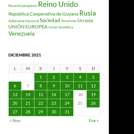
Reino Unido
Recursos pesqueros
Rusia
República Cooperativa de Guyana
Sociedad
Ucrania
Soberanía Nacional
Terrorismo
UNIÓN EUROPEA
Unión Soviética
Venezuela
DICIEMBRE 2021
L
M
X
J
V
S
D
1
2
3
4
5
6
7
8
9
10
11
12
13
14
15
16
17
18
19
20
21
22
23
24
25
26
27
28
29
30
31
« Nov
Ene »