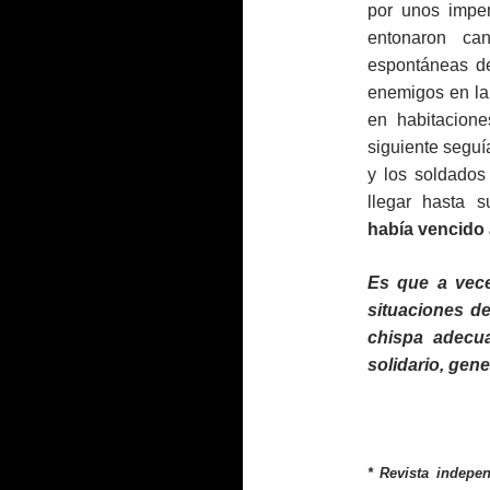
por unos impe
entonaron ca
espontáneas de
enemigos en la
en habitacione
siguiente seguí
y los soldados
llegar hasta 
había vencido 
Es que a vece
situaciones d
chispa adecu
solidario, gen
*
Revista indepe