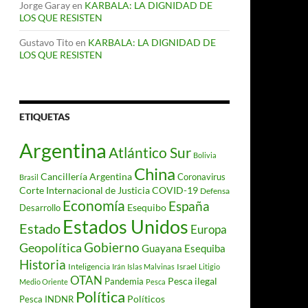
Jorge Garay
en
KARBALA: LA DIGNIDAD DE
LOS QUE RESISTEN
Gustavo Tito
en
KARBALA: LA DIGNIDAD DE
LOS QUE RESISTEN
ETIQUETAS
Argentina
Atlántico Sur
Bolivia
China
Cancillería Argentina
Coronavirus
Brasil
Corte Internacional de Justicia
COVID-19
Defensa
Economía
España
Desarrollo
Esequibo
Estados Unidos
Estado
Europa
Gobierno
Geopolítica
Guayana Esequiba
Historia
Inteligencia
Israel
Irán
Islas Malvinas
Litigio
OTAN
Pesca ilegal
Pandemia
Medio Oriente
Pesca
Política
Políticos
Pesca INDNR