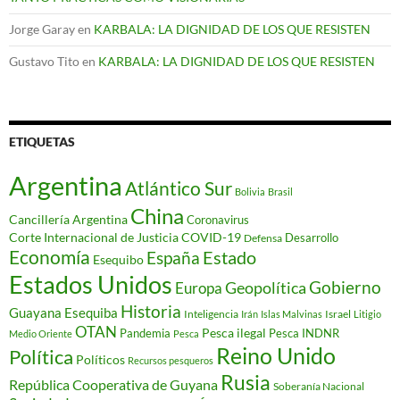
Jorge Garay
en
KARBALA: LA DIGNIDAD DE LOS QUE RESISTEN
Gustavo Tito
en
KARBALA: LA DIGNIDAD DE LOS QUE RESISTEN
ETIQUETAS
Argentina
Atlántico Sur
Bolivia
Brasil
China
Cancillería Argentina
Coronavirus
Corte Internacional de Justicia
COVID-19
Desarrollo
Defensa
Economía
Estado
España
Esequibo
Estados Unidos
Gobierno
Geopolítica
Europa
Historia
Guayana Esequiba
Inteligencia
Israel
Irán
Islas Malvinas
Litigio
OTAN
Pesca ilegal
Pandemia
Pesca INDNR
Medio Oriente
Pesca
Reino Unido
Política
Políticos
Recursos pesqueros
Rusia
República Cooperativa de Guyana
Soberanía Nacional