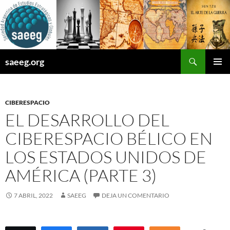
Saltar
al
contenido
Buscar
saeeg.org
MENÚ
PRINCI
CIBERESPACIO
EL DESARROLLO DEL
CIBERESPACIO BÉLICO EN
LOS ESTADOS UNIDOS DE
AMÉRICA (PARTE 3)
7 ABRIL, 2022
SAEEG
DEJA UN COMENTARIO