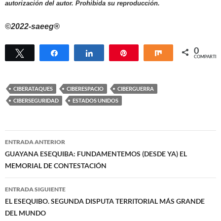
autorización del autor. Prohibida su reproducción.
©2022-saeeg®
0
Twittear
Compartir
Compartir
Pin
Compartir
COMPARTIR
CIBERATAQUES
CIBERESPACIO
CIBERGUERRA
CIBERSEGURIDAD
ESTADOS UNIDOS
Navegación
ENTRADA ANTERIOR
de
GUAYANA ESEQUIBA: FUNDAMENTEMOS (DESDE YA) EL
MEMORIAL DE CONTESTACIÓN
entradas
ENTRADA SIGUIENTE
EL ESEQUIBO. SEGUNDA DISPUTA TERRITORIAL MÁS GRANDE
DEL MUNDO