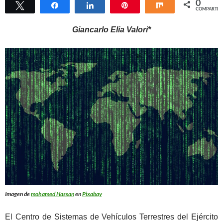
0
Twittear
Compartir
Compartir
Pin
Compartir
COMPARTIR
Giancarlo Elia Valori*
Imagen de
mohamed Hassan
en
Pixabay
El Centro de Sistemas de Vehículos Terrestres del Ejército