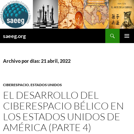
Saltar
al
contenido
Buscar
saeeg.org
MENÚ
PRINCI
Archivo por días: 21 abril, 2022
CIBERESPACIO
,
ESTADOS UNIDOS
EL DESARROLLO DEL
CIBERESPACIO BÉLICO EN
LOS ESTADOS UNIDOS DE
AMÉRICA (PARTE 4)