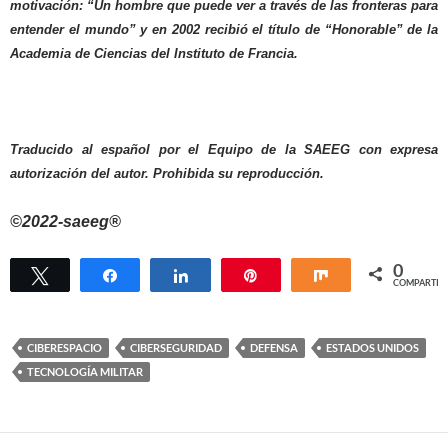
motivación: “Un hombre que puede ver a través de las fronteras para
entender el mundo” y en 2002 recibió el título de “Honorable” de la
Academia de Ciencias del Instituto de Francia.
Traducido al español por el Equipo de la SAEEG con expresa
autorización del autor. Prohibida su reproducción.
©2022-saeeg®
0
Twittear
Compartir
Compartir
Pin
Compartir
COMPARTIR
CIBERESPACIO
CIBERSEGURIDAD
DEFENSA
ESTADOS UNIDOS
TECNOLOGÍA MILITAR