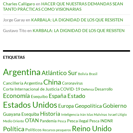
Charles Calligaro
en
HACER QUE NUESTRAS DEMANDAS SEAN
TANTO PRÁCTICAS COMO VISIONARIAS
Jorge Garay
en
KARBALA: LA DIGNIDAD DE LOS QUE RESISTEN
Gustavo Tito
en
KARBALA: LA DIGNIDAD DE LOS QUE RESISTEN
ETIQUETAS
Argentina
Atlántico Sur
Bolivia
Brasil
China
Cancillería Argentina
Coronavirus
Corte Internacional de Justicia
COVID-19
Desarrollo
Defensa
Economía
Estado
España
Esequibo
Estados Unidos
Gobierno
Geopolítica
Europa
Historia
Guayana Esequiba
Inteligencia
Israel
Irán
Islas Malvinas
Litigio
OTAN
Pesca ilegal
Pandemia
Pesca INDNR
Medio Oriente
Pesca
Reino Unido
Política
Políticos
Recursos pesqueros