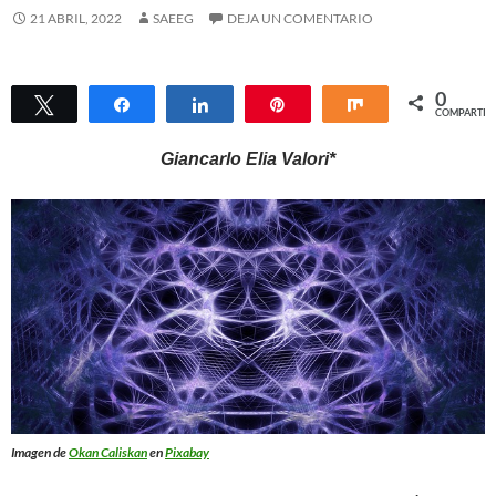
21 ABRIL, 2022
SAEEG
DEJA UN COMENTARIO
0
Twittear
Compartir
Compartir
Pin
Compartir
COMPARTIR
Giancarlo Elia Valori*
Imagen de
Okan Caliskan
en
Pixabay