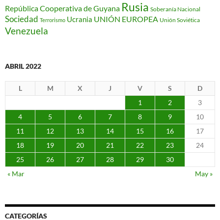
Rusia
República Cooperativa de Guyana
Soberanía Nacional
Sociedad
Ucrania
UNIÓN EUROPEA
Unión Soviética
Terrorismo
Venezuela
ABRIL 2022
L
M
X
J
V
S
D
1
2
3
4
5
6
7
8
9
10
11
12
13
14
15
16
17
18
19
20
21
22
23
24
25
26
27
28
29
30
« Mar
May »
CATEGORÍAS