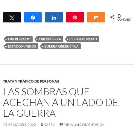
0
Twittear
Compartir
Compartir
Pin
Compartir
COMPARTIR
CIBERESPACIO
CIBERGUERRA
CIBERSEGURIDAD
ESTADOS UNIDOS
GUERRA CIBERNÉTICA
TRATA Y TRÁFICO DE PERSONAS
LAS SOMBRAS QUE
ACECHAN A UN LADO DE
LA GUERRA
29 MARZO, 2022
SAEEG
DEJA UN COMENTARIO