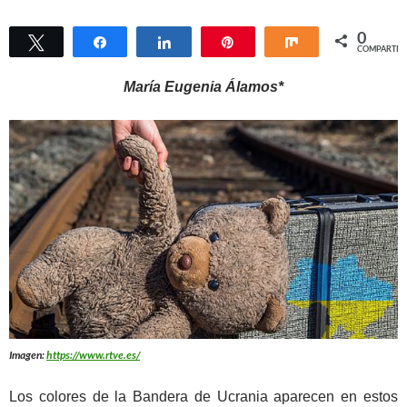
0
Twittear
Compartir
Compartir
Pin
Compartir
COMPARTIR
María Eugenia Álamos*
Imagen:
https://www.rtve.es/
Los colores de la Bandera de Ucrania aparecen en estos