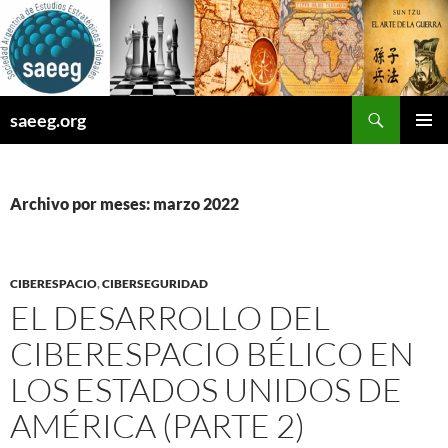
Saltar
al
contenido
Buscar
saeeg.org
MENÚ
PRINCI
Archivo por meses: marzo 2022
CIBERESPACIO
,
CIBERSEGURIDAD
EL DESARROLLO DEL
CIBERESPACIO BÉLICO EN
LOS ESTADOS UNIDOS DE
AMÉRICA (PARTE 2)