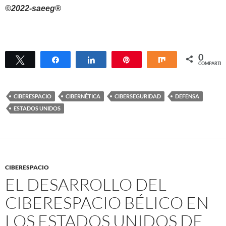
©2022-saeeg®
0
Twittear
Compartir
Compartir
Pin
Compartir
COMPARTIR
CIBERESPACIO
CIBERNÉTICA
CIBERSEGURIDAD
DEFENSA
ESTADOS UNIDOS
CIBERESPACIO
EL DESARROLLO DEL
CIBERESPACIO BÉLICO EN
LOS ESTADOS UNIDOS DE