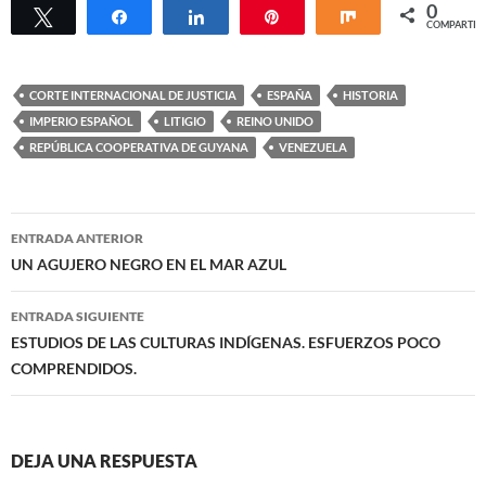
0
Twittear
Compartir
Compartir
Pin
Compartir
COMPARTIR
CORTE INTERNACIONAL DE JUSTICIA
ESPAÑA
HISTORIA
IMPERIO ESPAÑOL
LITIGIO
REINO UNIDO
REPÚBLICA COOPERATIVA DE GUYANA
VENEZUELA
Navegación
ENTRADA ANTERIOR
de
UN AGUJERO NEGRO EN EL MAR AZUL
entradas
ENTRADA SIGUIENTE
ESTUDIOS DE LAS CULTURAS INDÍGENAS. ESFUERZOS POCO
COMPRENDIDOS.
DEJA UNA RESPUESTA