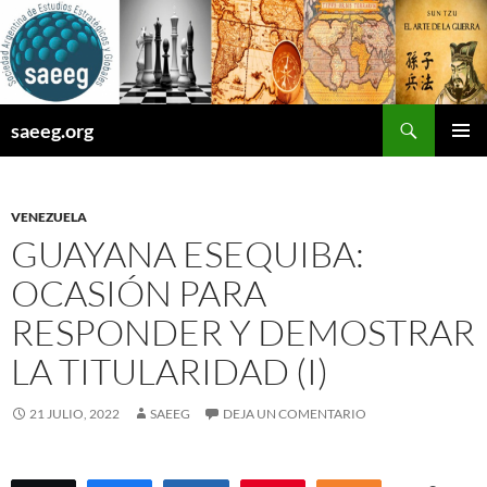
Saltar
al
contenido
Buscar
saeeg.org
MENÚ
PRINCI
VENEZUELA
GUAYANA ESEQUIBA:
OCASIÓN PARA
RESPONDER Y DEMOSTRAR
LA TITULARIDAD (I)
21 JULIO, 2022
SAEEG
DEJA UN COMENTARIO