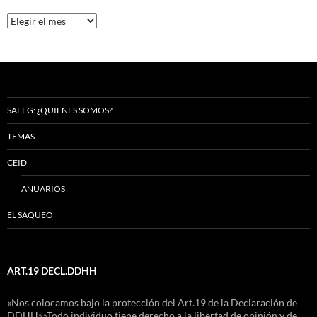
Archivos
SAEEG: ¿QUIENES SOMOS?
TEMAS
CEID
ANUARIOS
EL SAQUEO
ART.19 DECL.DDHH
«Nos colocamos bajo la protección del Art.19 de la Declaración de
DDHH»,»Todo individuo tiene derecho a la libertad de opinión y de