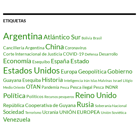
ETIQUETAS
Argentina
Atlántico Sur
Bolivia
Brasil
China
Cancillería Argentina
Coronavirus
Corte Internacional de Justicia
COVID-19
Desarrollo
Defensa
Economía
Estado
España
Esequibo
Estados Unidos
Gobierno
Geopolítica
Europa
Historia
Guayana Esequiba
Inteligencia
Israel
Irán
Islas Malvinas
Litigio
OTAN
Pesca ilegal
Pandemia
Pesca INDNR
Medio Oriente
Pesca
Reino Unido
Política
Políticos
Recursos pesqueros
Rusia
República Cooperativa de Guyana
Soberanía Nacional
Sociedad
Ucrania
UNIÓN EUROPEA
Unión Soviética
Terrorismo
Venezuela