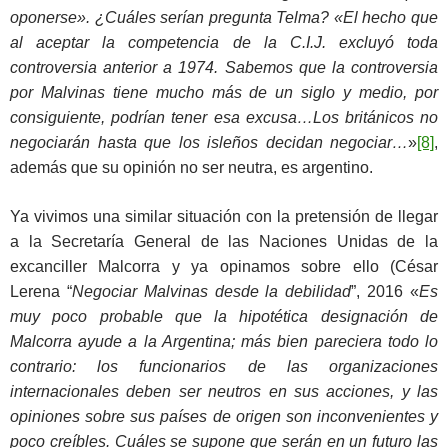
oponerse». ¿Cuáles serían pregunta Telma? «El hecho que
al aceptar la competencia de la C.I.J. excluyó toda
controversia anterior a 1974. Sabemos que la controversia
por Malvinas tiene mucho más de un siglo y medio, por
consiguiente, podrían tener esa excusa…Los británicos no
negociarán hasta que los isleños decidan negociar…
»
[8]
,
además que su opinión no ser neutra, es argentino.
Ya vivimos una similar situación con la pretensión de llegar
a la Secretaría General de las Naciones Unidas de la
excanciller Malcorra y ya opinamos sobre ello (César
Lerena “
Negociar Malvinas desde la debilidad
”, 2016 «
Es
muy poco probable que la hipotética designación de
Malcorra ayude a la Argentina; más bien pareciera todo lo
contrario: los funcionarios de las organizaciones
internacionales deben ser neutros en su
s acciones, y las
opiniones sobre sus países de origen son inconvenientes y
poco creíbles. Cuáles se supone que serán en un futuro las