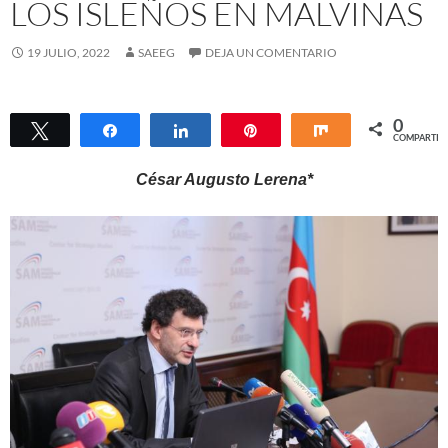
LOS ISLEÑOS EN MALVINAS
19 JULIO, 2022
SAEEG
DEJA UN COMENTARIO
0
Twittear
Compartir
Compartir
Pin
Compartir
COMPARTIR
César Augusto Lerena*