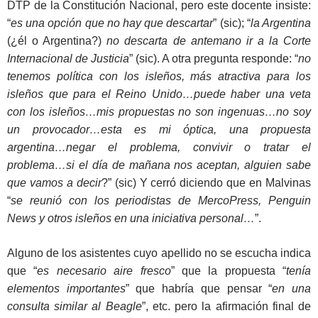
DTP de la Constitución Nacional, pero este docente insiste:
“
es una opción que no hay que descartar
” (sic); “
la Argentina
(¿él o Argentina?)
no descarta de antemano ir a la Corte
Internacional de Justicia
” (sic). A otra pregunta responde: “
no
tenemos política con los isleños, más atractiva para los
isleños que para el Reino Unido…puede haber una veta
con los isleños…mis propuestas no son ingenuas…no soy
un provocador…esta es mi óptica, una propuesta
argentina…negar el problema, convivir o tratar el
problema…si el día de mañana nos aceptan, alguien sabe
que vamos a decir
?” (sic) Y cerró diciendo que en Malvinas
“
se reunió con los periodistas de MercoPress, Penguin
News y otros isleños en una iniciativa personal…
”.
Alguno de los asistentes cuyo apellido no se escucha indica
que “
es necesario aire fresco
” que la propuesta “
tenía
elementos importantes
” que habría que pensar “
en una
consulta similar al Beagle
”, etc. pero la afirmación final de