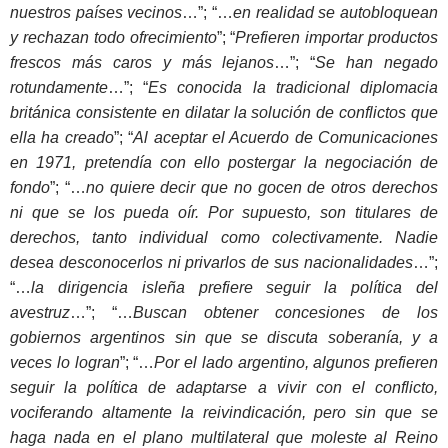
nuestros países vecinos
…”; “…
en realidad se autobloquean
y rechazan todo ofrecimiento
”; “
Prefieren importar productos
frescos más caros y más lejanos
…”; “
Se han negado
rotundamente
…”; “
Es conocida la tradicional diplomacia
británica consistente en dilatar la solución de conflictos que
ella ha creado
”; “
Al aceptar el Acuerdo de Comunicaciones
en 1971, pretendía con ello postergar la negociación de
fondo
”; “…
no quiere decir que no gocen de otros derechos
ni que se los pueda oír. Por supuesto, son titulares de
derechos, tanto individual como colectivamente. Nadie
desea desconocerlos ni privarlos de sus nacionalidades
…”;
“…
la dirigencia isleña prefiere seguir la política del
avestruz
…”; “…
Buscan obtener concesiones de los
gobiernos argentinos sin que se discuta soberanía, y a
veces lo logran
”; “…
Por el lado argentino, algunos prefieren
seguir la política de adaptarse a vivir con el conflicto,
vociferando altamente la reivindicación, pero sin que se
haga nada en el plano multilateral que moleste al Reino