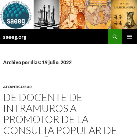
Saltar
al
contenido
Buscar
saeeg.org
MENÚ
PRINCI
Archivo por días: 19 julio, 2022
ATLÁNTICO SUR
DE DOCENTE DE
INTRAMUROS A
PROMOTOR DE LA
CONSULTA POPULAR DE