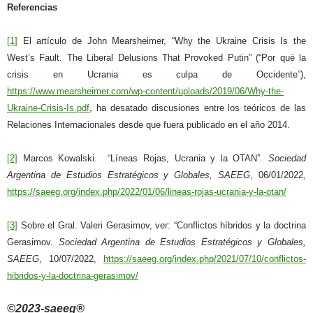
Referencias
[1]
El artículo de John Mearsheimer, “Why the Ukraine Crisis Is the
West’s Fault. The Liberal Delusions That Provoked Putin” (“Por qué la
crisis en Ucrania es culpa de Occidente”),
https://www.mearsheimer.com/wp-content/uploads/2019/06/Why-the-
Ukraine-Crisis-Is.pdf
, ha desatado discusiones entre los teóricos de las
Relaciones Internacionales desde que fuera publicado en el año 2014.
[2]
Marcos Kowalski. “Líneas Rojas, Ucrania y la OTAN”.
Sociedad
Argentina de Estudios Estratégicos y Globales, SAEEG
, 06/01/2022,
https://saeeg.org/index.php/2022/01/06/lineas-rojas-ucrania-y-la-otan/
[3]
Sobre el Gral. Valeri Gerasimov, ver: “Conflictos híbridos y la doctrina
Gerasimov.
Sociedad Argentina de Estudios Estratégicos y Globales,
SAEEG
, 10/07/2022,
https://saeeg.org/index.php/2021/07/10/conflictos-
hibridos-y-la-doctrina-gerasimov/
©2023-saeeg®