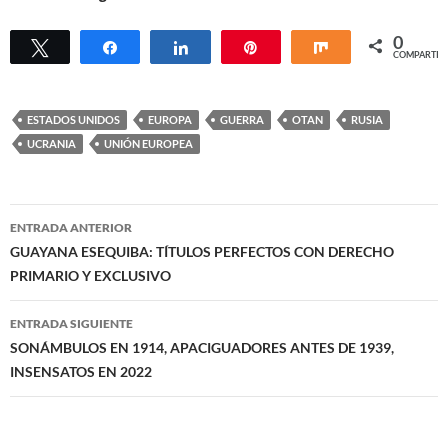
0
Twittear
Compartir
Compartir
Pin
Compartir
COMPARTIR
ESTADOS UNIDOS
EUROPA
GUERRA
OTAN
RUSIA
UCRANIA
UNIÓN EUROPEA
Navegación
ENTRADA ANTERIOR
de
GUAYANA ESEQUIBA: TÍTULOS PERFECTOS CON DERECHO
PRIMARIO Y EXCLUSIVO
entradas
ENTRADA SIGUIENTE
SONÁMBULOS EN 1914, APACIGUADORES ANTES DE 1939,
INSENSATOS EN 2022