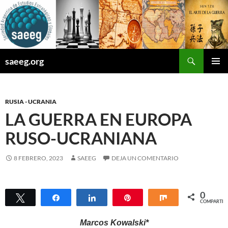
Saltar
al
contenido
Buscar
saeeg.org
MENÚ
PRINCI
RUSIA - UCRANIA
LA GUERRA EN EUROPA
RUSO-UCRANIANA
8 FEBRERO, 2023
SAEEG
DEJA UN COMENTARIO
0
Twittear
Compartir
Compartir
Pin
Compartir
COMPARTIR
Marcos Kowalski*