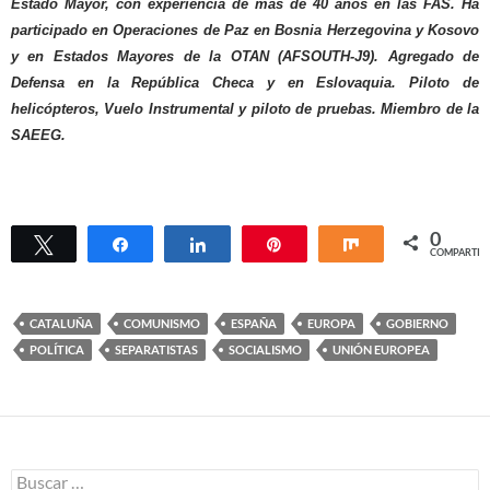
Estado Mayor, con experiencia de más de 40 años en las FAS. Ha
participado en Operaciones de Paz en Bosnia Herzegovina y Kosovo
y en Estados Mayores de la OTAN (AFSOUTH-J9).
Agregado de
Defensa en la República Checa y en Eslovaquia. Piloto de
helicópteros, Vuelo Instrumental y piloto de pruebas. Miembro de la
SAEEG.
0
Twittear
Compartir
Compartir
Pin
Compartir
COMPARTIR
CATALUÑA
COMUNISMO
ESPAÑA
EUROPA
GOBIERNO
POLÍTICA
SEPARATISTAS
SOCIALISMO
UNIÓN EUROPEA
Buscar: