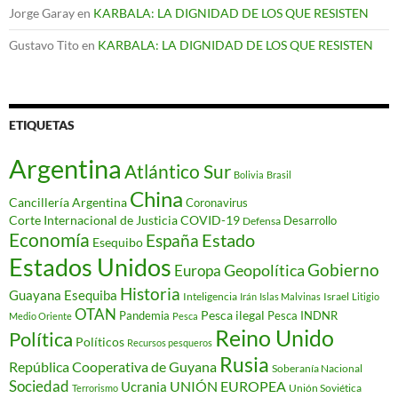
Jorge Garay
en
KARBALA: LA DIGNIDAD DE LOS QUE RESISTEN
Gustavo Tito
en
KARBALA: LA DIGNIDAD DE LOS QUE RESISTEN
ETIQUETAS
Argentina
Atlántico Sur
Bolivia
Brasil
China
Cancillería Argentina
Coronavirus
Corte Internacional de Justicia
COVID-19
Desarrollo
Defensa
Economía
Estado
España
Esequibo
Estados Unidos
Gobierno
Geopolítica
Europa
Historia
Guayana Esequiba
Inteligencia
Israel
Irán
Islas Malvinas
Litigio
OTAN
Pesca ilegal
Pandemia
Pesca INDNR
Medio Oriente
Pesca
Reino Unido
Política
Políticos
Recursos pesqueros
Rusia
República Cooperativa de Guyana
Soberanía Nacional
Sociedad
Ucrania
UNIÓN EUROPEA
Unión Soviética
Terrorismo