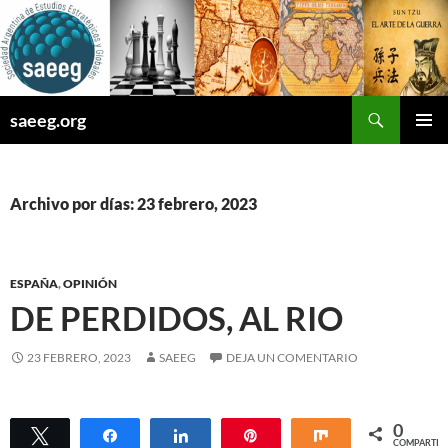
Saltar
al
contenido
Buscar
saeeg.org
MENÚ
PRINCI
Archivo por días: 23 febrero, 2023
ESPAÑA
,
OPINIÓN
DE PERDIDOS, AL RIO
23 FEBRERO, 2023
SAEEG
DEJA UN COMENTARIO
0
Twittear
Compartir
Compartir
Pin
Compartir
COMPARTIR