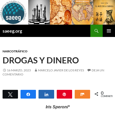
Saltar
al
contenido
Buscar
saeeg.org
MENÚ
PRINCI
NARCOTRÁFICO
DROGAS Y DINERO
16 MARZO, 2023
MARCELO JAVIER DE LOS REYES
DEJA UN
COMENTARIO
0
Twittear
Compartir
Compartir
Pin
Compartir
COMPARTIR
Iris Speroni*