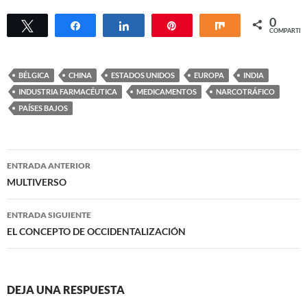
0
Twittear
Compartir
Compartir
Pin
Compartir
COMPARTIR
BÉLGICA
CHINA
ESTADOS UNIDOS
EUROPA
INDIA
INDUSTRIA FARMACÉUTICA
MEDICAMENTOS
NARCOTRÁFICO
PAÍSES BAJOS
Navegación
ENTRADA ANTERIOR
de
MULTIVERSO
entradas
ENTRADA SIGUIENTE
EL CONCEPTO DE OCCIDENTALIZACIÓN
DEJA UNA RESPUESTA