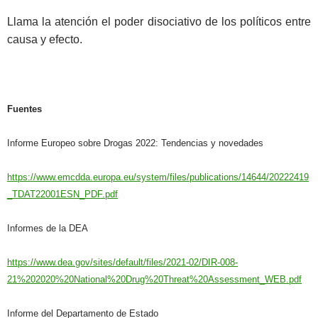
Llama la atención el poder disociativo de los políticos entre
causa y efecto.
Fuentes
Informe Europeo sobre Drogas 2022: Tendencias y novedades
https://www.emcdda.europa.eu/system/files/publications/14644/20222419
_TDAT22001ESN_PDF.pdf
Informes de la DEA
https://www.dea.gov/sites/default/files/2021-02/DIR-008-
21%202020%20National%20Drug%20Threat%20Assessment_WEB.pdf
Informe del Departamento de Estado