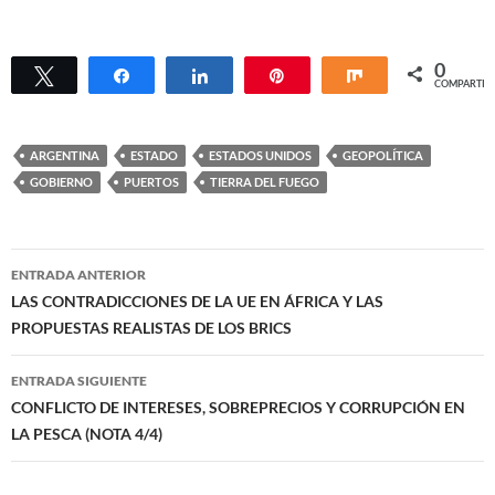
0
Twittear
Compartir
Compartir
Pin
Compartir
COMPARTIR
ARGENTINA
ESTADO
ESTADOS UNIDOS
GEOPOLÍTICA
GOBIERNO
PUERTOS
TIERRA DEL FUEGO
Navegación
ENTRADA ANTERIOR
de
LAS CONTRADICCIONES DE LA UE EN ÁFRICA Y LAS
PROPUESTAS REALISTAS DE LOS BRICS
entradas
ENTRADA SIGUIENTE
CONFLICTO DE INTERESES, SOBREPRECIOS Y CORRUPCIÓN EN
LA PESCA (NOTA 4/4)