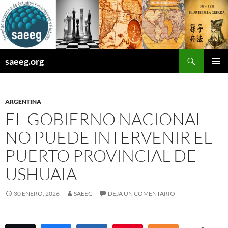
Saltar
al
contenido
Buscar
saeeg.org
MENÚ
PRINCI
ARGENTINA
EL GOBIERNO NACIONAL
NO PUEDE INTERVENIR EL
PUERTO PROVINCIAL DE
USHUAIA
30 ENERO, 2026
SAEEG
DEJA UN COMENTARIO