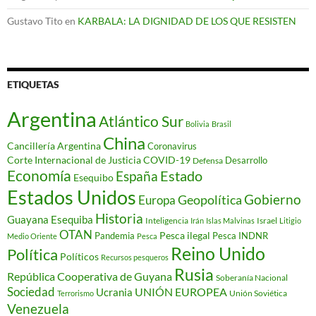
Gustavo Tito
en
KARBALA: LA DIGNIDAD DE LOS QUE RESISTEN
ETIQUETAS
Argentina
Atlántico Sur
Bolivia
Brasil
China
Cancillería Argentina
Coronavirus
Corte Internacional de Justicia
COVID-19
Desarrollo
Defensa
Economía
Estado
España
Esequibo
Estados Unidos
Gobierno
Geopolítica
Europa
Historia
Guayana Esequiba
Inteligencia
Israel
Irán
Islas Malvinas
Litigio
OTAN
Pesca ilegal
Pandemia
Pesca INDNR
Medio Oriente
Pesca
Reino Unido
Política
Políticos
Recursos pesqueros
Rusia
República Cooperativa de Guyana
Soberanía Nacional
Sociedad
Ucrania
UNIÓN EUROPEA
Unión Soviética
Terrorismo
Venezuela