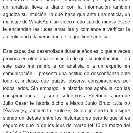
un analista lleva a diario con la información también
agudiza su intuición, lo que hace que ante una noticia, un
mensaje de WhatsApp, un video u otro tipo de mensajes, se
le enciendan las luces amarillas y comience a verificar la
autenticidad o la veracidad de lo que tiene ante sí.
Esta capacidad desarrollada durante años es lo que a veces
provoca en otros una sensación de que su interlocutor ―en
este caso me refiero a un analista o a un experto en
comunicación― presenta una actitud de desconfianza ante
todo e, incluso, que quizás observa conspiraciones por
todos lados. Sin embargo, la historia nos apabulla con las
conspiraciones … y si no, si leemos a Suetonio, ¿por qué
Julio César le habría dicho a Marco Junio Bruto
«Καὶ σὺ
τέκνον»
(«¿También tú, Bruto?»). Si lo dijo o no lo dijo sigue
siendo un debate entre los historiadores pero lo que sí es
seguro es que lo de los idus de marzo (el 15 de marzo del
año 44 a.C.) ocurrió y que fue una conspiración.