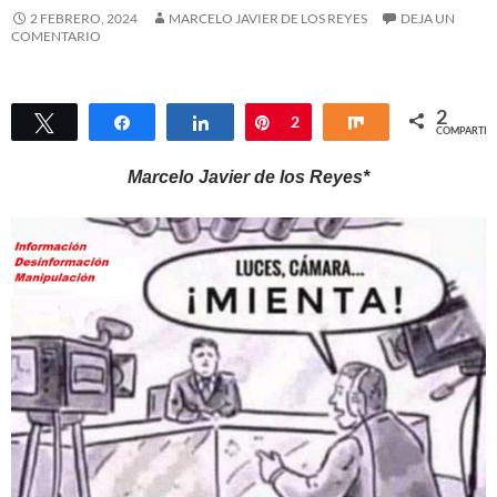
2 FEBRERO, 2024
MARCELO JAVIER DE LOS REYES
DEJA UN
COMENTARIO
2
Twittear
Compartir
Compartir
Pin
2
Compartir
COMPARTIR
Marcelo Javier de los Reyes*