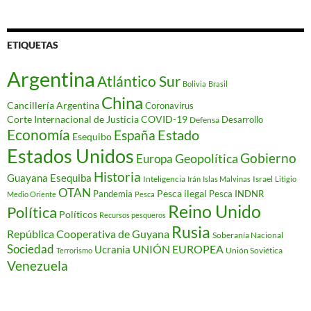
ETIQUETAS
Argentina
Atlántico Sur
Bolivia
Brasil
China
Cancillería Argentina
Coronavirus
Corte Internacional de Justicia
COVID-19
Desarrollo
Defensa
Economía
Estado
España
Esequibo
Estados Unidos
Gobierno
Geopolítica
Europa
Historia
Guayana Esequiba
Inteligencia
Israel
Irán
Islas Malvinas
Litigio
OTAN
Pesca ilegal
Pandemia
Pesca INDNR
Medio Oriente
Pesca
Reino Unido
Política
Políticos
Recursos pesqueros
Rusia
República Cooperativa de Guyana
Soberanía Nacional
Sociedad
Ucrania
UNIÓN EUROPEA
Unión Soviética
Terrorismo
Venezuela