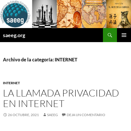
Saltar
al
contenido
Buscar
saeeg.org
MENÚ
PRINCI
Archivo de la categoría: INTERNET
INTERNET
LA LLAMADA PRIVACIDAD
EN INTERNET
26 OCTUBRE, 2021
SAEEG
DEJA UN COMENTARIO