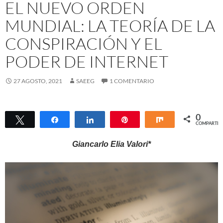
EL NUEVO ORDEN
MUNDIAL: LA TEORÍA DE LA
CONSPIRACIÓN Y EL
PODER DE INTERNET
27 AGOSTO, 2021
SAEEG
1 COMENTARIO
0
Twittear
Compartir
Compartir
Pin
Compartir
COMPARTIR
Giancarlo Elia Valori*