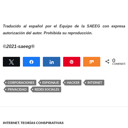
Traducido al español por el Equipo de la SAEEG con expresa
autorización del autor. Prohibida su reproducción.
©2021-saeeg®
0
Twittear
Compartir
Compartir
Pin
Compartir
COMPARTIR
CORPORACIONES
ESPIONAJE
HACKER
INTERNET
PRIVACIDAD
REDES SOCIALES
INTERNET
,
TEORÍAS CONSPIRATIVAS