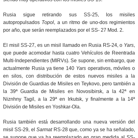
Rusia sigue retirando sus SS-25, los misiles
autopropulsados
Topol
, a un ritmo de uno-dos regimientos
por año, que serán reemplazados por el SS- 27 Mod. 2.
El misil SS-27, es un misil llamado en Rusia RS-24, o
Yars
,
que puede acomodar hasta cuatro Vehículos de Reentrada
Multi-Independientes (MIRVs). Se supone, sin embargo, que
actualmente Rusia ya tiene 140
Yars
operativos, móviles o
en silos, con distribución de estos nuevos misiles a la
División de Guardias de Misiles en Teykovo, pero también a
la 39ª Guardia de Misiles en Novosibirsk, a la 42ª en
Niznhny Tagil, a la 29ª en Irkutsk, y finalmente a la 14ª
División de Misiles en Yoshkar-Ola.
Rusia también está desarrollando una nueva versión del
misil SS-29, el
Sarmat
RS-28 que, como ya se ha señalado,
se supone que ya ha reemplazado en gran medida al SS-