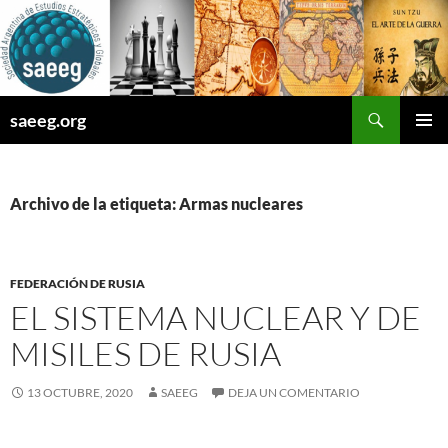
Saltar
al
contenido
Buscar
saeeg.org
MENÚ
PRINCI
Archivo de la etiqueta: Armas nucleares
FEDERACIÓN DE RUSIA
EL SISTEMA NUCLEAR Y DE
MISILES DE RUSIA
13 OCTUBRE, 2020
SAEEG
DEJA UN COMENTARIO