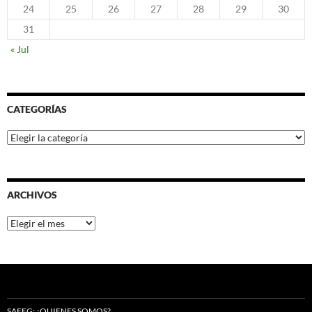
24
25
26
27
28
29
30
31
« Jul
CATEGORÍAS
Categorías
ARCHIVOS
Archivos
SAEEG: ¿QUIENES SOMOS?