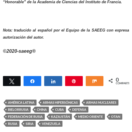
“Honorable” de la Academia de Ciencias del Instituto de Francia.
Nota: traducido al español por el Equipo de la SAEEG con expresa
autorización del autor.
©2020-saeeg®
0
Twittear
Compartir
Compartir
Pin
Compartir
COMPARTIR
AMÉRICA LATINA
ARMAS HIPERSÓNICAS
ARMAS NUCLEARES
BIELORRUSIA
CHINA
CUBA
DEFENSA
FEDERACIÓN DE RUSIA
KAZAJSTÁN
MEDIO ORIENTE
OTAN
RUSIA
SIRIA
VENEZUELA