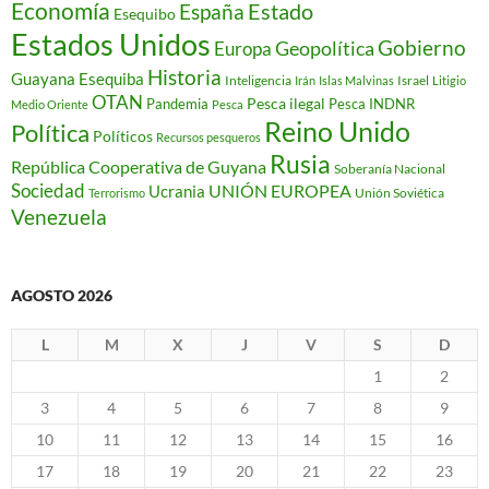
Economía
Estado
España
Esequibo
Estados Unidos
Gobierno
Geopolítica
Europa
Historia
Guayana Esequiba
Inteligencia
Israel
Irán
Islas Malvinas
Litigio
OTAN
Pesca ilegal
Pandemia
Pesca INDNR
Medio Oriente
Pesca
Reino Unido
Política
Políticos
Recursos pesqueros
Rusia
República Cooperativa de Guyana
Soberanía Nacional
Sociedad
Ucrania
UNIÓN EUROPEA
Unión Soviética
Terrorismo
Venezuela
AGOSTO 2026
L
M
X
J
V
S
D
1
2
3
4
5
6
7
8
9
10
11
12
13
14
15
16
17
18
19
20
21
22
23