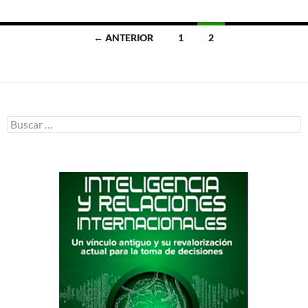
Ir
← ANTERIOR
1
2
a
las
entradas
Buscar: