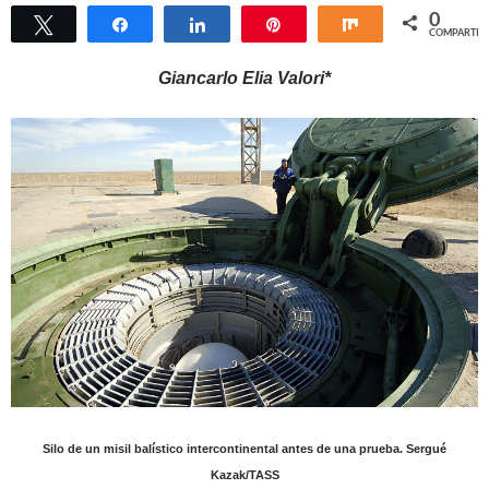
0
Twittear
Compartir
Compartir
Pin
Compartir
COMPARTIR
Giancarlo Elia Valori*
Silo de un misil balístico intercontinental antes de una prueba. Sergué
Kazak/TASS