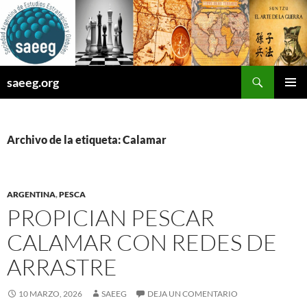
Saltar
al
contenido
Buscar
saeeg.org
MENÚ
PRINCI
Archivo de la etiqueta: Calamar
ARGENTINA
,
PESCA
PROPICIAN PESCAR
CALAMAR CON REDES DE
ARRASTRE
10 MARZO, 2026
SAEEG
DEJA UN COMENTARIO