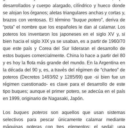
desarrollados y cuerpo alargado, cilíndrico y hueco donde
se alojan los órganos; aletas triangulares anchas y cortas y,
brazos con ventosas. El término “
buque potero
”, deriva de
“pota” el nombre que los españoles le dan al calamar. Los
poteros los inventaron los japoneses en el siglo XV y, si
bien hacia el siglo XIX ya se usaban, es a partir de 1960/70
que este país y Corea del Sur lideraran el desarrollo de
estos buques comercialmente. China lo hace a partir del 80
y es hoy la flota más grande del mundo. En la Argentina en
la década del 90 y, es, a través del régimen de “charteo” de
poteros (Decretos 1493/92 y 1285/99) que -si bien fue un
régimen cuestionado- es clave para el desarrollo de este
tipo buques; aunque el primer potero, se adecúa en el país
en 1999, originario de Nagasaki, Japón.
Los
buques poteros
son aquellos que usan sistemas
selectivos para pescar únicamente calamar mediante
máquinas poteras con tres elementos: el sedal; una