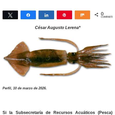
0
Twittear
Compartir
Compartir
Pin
Compartir
COMPARTIR
César Augusto Lerena*
Perfil, 10 de marzo de 2026.
Si la Subsecretaría de Recursos Acuáticos (Pesca)