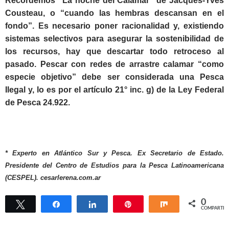
Recordemos “La noche del Calamar” de Jacques-Yves
Cousteau, o “cuando las hembras descansan en el
fondo”. Es necesario poner racionalidad y, existiendo
sistemas selectivos para asegurar la sostenibilidad de
los recursos, hay que descartar todo retroceso al
pasado. Pescar con redes de arrastre calamar “como
especie objetivo” debe ser considerada una Pesca
Ilegal y, lo es por el artículo 21° inc. g) de la Ley Federal
de Pesca 24.922.
* Experto en Atlántico Sur y Pesca. Ex Secretario de Estado.
Presidente del Centro de Estudios para la Pesca Latinoamericana
(CESPEL). cesarlerena.com.ar
0
Twittear
Compartir
Compartir
Pin
Compartir
COMPARTIR