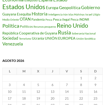
Esequibo
Estados Unidos
Gobierno
Geopolítica
Europa
Historia
Guayana Esequiba
Inteligencia
Israel
Irán
Islas Malvinas
Litigio
OTAN
Pesca ilegal
Pandemia
Pesca INDNR
Medio Oriente
Pesca
Reino Unido
Política
Políticos
Recursos pesqueros
Rusia
República Cooperativa de Guyana
Soberanía Nacional
Sociedad
Ucrania
UNIÓN EUROPEA
Unión Soviética
Terrorismo
Venezuela
AGOSTO 2026
L
M
X
J
V
S
D
1
2
3
4
5
6
7
8
9
10
11
12
13
14
15
16
17
18
19
20
21
22
23