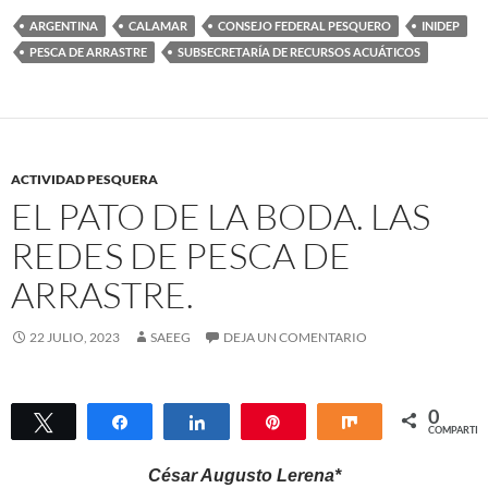
ARGENTINA
CALAMAR
CONSEJO FEDERAL PESQUERO
INIDEP
PESCA DE ARRASTRE
SUBSECRETARÍA DE RECURSOS ACUÁTICOS
ACTIVIDAD PESQUERA
EL PATO DE LA BODA. LAS
REDES DE PESCA DE
ARRASTRE.
22 JULIO, 2023
SAEEG
DEJA UN COMENTARIO
0
Twittear
Compartir
Compartir
Pin
Compartir
COMPARTIR
César Augusto Lerena*