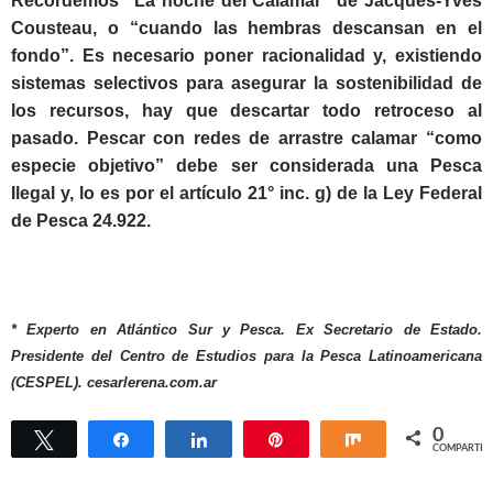
Recordemos “La noche del Calamar” de Jacques-Yves
Cousteau, o “cuando las hembras descansan en el
fondo”. Es necesario poner racionalidad y, existiendo
sistemas selectivos para asegurar la sostenibilidad de
los recursos, hay que descartar todo retroceso al
pasado. Pescar con redes de arrastre calamar “como
especie objetivo” debe ser considerada una Pesca
Ilegal y, lo es por el artículo 21° inc. g) de la Ley Federal
de Pesca 24.922.
* Experto en Atlántico Sur y Pesca. Ex Secretario de Estado.
Presidente del Centro de Estudios para la Pesca Latinoamericana
(CESPEL). cesarlerena.com.ar
0
Twittear
Compartir
Compartir
Pin
Compartir
COMPARTIR