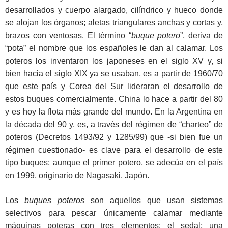
desarrollados y cuerpo alargado, cilíndrico y hueco donde
se alojan los órganos; aletas triangulares anchas y cortas y,
brazos con ventosas. El término “
buque potero
”, deriva de
“pota” el nombre que los españoles le dan al calamar. Los
poteros los inventaron los japoneses en el siglo XV y, si
bien hacia el siglo XIX ya se usaban, es a partir de 1960/70
que este país y Corea del Sur lideraran el desarrollo de
estos buques comercialmente. China lo hace a partir del 80
y es hoy la flota más grande del mundo. En la Argentina en
la década del 90 y, es, a través del régimen de “charteo” de
poteros (Decretos 1493/92 y 1285/99) que -si bien fue un
régimen cuestionado- es clave para el desarrollo de este
tipo buques; aunque el primer potero, se adecúa en el país
en 1999, originario de Nagasaki, Japón.
Los
buques poteros
son aquellos que usan sistemas
selectivos para pescar únicamente calamar mediante
máquinas poteras con tres elementos: el sedal; una