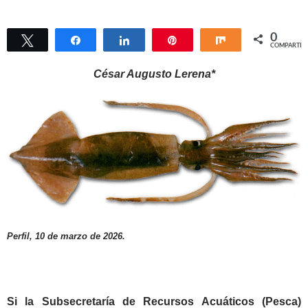
0
Twittear
Compartir
Compartir
Pin
Compartir
COMPARTIR
César Augusto Lerena*
Perfil, 10 de marzo de 2026.
Si la Subsecretaría de Recursos Acuáticos (Pesca)