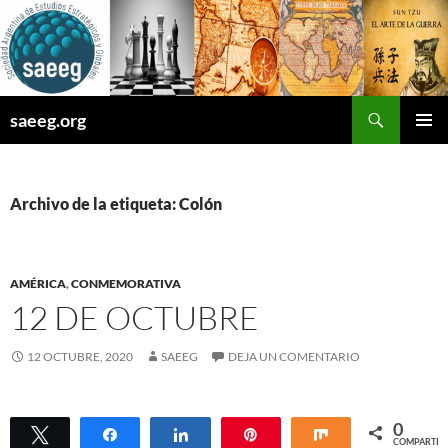
Saltar
al
contenido
Buscar
saeeg.org
MENÚ
PRINCI
Archivo de la etiqueta: Colón
AMÉRICA
,
CONMEMORATIVA
12 DE OCTUBRE
12 OCTUBRE, 2020
SAEEG
DEJA UN COMENTARIO
0
Twittear
Compartir
Compartir
Pin
Compartir
COMPARTIR