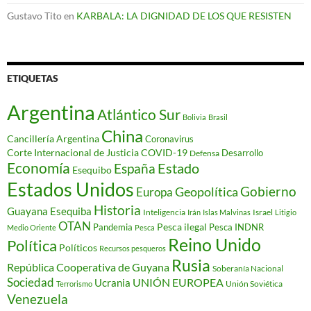
Gustavo Tito
en
KARBALA: LA DIGNIDAD DE LOS QUE RESISTEN
ETIQUETAS
Argentina
Atlántico Sur
Bolivia
Brasil
China
Cancillería Argentina
Coronavirus
Corte Internacional de Justicia
COVID-19
Desarrollo
Defensa
Economía
Estado
España
Esequibo
Estados Unidos
Gobierno
Geopolítica
Europa
Historia
Guayana Esequiba
Inteligencia
Israel
Irán
Islas Malvinas
Litigio
OTAN
Pesca ilegal
Pandemia
Pesca INDNR
Medio Oriente
Pesca
Reino Unido
Política
Políticos
Recursos pesqueros
Rusia
República Cooperativa de Guyana
Soberanía Nacional
Sociedad
Ucrania
UNIÓN EUROPEA
Unión Soviética
Terrorismo
Venezuela