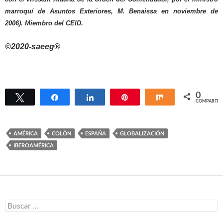
marroquí de Asuntos Exteriores, M. Benaissa en noviembre de
2006). Miembro del CEID.
©2020-saeeg®
0
Twittear
Compartir
Compartir
Pin
Compartir
COMPARTIR
AMÉRICA
COLÓN
ESPAÑA
GLOBALIZACIÓN
IBEROAMÉRICA
Buscar: