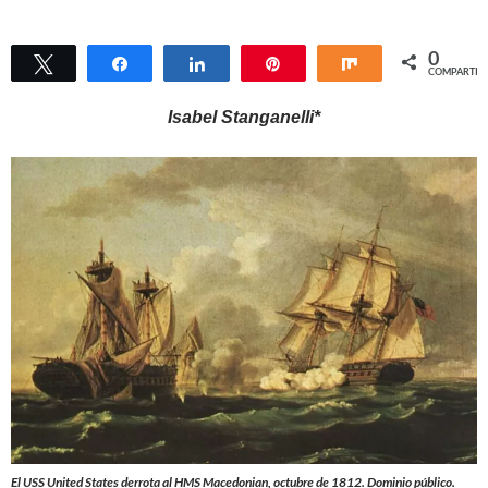
0
Twittear
Compartir
Compartir
Pin
Compartir
COMPARTIR
Isabel Stanganelli*
El USS United States derrota al HMS Macedonian, octubre de 1812. Dominio público.