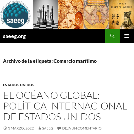
Saltar
al
contenido
Buscar
saeeg.org
MENÚ
PRINCI
Archivo de la etiqueta: Comercio marítimo
ESTADOS UNIDOS
EL OCÉANO GLOBAL:
POLÍTICA INTERNACIONAL
DE ESTADOS UNIDOS
3 MARZO, 2022
SAEEG
DEJA UN COMENTARIO