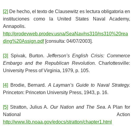
[2]
De hecho, el texto de Clausewitz es lectura obligatoria en
instituciones como la United States Naval Academy,
Annapolis.
http://prodevweb.prodev.usna/SeaNav/ns310/ns310%20rea
ding%20Assign.pdf
[consulta: 04/07/2003].
[3]
Spivak, Burton.
Jefferson’s English Crisis: Commerce
Embargo and the Republican Revolution.
Charlottesville:
University Press of Virginia, 1979, p. 105.
[4]
Brodie, Bernard.
A Layman’s Guide to Naval Strategy.
Princeton: Princeton University Press, 1943, p. 16.
[5]
Stratton, Julius A.
Our Nation and The Sea
. A Plan for
National Action
http://www.lib.noaa.gov/edocs/stratton/chapter1.html