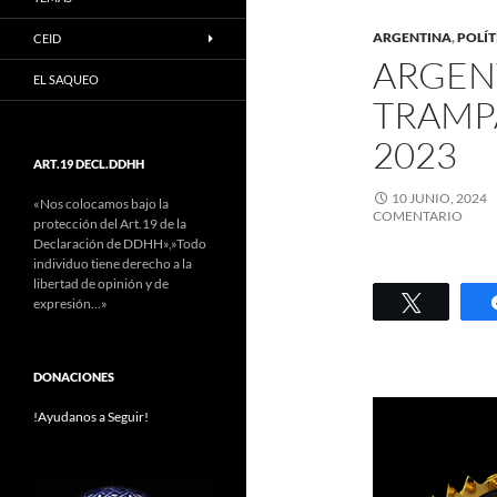
ARGENTINA
,
POLÍT
CEID
ARGENT
EL SAQUEO
TRAMPA
2023
ART.19 DECL.DDHH
10 JUNIO, 2024
«Nos colocamos bajo la
COMENTARIO
protección del Art.19 de la
Declaración de DDHH»,»Todo
individuo tiene derecho a la
libertad de opinión y de
Twittear
expresión…»
DONACIONES
!Ayudanos a Seguir!