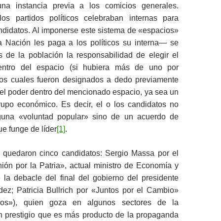
 una instancia previa a los comicios generales.
los partidos políticos celebraban internas para
andidatos. Al imponerse este sistema de «espacios»
a Nación les paga a los políticos su interna― se
de la población la responsabilidad de elegir el
entro del espacio (si hubiera más de uno por
 los cuales fueron designados a dedo previamente
 el poder dentro del mencionado espacio, ya sea un
grupo económico. Es decir, el o los candidatos no
guna «voluntad popular» sino de un acuerdo de
ue funge de líder
[1]
.
quedaron cinco candidatos: Sergio Massa por el
nión por la Patria», actual ministro de Economía y
 la debacle del final del gobierno del presidente
dez; Patricia Bullrich por «Juntos por el Cambio»
os»), quien goza en algunos sectores de la
n prestigio que es más producto de la propaganda