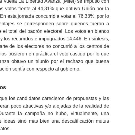
 vuelta La Libertad Avanza (Milei) se impuso con
os votos frente al 44,31% que obtuvo Unión por la
 En esta jornada concurrió a votar el 76,33%, por lo
entajes se corresponden sobre quienes fueron a
e el total del padrón electoral. Los votos en blanco
y los recurridos e impugnados 14.446. En síntesis,
parte de los electores no concurrió a los centros de
os pusieron en práctica el voto castigo por lo que
anza obtuvo un triunfo por el rechazo que buena
lación sentía con respecto al gobierno.
tos
que los candidatos carecieron de propuestas y las
eran poco atractivas y/o alejadas de la realidad de
 Durante la campaña no hubo, virtualmente, una
e ideas sino más bien una descalificación mutua
atos.