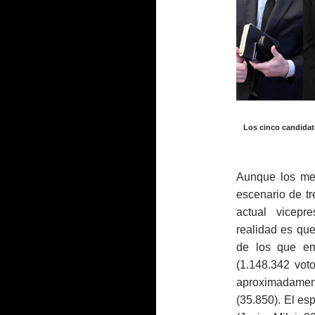
Los cinco candidato
Aunque los me
escenario de tr
actual vicepr
realidad es que
de los que em
(1.148.342 vot
aproximadamen
(35.850). El es