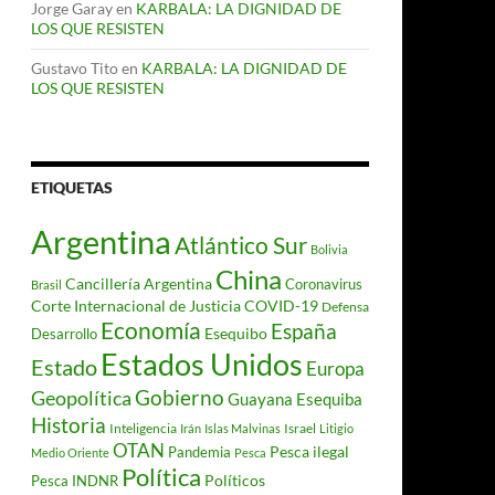
Jorge Garay
en
KARBALA: LA DIGNIDAD DE
LOS QUE RESISTEN
Gustavo Tito
en
KARBALA: LA DIGNIDAD DE
LOS QUE RESISTEN
ETIQUETAS
Argentina
Atlántico Sur
Bolivia
China
Cancillería Argentina
Coronavirus
Brasil
Corte Internacional de Justicia
COVID-19
Defensa
Economía
España
Desarrollo
Esequibo
Estados Unidos
Estado
Europa
Gobierno
Geopolítica
Guayana Esequiba
Historia
Inteligencia
Israel
Irán
Islas Malvinas
Litigio
OTAN
Pesca ilegal
Pandemia
Medio Oriente
Pesca
Política
Políticos
Pesca INDNR