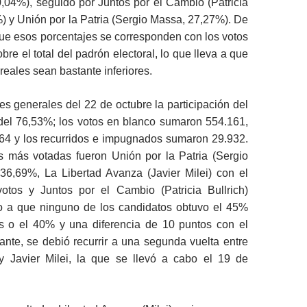
30,04%), seguido por Juntos por el Cambio (Patricia
%) y Unión por la Patria (Sergio Massa, 27,27%). De
ue esos porcentajes se corresponden con los votos
bre el total del padrón electoral, lo que lleva a que
reales sean bastante inferiores.
es generales del 22 de octubre la participación del
 del 76,53%; los votos en blanco sumaron 554.161,
864 y los recurridos e impugnados sumaron 29.932.
as más votadas fueron Unión por la Patria (Sergio
36,69%, La Libertad Avanza (Javier Milei) con el
otos y Juntos por el Cambio (Patricia Bullrich)
 a que ninguno de los candidatos obtuvo el 45%
os o el 40% y una diferencia de 10 puntos con el
nte, se debió recurrir a una segunda vuelta entre
 Javier Milei, la que se llevó a cabo el 19 de