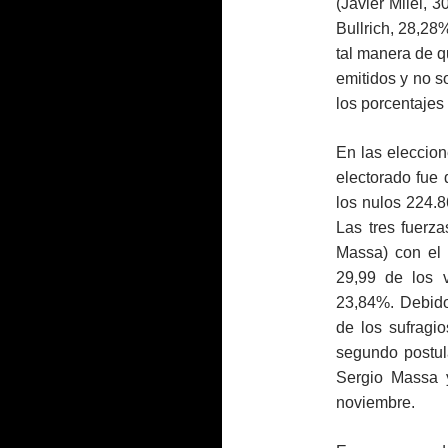
(Javier Milei, 
Bullrich, 28,28
tal manera de q
emitidos y no so
los porcentajes 
En las eleccion
electorado fue
los nulos 224.
Las tres fuerz
Massa) con el 
29,99 de los v
23,84%. Debido
de los sufragi
segundo postula
Sergio Massa y
noviembre.