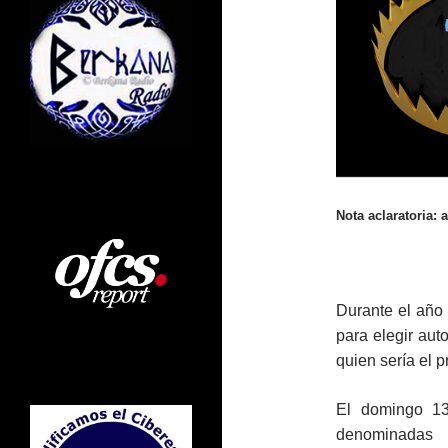
Nota aclaratoria: 
Durante el año 
para elegir aut
quien sería el p
El domingo 13
denominadas 