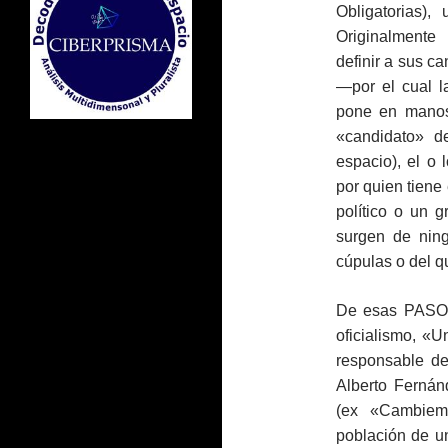
Obligatorias),
Originalmente 
definir a sus c
―por el cual l
pone en manos 
«candidato» d
espacio), el o
por quien tiene
político o un 
surgen de nin
cúpulas o del q
De esas PASO 
oficialismo, «U
responsable de
Alberto Fernán
(ex «Cambiem
población de u