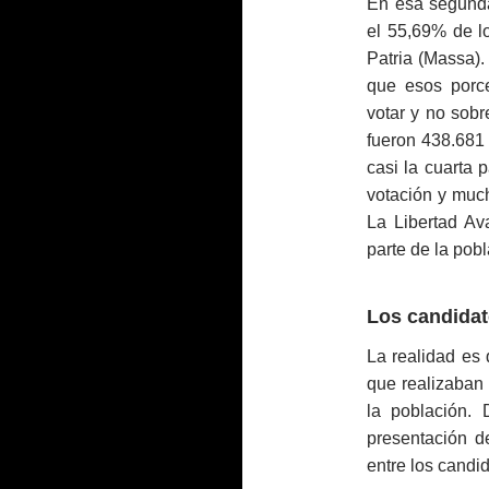
En esa segunda
el 55,69% de l
Patria (Massa).
que esos porc
votar y no sobr
fueron 438.681 
casi la cuarta 
votación y much
La Libertad Av
parte de la pob
Los candida
La realidad es 
que realizaban 
la población.
presentación d
entre los candid