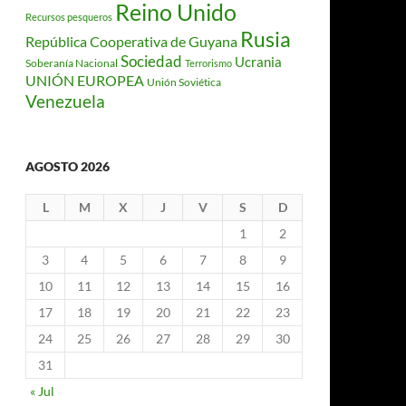
Reino Unido
Recursos pesqueros
Rusia
República Cooperativa de Guyana
Sociedad
Ucrania
Soberanía Nacional
Terrorismo
UNIÓN EUROPEA
Unión Soviética
Venezuela
AGOSTO 2026
L
M
X
J
V
S
D
1
2
3
4
5
6
7
8
9
10
11
12
13
14
15
16
17
18
19
20
21
22
23
24
25
26
27
28
29
30
31
« Jul