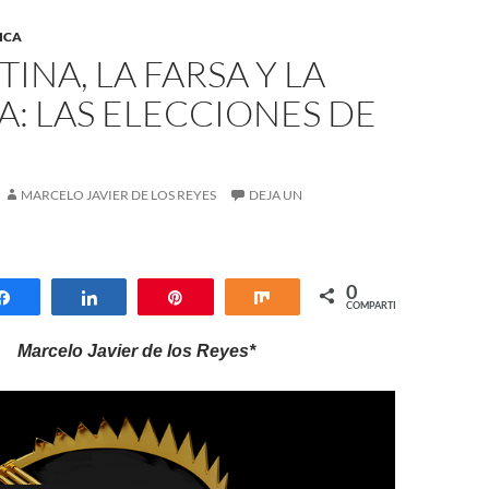
ICA
INA, LA FARSA Y LA
: LAS ELECCIONES DE
MARCELO JAVIER DE LOS REYES
DEJA UN
0
Compartir
Compartir
Pin
Compartir
COMPARTIR
Marcelo Javier de los Reyes*