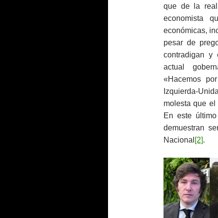
que de la real
economista q
económicas, inc
pesar de prego
contradigan y 
actual gober
«Hacemos por
Izquierda-Unid
molesta que el
En este último
demuestran ser
Nacional
[2]
.