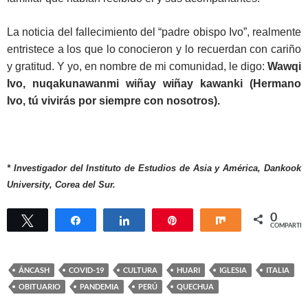
La noticia del fallecimiento del “padre obispo Ivo”, realmente
entristece a los que lo conocieron y lo recuerdan con cariño
y gratitud. Y yo, en nombre de mi comunidad, le digo:
Wawqi
Ivo, nuqakunawanmi wiñay wiñay kawanki (Hermano
Ivo, tú vivirás por siempre con nosotros).
* Investigador del Instituto de Estudios de Asia y América, Dankook
University, Corea del Sur.
0
Twittear
Compartir
Compartir
Pin
Compartir
COMPARTIR
ÁNCASH
COVID-19
CULTURA
HUARI
IGLESIA
ITALIA
OBITUARIO
PANDEMIA
PERÚ
QUECHUA