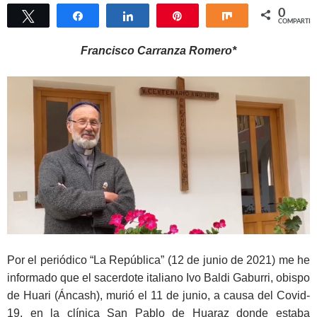
0
Twittear
Compartir
Compartir
Pin
Compartir
COMPARTIR
Francisco Carranza Romero*
Por el periódico “La República” (12 de junio de 2021) me he
informado que el sacerdote italiano Ivo Baldi Gaburri, obispo
de Huari (Áncash), murió el 11 de junio, a causa del Covid-
19, en la clínica San Pablo de Huaraz donde estaba