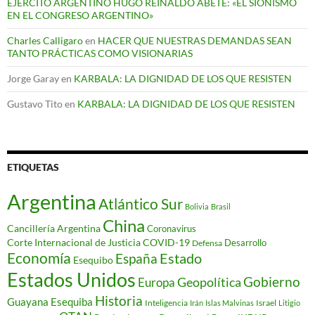
EJÉRCITO ARGENTINO HUGO REINALDO ABETE: «EL SIONISMO
EN EL CONGRESO ARGENTINO»
Charles Calligaro
en
HACER QUE NUESTRAS DEMANDAS SEAN
TANTO PRÁCTICAS COMO VISIONARIAS
Jorge Garay
en
KARBALA: LA DIGNIDAD DE LOS QUE RESISTEN
Gustavo Tito
en
KARBALA: LA DIGNIDAD DE LOS QUE RESISTEN
ETIQUETAS
Argentina
Atlántico Sur
Bolivia
Brasil
China
Cancillería Argentina
Coronavirus
Corte Internacional de Justicia
COVID-19
Desarrollo
Defensa
Economía
Estado
España
Esequibo
Estados Unidos
Gobierno
Geopolítica
Europa
Historia
Guayana Esequiba
Inteligencia
Israel
Irán
Islas Malvinas
Litigio