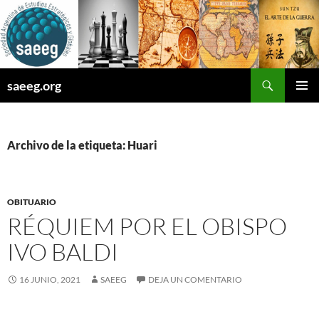
Saltar
al
contenido
Buscar
saeeg.org
MENÚ
PRINCI
Archivo de la etiqueta: Huari
OBITUARIO
RÉQUIEM POR EL OBISPO
IVO BALDI
16 JUNIO, 2021
SAEEG
DEJA UN COMENTARIO