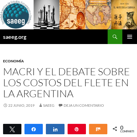
Saltar
al
contenido
Buscar
saeeg.org
MENÚ
PRINCI
ECONOMÍA
MACRI Y EL DEBATE SOBRE
LOS COSTOS DEL FLETE EN
LA ARGENTINA
22 JUNIO, 2019
SAEEG
DEJA UN COMENTARIO
0
Twittear
Compartir
Compartir
Pin
Compartir
COMPARTIR