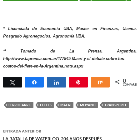
* Licenciada de Economía UBA, Master en Finanzas, Ucema.
Posgrado Agronegocios, Agronomía UBA.
** Tomado de La Prensa, Argentina,
http://www.laprensa.com.ar/477845-Macri-y-el-debate-sobre-los-
costos-del-flete-en-la-Argentina.note.aspx
0
Twittear
Compartir
Compartir
Pin
Compartir
COMPARTIR
FERROCARRIL
FLETES
MACRI
MOYANO
TRANSPORTE
Navegación
ENTRADA ANTERIOR
de
LA BATALLA DE WATERLOO, 204 AÑOS DESPUÉS