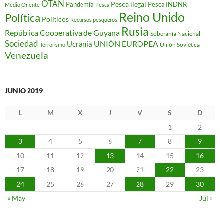
OTAN
Pesca ilegal
Pandemia
Pesca INDNR
Medio Oriente
Pesca
Reino Unido
Política
Políticos
Recursos pesqueros
Rusia
República Cooperativa de Guyana
Soberanía Nacional
Sociedad
Ucrania
UNIÓN EUROPEA
Unión Soviética
Terrorismo
Venezuela
JUNIO 2019
L
M
X
J
V
S
D
1
2
3
4
5
6
7
8
9
10
11
12
13
14
15
16
17
18
19
20
21
22
23
24
25
26
27
28
29
30
« May
Jul »