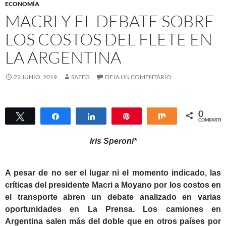
ECONOMÍA
MACRI Y EL DEBATE SOBRE
LOS COSTOS DEL FLETE EN
LA ARGENTINA
22 JUNIO, 2019
SAEEG
DEJA UN COMENTARIO
0
Twittear
Compartir
Compartir
Pin
Compartir
COMPARTIR
Iris Speroni*
A pesar de no ser el lugar ni el momento indicado, las
críticas del presidente Macri a Moyano por los costos en
el transporte abren un debate analizado en varias
oportunidades en La Prensa. Los camiones en
Argentina salen más del doble que en otros países por