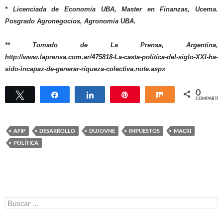
* Licenciada de Economía UBA, Master en Finanzas, Ucema.
Posgrado Agronegocios, Agronomía UBA.
** Tomado de La Prensa, Argentina,
http://www.laprensa.com.ar/475818-La-casta-politica-del-siglo-XXI-ha-
sido-incapaz-de-generar-riqueza-colectiva.note.aspx
0
Twittear
Compartir
Compartir
Pin
Compartir
COMPARTIR
AFIP
DESARROLLO
DUJOVNE
IMPUESTOS
MACRI
POLÍTICA
Buscar: