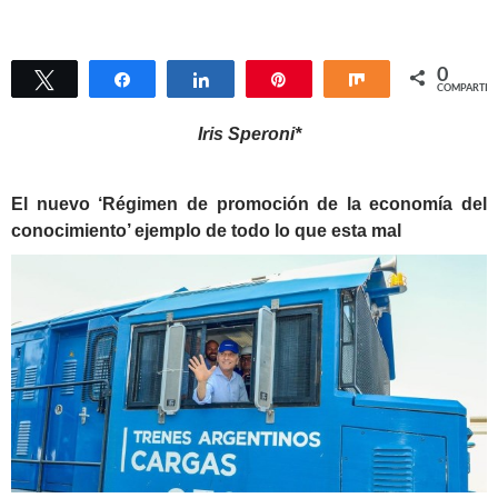
0
Twittear
Compartir
Compartir
Pin
Compartir
COMPARTIR
Iris Speroni*
El nuevo ‘Régimen de promoción de la economía del
conocimiento’ ejemplo de todo lo que esta mal