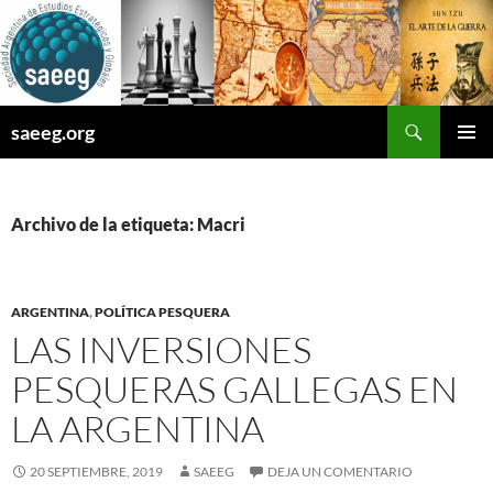
Saltar
al
contenido
Buscar
saeeg.org
MENÚ
PRINCI
Archivo de la etiqueta: Macri
ARGENTINA
,
POLÍTICA PESQUERA
LAS INVERSIONES
PESQUERAS GALLEGAS EN
LA ARGENTINA
20 SEPTIEMBRE, 2019
SAEEG
DEJA UN COMENTARIO