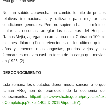
Esta gente no sirve.
No han sabido aprovechar un cambio fortuito de precios
relativos internacionales y utilizarlo para mejorar las
condiciones generales. Pero no supieron hacer lo mínimo:
pintar las escuelas, arreglar las escaleras del Hospital
Ramos Mejía, agregar un carril a una ruta. Cobraron 100 mil
millones dólares (1) en retenciones en los últimos quince
años y tenemos rutas angostas, puertos viejos y los
ferrocarriles mueven casi un tercio de la carga que movían
en ¡1925! (2)
DESCONOCIMIENTO
Esta semana los diputados dieron media sanción a lo que
llaman «Régimen de promoción de la economía del
conocimiento»
http://(https://www.hcdn.gob.ar/proyectos/text
oCompleto.jsp?exp=1405-D-2019&tipo=LEY).