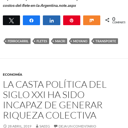
costos-del-flete-en-la-Argentina.note.aspx
0
Twittear
Compartir
Compartir
Pin
Compartir
COMPARTIR
FERROCARRIL
FLETES
MACRI
MOYANO
TRANSPORTE
ECONOMÍA
LA CASTA POLÍTICA DEL
SIGLO XXI HA SIDO
INCAPAZ DE GENERAR
RIQUEZA COLECTIVA
28 ABRIL, 2019
SAEEG
DEJA UN COMENTARIO