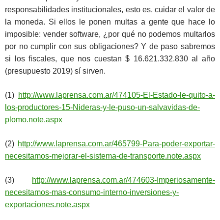
responsabilidades institucionales, esto es, cuidar el valor de
la moneda. Si ellos le ponen multas a gente que hace lo
imposible: vender software, ¿por qué no podemos multarlos
por no cumplir con sus obligaciones? Y de paso sabremos
si los fiscales, que nos cuestan $ 16.621.332.830 al año
(presupuesto 2019) sí sirven.
(1)
http://www.laprensa.com.ar/474105-El-Estado-le-quito-a-
los-productores-15-Nideras-y-le-puso-un-salvavidas-de-
plomo.note.aspx
(2)
http://www.laprensa.com.ar/465799-Para-poder-exportar-
necesitamos-mejorar-el-sistema-de-transporte.note.aspx
(3)
http://www.laprensa.com.ar/474603-Imperiosamente-
necesitamos-mas-consumo-interno-inversiones-y-
exportaciones.note.aspx