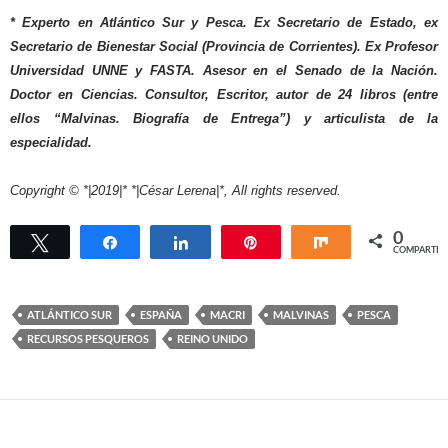
* Experto en Atlántico Sur y Pesca. Ex Secretario de Estado, ex
Secretario de Bienestar Social (Provincia de Corrientes). Ex Profesor
Universidad UNNE y FASTA. Asesor en el Senado de la Nación.
Doctor en Ciencias. Consultor, Escritor, autor de 24 libros (entre
ellos “Malvinas. Biografía de Entrega”) y articulista de la
especialidad.
Copyright © *|2019|* *|César Lerena|*, All rights reserved.
0
Twittear
Compartir
Compartir
Pin
Compartir
COMPARTIR
ATLÁNTICO SUR
ESPAÑA
MACRI
MALVINAS
PESCA
RECURSOS PESQUEROS
REINO UNIDO