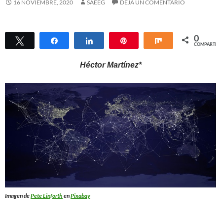
16 NOVIEMBRE, 2020
SAEEG
DEJA UN COMENTARIO
0
Twittear
Compartir
Compartir
Pin
Compartir
COMPARTIR
Héctor Martínez*
Imagen de
Pete Linforth
en
Pixabay