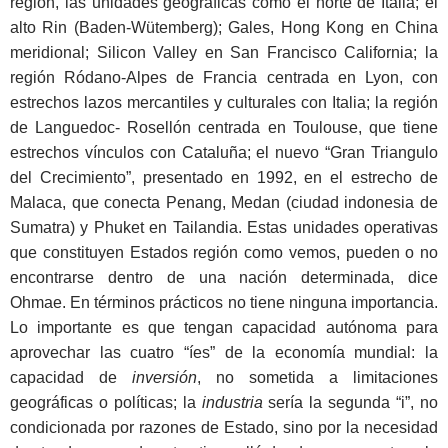
región, las unidades geográficas como el norte de Italia; el
alto Rin (Baden-Wütemberg); Gales, Hong Kong en China
meridional; Silicon Valley en San Francisco California; la
región Ródano-Alpes de Francia centrada en Lyon, con
estrechos lazos mercantiles y culturales con Italia; la región
de Languedoc- Rosellón centrada en Toulouse, que tiene
estrechos vínculos con Cataluña; el nuevo “Gran Triangulo
del Crecimiento”, presentado en 1992, en el estrecho de
Malaca, que conecta Penang, Medan (ciudad indonesia de
Sumatra) y Phuket en Tailandia. Estas unidades operativas
que constituyen Estados región como vemos, pueden o no
encontrarse dentro de una nación determinada, dice
Ohmae. En términos prácticos no tiene ninguna importancia.
Lo importante es que tengan capacidad autónoma para
aprovechar las cuatro “íes” de la economía mundial: la
capacidad de
inversión
, no sometida a limitaciones
geográficas o políticas; la
industria
sería la segunda “i”, no
condicionada por razones de Estado, sino por la necesidad