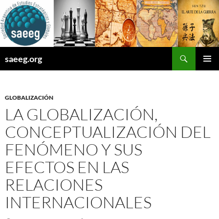
Saltar
al
contenido
Buscar
saeeg.org
MENÚ
PRINCI
GLOBALIZACIÓN
LA GLOBALIZACIÓN,
CONCEPTUALIZACIÓN DEL
FENÓMENO Y SUS
EFECTOS EN LAS
RELACIONES
INTERNACIONALES